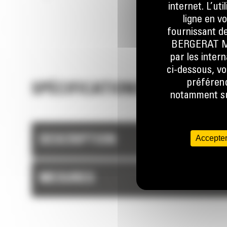
internet. L’ut
vos coûts d'exploitation grâce à une concep
ligne en v
simplifiée.
fournissant de
Optez pour une installation sur le dessus 
BERGERAT MON
latérale pour répondre à vos besoins d'applic
par les inter
Obtenez une puissance et une productivit
ci-dessous, vo
constante au fil du temps grâce au modèle à
préférenc
Les marteaux Cat sont conçus pour s'adap
SPÉCIFICATIONS TECHNIQUE
notamment sur
nos machines, formant une solution complète
fournissent une connectivité hydraulique flu
des performances optimales.
Le système d'amortissement Cat réduit le
Accepter
DESCRIPTION
vibrations de la machine, améliore l'insonoris
accroît la longévité du marteau.
MESURES