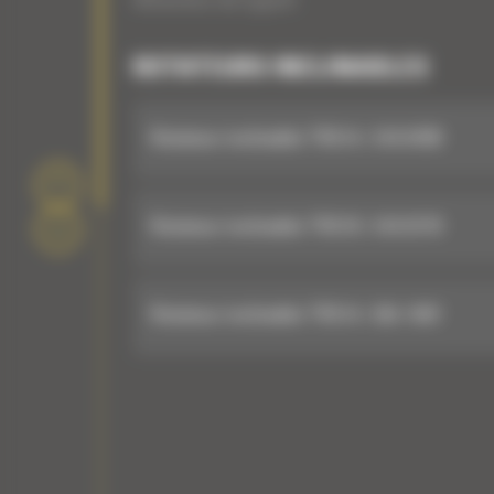
Attaches de typeS
ROTATEURS INCLINABLES
Rotateur inclinable TRS14 : 516-6769
Rotateur inclinable TRS18 : 516-6779
Rotateur inclinable TRS14 : 555-1567
Rotateurs inclinables