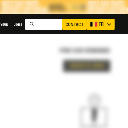
x
FR
CONTACT
YEUR
JOBS
PRIX SUR DEMANDE
CONTACTEZ-NOUS