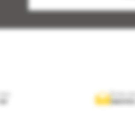
 :
 :
nous
Écrivez-no
767
ENVOYER