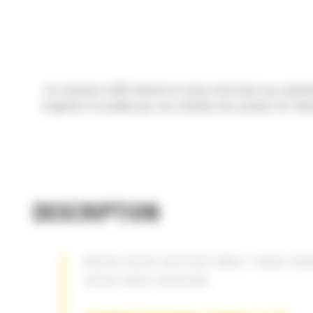
Les marteaux Cat® réduisent le temps nécessaire aux opérations
longévité et la qualité que vous attendez des produits Cat. Rés
DESCRIPTION
NOUS VOUS APPORTONS L'AIDE DO
VOUS AVEZ BESOIN