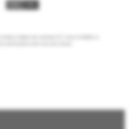
Image
Video
imple et légère des marteaux GC S avec la fiabilité, la
et les performances dont vous avez besoin.