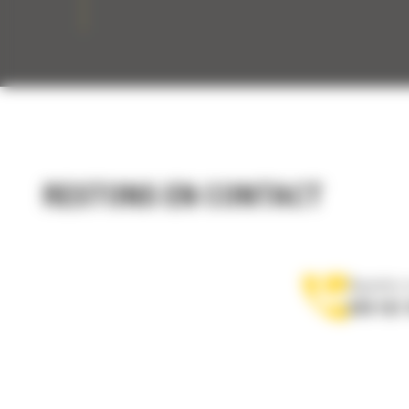
ATTACHES DE TYPES
Attaches de type S S60 : 573-3168
Attache de pelle hydraulique de type S S60
573-3166
RESTONS EN CONTACT
Attache de pelle hydraulique de type S S60
573-3161
Appelez-
078 157 