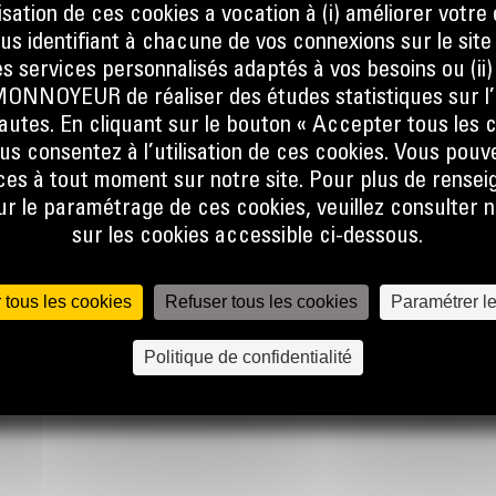
ilisation de ces cookies a vocation à (i) améliorer votr
tion
ous identifiant à chacune de vos connexions sur le site
s services personnalisés adaptés à vos besoins ou (ii
ou
NOYEUR de réaliser des études statistiques sur l’
ation.
nautes. En cliquant sur le bouton « Accepter tous les c
é
us consentez à l’utilisation de ces cookies. Vous pouv
 gaz.
es à tout moment sur notre site. Pour plus de rense
ter à
S
 le paramétrage de ces cookies, veuillez consulter n
, et
sur les cookies accessible ci-dessous.
ide pour
s
 tous les cookies
Refuser tous les cookies
Paramétrer l
ation et
Politique de confidentialité