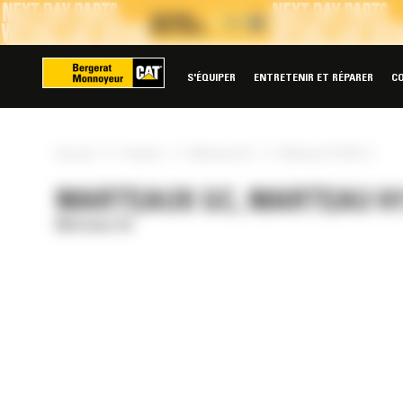
Panneau de gestion des cookies
S'ÉQUIPER
ENTRETENIR ET RÉPARER
C
»
»
»
Accueil
Produits
Marteaux GC
Marteau H115GC S
MARTEAUX GC, MARTEAU H1
Marteaux GC