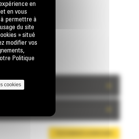
e expérience en
 et en vous
) à permettre à
usage du site
ookies » situé
ez modifier vos
ignements,
otre Politique
es cookies
+
+
TÉLÉCHARGER LA BROCHURE