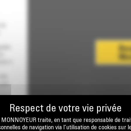
 de
gnalée
le
vant à
 des
 sont
r une
 et les
ONNOYEUR traite, en tant que responsable de trai
nnelles de navigation via l’utilisation de cookies sur l
réduisez