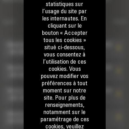
statistiques sur
l’usage du site par
les internautes. En
e typeS
ATTACHES DE TYPE S À
Rotate
cliquant sur le
Attaches de type S à raccord hydraul
RACCORD HYDRAULIQUE
bouton « Accepter
tous les cookies »
Attache de type S à raccords hydrauliques HCS70
situé ci-dessous,
: 582-8929
vous consentez à
l’utilisation de ces
Attache de type S à raccords hydrauliques HCS70
cookies. Vous
: 580-0407
pouvez modifier vos
préférences à tout
moment sur notre
Attache de type S à raccords hydrauliques HCS70
site. Pour plus de
: 598-7847
renseignements,
notamment sur le
Attache de type S à raccords hydrauliques
paramétrage de ces
HCS70/55 : 582-9886
cookies, veuillez