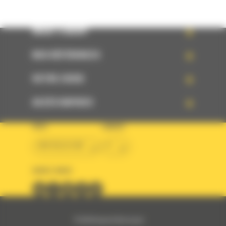
WHAT’S NEW?
NOS RÉFÉRENCES
VOTRE CHOIX
ACCÈS RAPIDES
PAYS
LANGUE
BM BELGIUM
fr
SUIVEZ-NOUS
© 2024 Bergerat-Monnoyeur