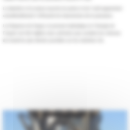
Le diamètre et la masse assortis du piston et de l'outil augmentent
considérablement l'efficacité de transmission de la puissance.
La fréquence de frappe, la pression hydraulique et l'énergie de
l'impact ont été réglées avec précision pour produire les vitesses
de travail les plus élevée possibles sur les machines Cat.