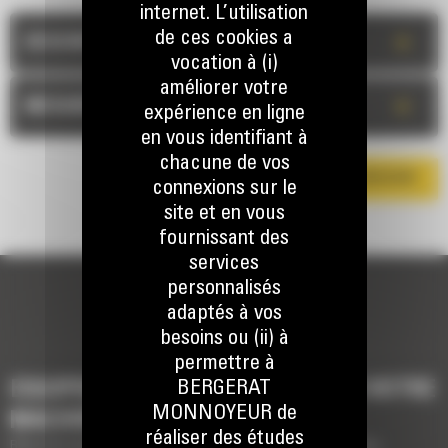
internet. L’utilisation
de ces cookies a
+
DESCRIPTION
vocation à (i)
améliorer votre
+
MESURES
expérience en ligne
en vous identifiant à
chacune de vos
TÉLÉCHARGER LA BROCHURE
connexions sur le
site et en vous
fournissant des
services
personnalisés
adaptés à vos
besoins ou (ii) à
permettre à
BERGERAT
EQUIPEMENTS POUR COMPLÉTER VOTRE
MONNOYEUR de
MACHINE
réaliser des études
Brève description des équipements pour compléter votre machine