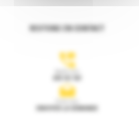
RESTONS EN CONTACT
Appelez-nous
078 157 767
Écrivez-nous
ENVOYER LA DEMANDE