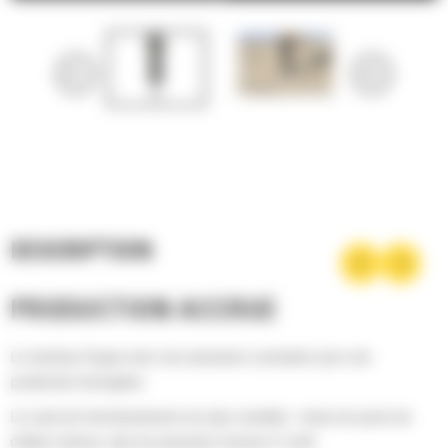
DESCRIPTION
PRODUCTION ACCRUE
Le marteau frappe avec une puissance constante pour une
production homogène.
Le cycle de fonctionnement est plus rentable : moins de perte de
chaleur interne, plus de puissance fournie à l'outil.