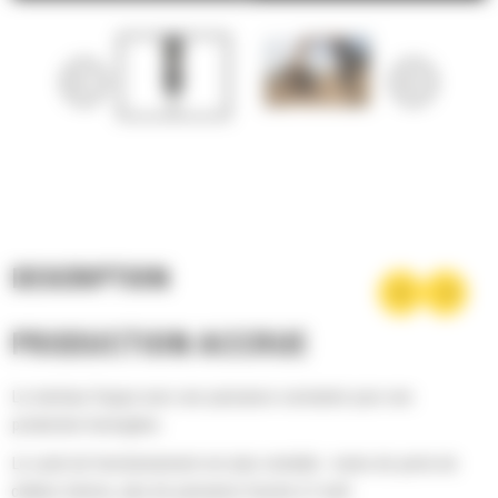
DESCRIPTION
PRODUCTION ACCRUE
Le marteau frappe avec une puissance constante pour une
production homogène.
Le cycle de fonctionnement est plus rentable : moins de perte de
chaleur interne, plus de puissance fournie à l'outil.