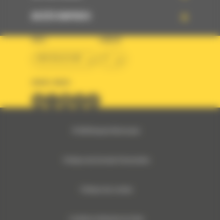
ACCÈS RAPIDES
PAYS
LANGUE
BM BELGIUM
fr
SUIVEZ-NOUS
© 2024 Bergerat-Monnoyeur
Politique des Données Personnelles
Politique des cookies
Conditions Générales de Vente