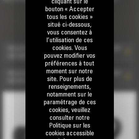
cliquant sur le
bouton « Accepter
tous les cookies »
ATTACHES DE TYPE S À
situé ci-dessous,
RACCORD HYDRAULIQUE
vous consentez à
l’utilisation de ces
cookies. Vous
Attache de type S à raccords hydrauliques HCS80:
pouvez modifier vos
583-0203
préférences à tout
moment sur notre
Attache de type S à raccords hydrauliques HCS80:
site. Pour plus de
583-0212
renseignements,
notamment sur le
paramétrage de ces
cookies, veuillez
consulter notre
Politique sur les
cookies accessible