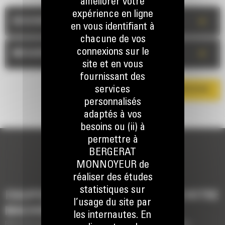
améliorer votre
expérience en ligne
+
DESCRIPTION
en vous identifiant à
chacune de vos
connexions sur le
+
MESURES
site et en vous
fournissant des
services
TÉLÉCHARGER LA BROCHURE
personnalisés
adaptés à vos
besoins ou (ii) à
permettre à
BERGERAT
MONNOYEUR de
réaliser des études
statistiques sur
EQUIPEMENTS POUR COMPLÉTER VOTRE
l’usage du site par
MACHINE
les internautes. En
Brève description des équipements pour compléter votre machine