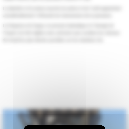
Le diamètre et la masse assortis du piston et de l'outil augmentent
considérablement l'efficacité de transmission de la puissance.
La fréquence de frappe, la pression hydraulique et l'énergie de
l'impact ont été réglées avec précision pour produire les vitesses
de travail les plus élevée possibles sur les machines Cat.