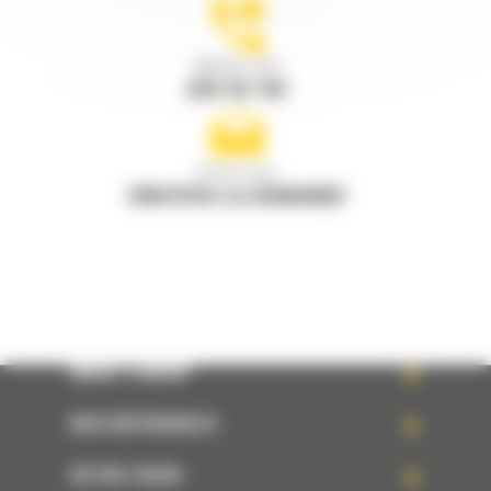
Appelez-nous
078 157 767
Écrivez-nous
ENVOYER LA DEMANDE
WHAT’S NEW?
NOS RÉFÉRENCES
VOTRE CHOIX