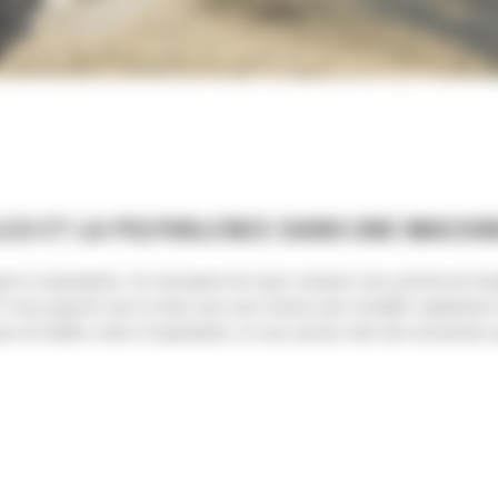
ES ET LA POLYVALENCE DANS UNE MACHI
nte et polyvalente. Sa conception de rayon compact vous permet de trava
7 vous apporte tout ce dont vous avez besoin pour travailler rapidement e
our de faibles coûts d'exploitation, et vous pouvez faire des économies 