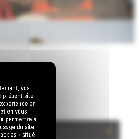
tement, vos
e présent site
e expérience en
 et en vous
) à permettre à
usage du site
+
ookies » situé