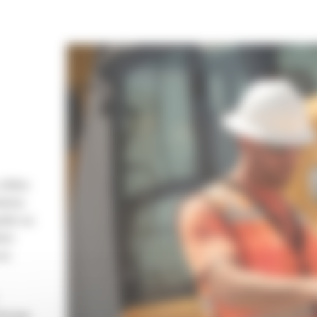
cibles
ation.
odet ou
emi-
 en