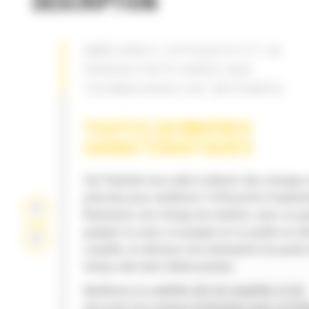
DESCRIPTION
AMÉLIOREZ L'EFFICACITÉ ET LA
PRODUCTIVITÉ GRÂCE AUX
TECHNOLOGIES CAT INTÉGRÉES
TOUTES DERNIÈRES
CARACTÉRISTIQUES
Cat Payload vous aide à obtenir des charges 
précises pour améliorer l'efficacité d'exploit
Ramassez une charge de matière, avec un g
grappin ou avec un grappin et un godet en d
coquille, et obtenez une estimation du poids
temps réel sans même pivoter.
Améliorez la visibilité afin de simplifier et de