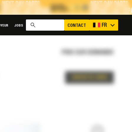
x
FR
CONTACT
YEUR
JOBS
PRIX SUR DEMANDE
CONTACTEZ-NOUS