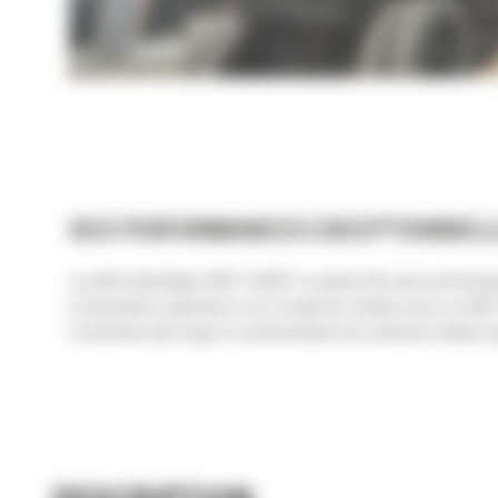
DES PERFORMANCES EXCEPTIONNELL
La pelle hydraulique M317 Cat® n'a jamais été aussi performa
d'excavation supérieure et un couple de rotation accru, la M31
d'entretien plus longs et consommation de carburant réduite p