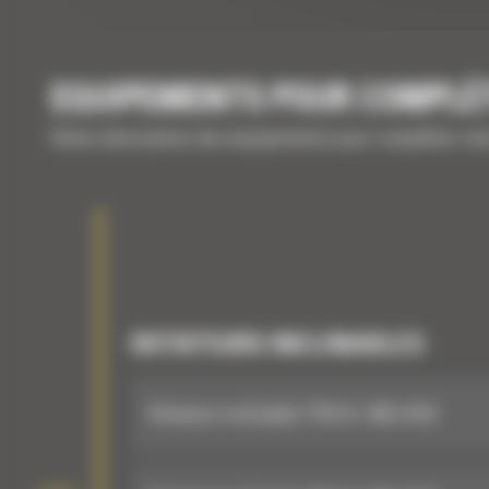
EQUIPEMENTS POUR COMPLÉ
Brève description des équipements pour compléter vo
ROTATEURS INCLINABLES
Rotateur inclinable TRS14 : 605-4753