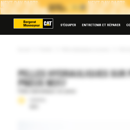
Panneau de gestion des cookies
S'ÉQUIPER
ENTRETENIR ET RÉPARER
C
»
»
»
Accueil
Produits
Pelles hydrauliques sur pneus
Pelle 
PELLES HYDRAULIQUES SUR 
PNEUS M317
Pelles hydrauliques sur pneus
Cylindrée
4.4 l