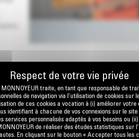
airage
yrophares
ez à
nce
ÉDUITE
 les
es
ter
ONNOYEUR traite, en tant que responsable de trai
ersion :
nnelles de navigation via l’utilisation de cookies sur l
S
ilisation de ces cookies a vocation à (i) améliorer votr
ous identifiant à chacune de vos connexions sur le site
s services personnalisés adaptés à vos besoins ou (ii
NOYEUR de réaliser des études statistiques sur l’
nautes. En cliquant sur le bouton « Accepter tous les c