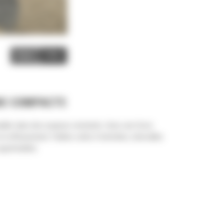
Image
Video
NE COMPACTE
iller dans des espaces restreints. Avec une force
t efficacement. Faibles coûts d'entretien, intervalles
appréciables