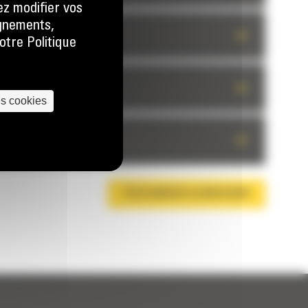
ez modifier vos
ignements,
+
otre Politique
+
es cookies
+
TÉLÉCHARGER LA BROCHURE