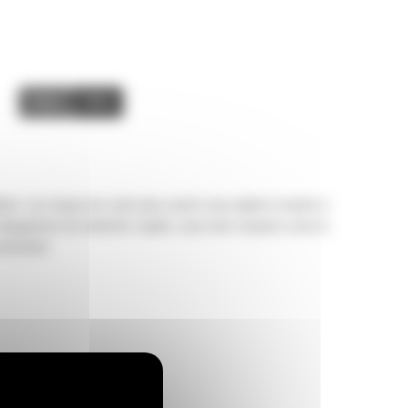
Image
Video
ion. Les temps de cycle plus courts vous aident à mener à
 changement de mâchoire rapide, vous avez toujours sous la
ntretenir.