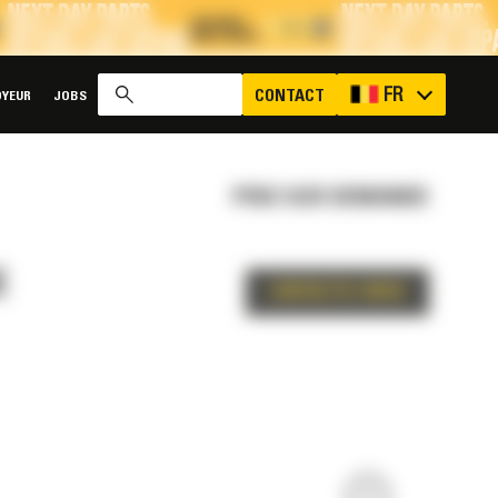
x
FR
CONTACT
YEUR
JOBS
PRIX SUR DEMANDE
E
CONTACTEZ-NOUS