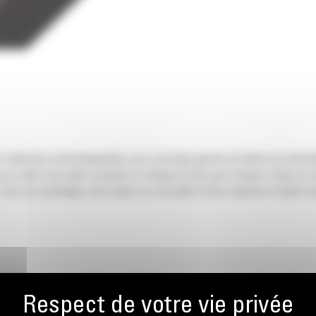
rs mâchoires interchangeables pour une large gamme de tâches de démolit
 ces outils vous aide à prendre en charge de plus gros travaux. Grâce au
. Tous ces avantages sont basés sur une plate-forme robuste et facile à e