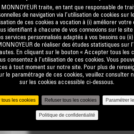
ONNOYEUR traite, en tant que responsable de trai
nnelles de navigation via l’utilisation de cookies sur l
ilisation de ces cookies a vocation à (i) améliorer votr
ous identifiant à chacune de vos connexions sur le site
T
s services personnalisés adaptés à vos besoins ou (ii
NOYEUR de réaliser des études statistiques sur l’
nautes. En cliquant sur le bouton « Accepter tous les c
us consentez à l’utilisation de ces cookies. Vous pouv
ant de
es à tout moment sur notre site. Pour plus de rense
ique du
 le paramétrage de ces cookies, veuillez consulter n
sur les cookies accessible ci-dessous.
e la
 tous les cookies
Refuser tous les cookies
Paramétrer l
 la
t au
Politique de confidentialité
st