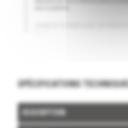
appliquée dès que la mâchoire entre en cont
avec le matériau.
JUSQU'À 19 POUR CENT DE FORCE 
PLUS
SPÉCIFICATIONS TECHNIQUE
DESCRIPTION