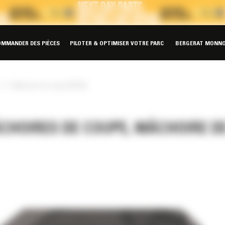
OMMANDER DES PIÈCES
PILOTER & OPTIMISER VOTRE PARC
BERGERAT MONNO
»
Mâchoire de coupe MP345
ÂCHOIRES DE COUPE, MÂCHOIRE D