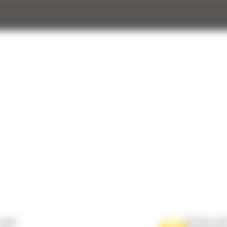
nous
Écrivez-no