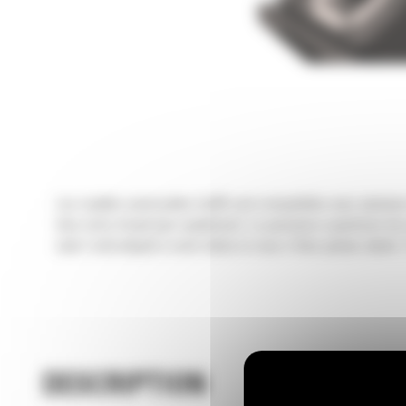
Les cisailles universelles Cat® sont compatibles avec plusieu
bien votre travail plus rapidement. La puissance supérieure de
main l'outil adapté à votre tâche et vous n'êtes jamais ralenti
DESCRIPTION