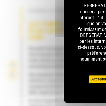
BERGERAT M
DURABLE ET FACILE À ENTRETENIR
données perso
internet. L’ut
ligne en v
LES TEMPS DE CYCLE SON
fournissant de
PLUS COURTS DE 50 POUR
BERGERAT MON
CENT
par les inter
ci-dessous, vo
Nouvelle technologie SpeedBooster permett
préférenc
faire basculer efficacement la force hydraul
notamment sur
mode vitesse au mode optimisé, de façon
automatique pendant l'utilisation.
Vous passerez moins de temps à attendre qu
Accepter
mâchoire s'ouvre ou se ferme au contact, car
soupape de vitesse s'ajuste automatiquemen
débit rapide lorsqu'il n'y a aucune charge.
La force maximale d'écrasement/de coupe e