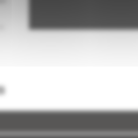
act
EN
S