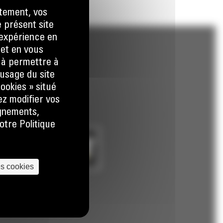
tement, vos
e présent site
e expérience en
 et en vous
) à permettre à
usage du site
ookies » situé
ez modifier vos
ignements,
otre Politique
es cookies