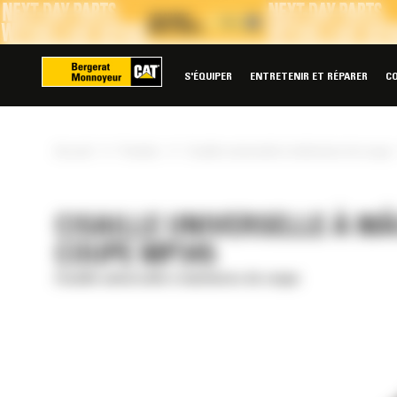
Panneau de gestion des cookies
S'ÉQUIPER
ENTRETENIR ET RÉPARER
C
»
»
Accueil
Produits
Cisaille universelle à mâchoires de coupe
CISAILLE UNIVERSELLE À M
COUPE MP345
Cisaille universelle à mâchoires de coupe