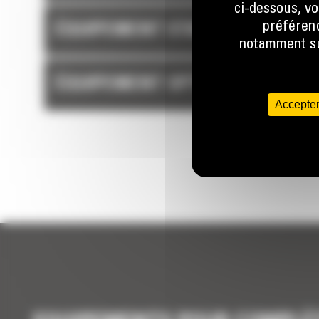
ou les erreurs de chargement des matériaux.
ci-dessous, vo
préférenc
ÉQUIPEMENT STANDARD
notamment sur
*
Les technologies Payload ne sont pas légal
un usage commercial.
ÉQUIPEMENT OPTIONNEL
Les fonctionnalités disponibles varient selon 
Accepter
régions. Pour plus d'informations sur les offr
disponibles dans votre région, veuillez contac
votre concessionnaire Cat. Numéro de version