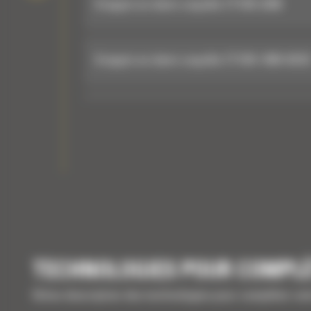
Grappin en demi-coquille CTV30-2300
Grappin en demi-coquille CTV30-1900-BOC
Grappin en demi-coquille CTV30-2300-BOC
Grappins en demi-coquille
GRAPPINS À GRIFFES
Grappin à 5 griffes GSH555 1 000 litres
TECHNOLOGIES POUR COMPL
Brève description des technologies pour compléter vo
Grappin à 5 griffes GSH555 1 500 litres