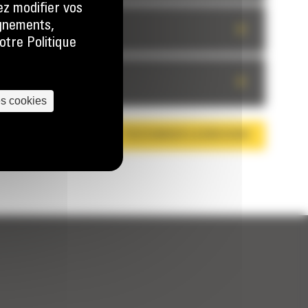
ez modifier vos
ignements,
+
otre Politique
+
es cookies
TÉLÉCHARGER LA BROCHURE