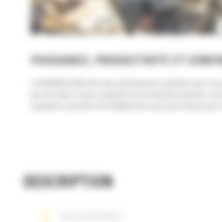
PUISSANCE, PRODUCTIVITÉ ET CONF
La MH3260 Cat® offre des performances optimales pour vos ap
qui vous aide à rester productif tout au long de la journée. Le
à garantir la sécurité et la fiabilité dont vous avez besoin pour
DESCRIPTION
ACCESSOIRES