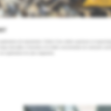
ORT
plications de manutention. Dotée d'une cabine spacieuse et ergonomiqu
s longs intervalles d'entretien et la faible consommation de carburant con
 vos applications les plus exigeantes.