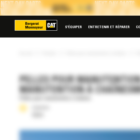
Panneau de gestion des cookies
S'ÉQUIPER
ENTRETENIR ET RÉPARER
C
»
»
»
Accueil
Produits
Pelles pour manutention à chaînes
Pe
PELLES POUR MANUTENTION 
MANUTENTION À CHAÎNESM
Pelles pour manutention à chaînes
Cylindrée
12.5 l