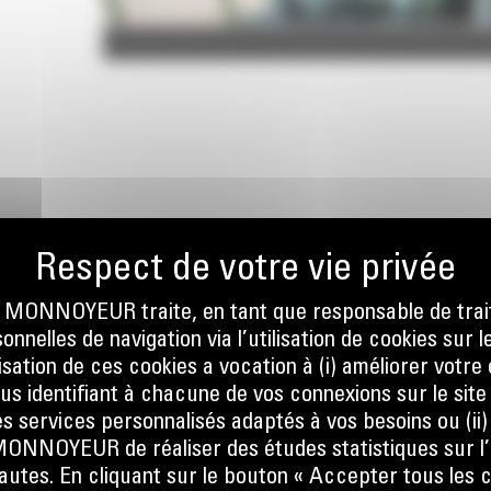
enir la
leur
tégrer
tème
ils de
blement
t la
re lors
ravail
S
ier et
ONNOYEUR traite, en tant que responsable de trai
nnelles de navigation via l’utilisation de cookies sur l
ilisation de ces cookies a vocation à (i) améliorer votr
ous identifiant à chacune de vos connexions sur le site
e en
s services personnalisés adaptés à vos besoins ou (ii
jectifs
NOYEUR de réaliser des études statistiques sur l’
-charges
nautes. En cliquant sur le bouton « Accepter tous les c