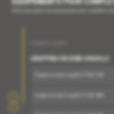
EQUIPEMENTS POUR COMPLÉ
Brève description des équipements pour compléter vo
Grappins à griffes
GRAPPINS EN DEMI-COQUILLE
Grappin en demi-coquille CTV30-1700
Grappin en demi-coquille CTV30-1900