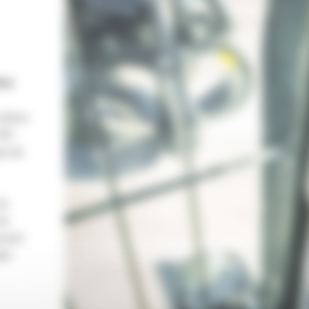
ine
icônes
UI)
ps de
la
de
uvent
der