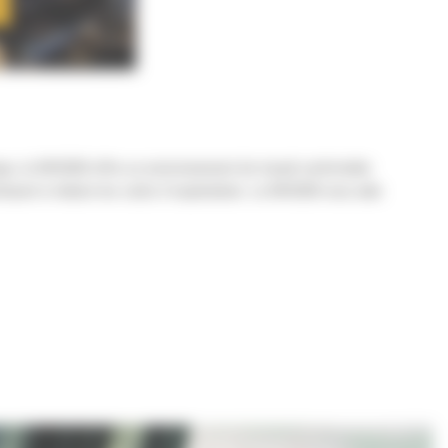
e, la MH3260 offre un environnement de travail confortable
tribuent à réduire les coûts d'exploitation. La MH3260 vous aide