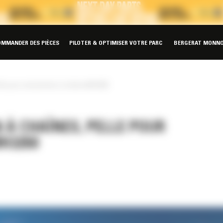
OMMANDER DES PIÈCES
PILOTER & OPTIMISER VOTRE PARC
BERGERAT MONNO
lle pour manutention à chaînesMH3260
À CHAÎNES, PELLE POUR
H3260