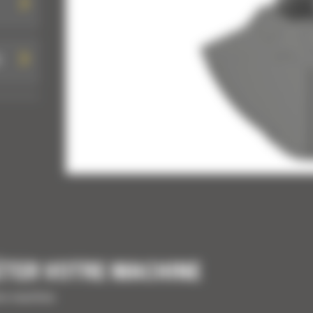
E
E
ÉTER VOTRE MACHINE
tre machine