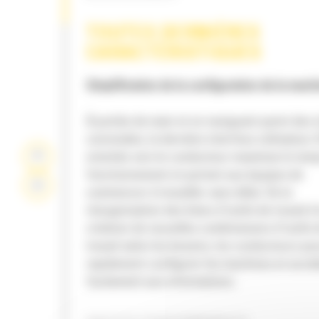
TOUTES DERNIÈRES
CARACTÉRISTIQUES
Simplification de la configuration de la mach
À portée de main et en naviguant parmi des 
conviviales, la dernière interface utilisateur (
orientée vers le conducteur maximise le tem
fonctionnement et permet aux équipes de
commencer à travailler sans délai. De la
réorganisation des listes d'outils de travail à 
création de nouvelles combinaisons d'outils 
travail selon les besoins, les conducteurs pe
rapidement configurer les machines et accé
facilement aux informations.