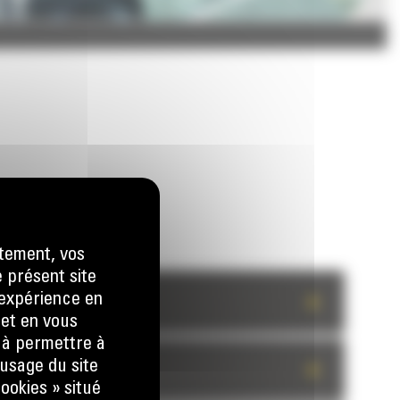
tement, vos
e présent site
e expérience en
+
 et en vous
) à permettre à
usage du site
+
ookies » situé