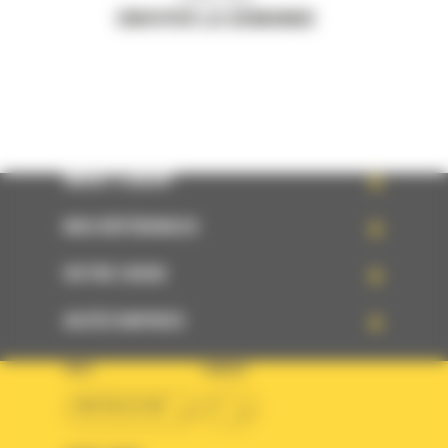
ENVOYER LA DEMANDE
WHAT’S NEW?
NOS RÉFÉRENCES
VOTRE CHOIX
ACCÈS RAPIDES
PAYS
LANGUE
BM BELGIUM
fr