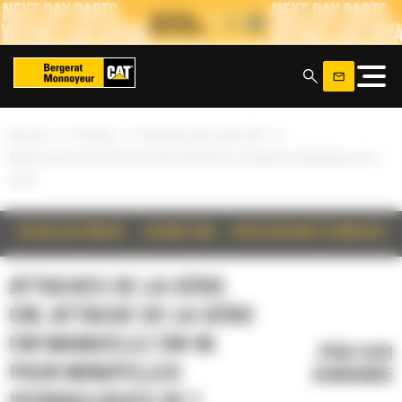
Panneau de gestion des cookies
x
»
»
»
Accueil
Produits
Attaches de la série CW
Attache de la série CW manuelle CW-05 pour minipelles hydrauliques de 1
tonne
DÉTAILS DU PRODUIT
DESCRIPTION
SPÉCIFICATIONS TECHNIQUES
ATTACHES DE LA SÉRIE
CW, ATTACHE DE LA SÉRIE
CW MANUELLE CW-05
PRIX SUR
POUR MINIPELLES
DEMANDE