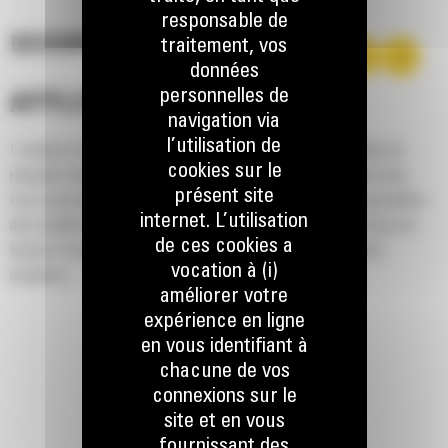
responsable de
DESCRIPTION
traitement, vos
données
personnelles de
APPLICATION
navigation via
l’utilisation de
L'attache de type CW couvre une certaine gamme de godets de
cookies sur le
minipelle hydrauliques (MHE) présentant différentes tailles d'axe.
présent site
Ceci représente un énorme avantage pour les clients qui possèdent
internet. L’utilisation
des modèles de minipelle hydraulique de différente taille et qui ont
de ces cookies a
besoin d'une souplesse d'utilisation de godet entre plusieurs
vocation à (i)
machines.
améliorer votre
expérience en ligne
en vous identifiant à
chacune de vos
connexions sur le
site et en vous
fournissant des