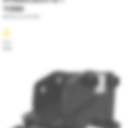
HYDRAULIQUES DE 1
TONNE
Attaches de la série CW
Poids
21 kg