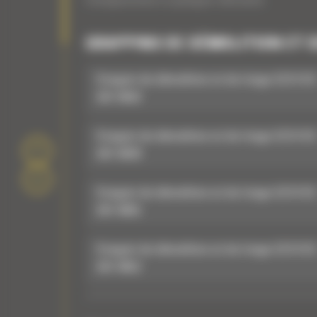
Compacteurs à plaque vibrante
GRAPPINS DE DÉMOLITION ET D
Grappin de démolition et de triage G212 GC 
587-8643
Grappin de démolition et de triage G212 GC 
587-8639
Grappin de démolition et de triage G213 GC 
587-8655
Grappin de démolition et de triage G213 GC 
587-8652
Grappin de démolition et de triage G212 GC 