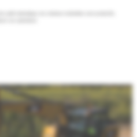
e pelle hydraulique, les rotateurs inclinables sont productifs,
iorer vos opérations.