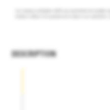
Les rotateurs inclinables Cat® vous permettent de travailler plu
simples à utiliser et ils ajoutent de la valeur à vos opérations
DESCRIPTION