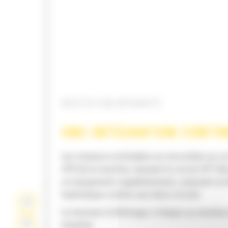
RESTEZ EN SÉCURITÉ
UNE INTÉGRATION CONTI
Les rotateurs inclinables se raccordent au ci
HP2 de la machine, laissant le circuit HP1 lib
un équipement supplémentaire, assurant un 
hydraulique continu aux deux circuits
La fonction d'affichage s'intègre au moniteur
machine