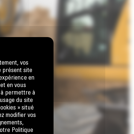
tement, vos
e présent site
e expérience en
 et en vous
) à permettre à
usage du site
ookies » situé
ez modifier vos
ignements,
otre Politique