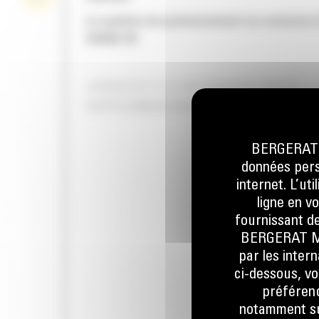
Le système de positionnement se connecte à
GRADE 3D
JUSQU'À 13 % DE PRODUCTIVITÉ
SUPPLÉMENTAIRE
BERGERAT M
données perso
internet. L’ut
ligne en v
fournissant de
BERGERAT MON
par les inter
ci-dessous, vo
préférenc
notamment sur