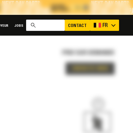
x
FR
CONTACT
YEUR
JOBS
PRIX SUR DEMANDE
CONTACTEZ-NOUS