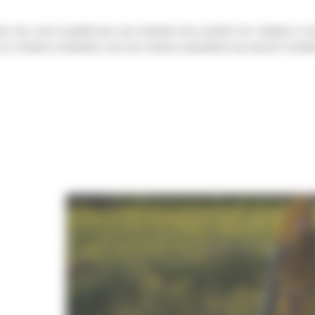
s vite, avec la qualité que vous attendez des produits Cat. Intégrés à votr
. Les rotateurs inclinables sont une solution polyvalente qui permet d'amél