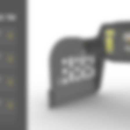
E TRI
:
:
:
:
: