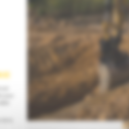
NUE
rcuit
re pour
débit
 de la