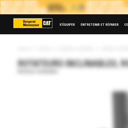
Panneau de gestion des cookies
S'ÉQUIPER
ENTRETENIR ET RÉPARER
C
»
»
»
Accueil
Produits
Rotateurs inclinables
Rotateur inclin
ROTATEURS INCLINABLES, R
Rotateurs inclinables