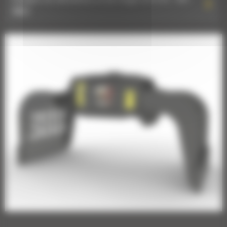
8652
Grappin de démolition et de triage G212 GC : 587-
8632
Grappin de démolition et de triage G213 GC : 587-
8648