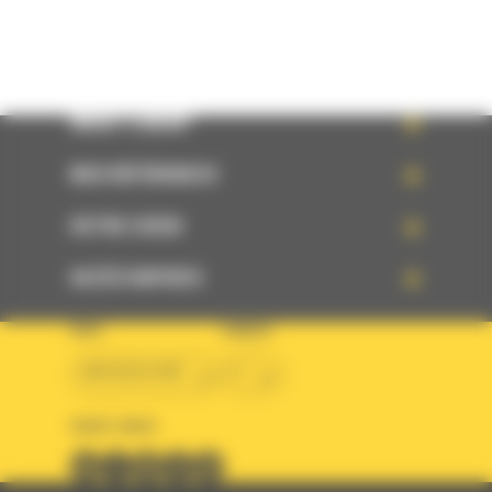
WHAT’S NEW?
NOS RÉFÉRENCES
VOTRE CHOIX
ACCÈS RAPIDES
PAYS
LANGUE
BM BELGIUM
fr
SUIVEZ-NOUS