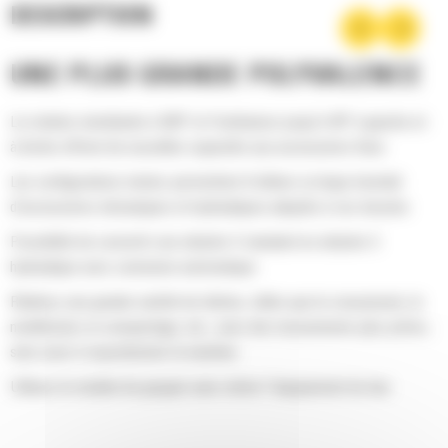
DESCRIPTION
UNE PLUS GRANDE POLYVALENCE
La rotation simultanée à 360° et l’inclinaison jusqu’à 40° à gauche et
à droite offrent de nouvelles capacités aux accessoires fixes
Les configurations mixtes permettent d’utiliser un large éventail
d’accessoires mécaniques et hydrauliques adaptés à vos besoins
Possibilité de convertir une attache S standard en attache S
hydraulique avec connexion automatique
Réalisez une grande variété de tâches, telles que le creusement, le
nivellement, le compactage, etc., avec des mouvements plus précis,
sans avoir à repositionner la machine
Utilisez le module de grappin sans retirer l'équipement du bas