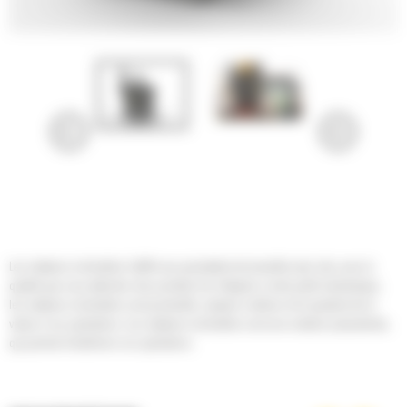
Les rotateurs inclinables Cat® vous permettent de travailler plus vite, avec la
qualité que vous attendez des produits Cat. Intégrés à votre pelle hydraulique,
les rotateurs inclinables sont productifs, simples à utiliser et ils ajoutent de la
valeur à vos opérations. Les rotateurs inclinables sont une solution polyvalente,
qui permet d'améliorer vos opérations.