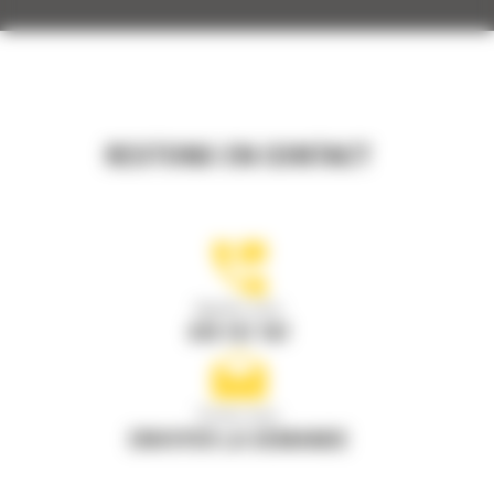
RESTONS EN CONTACT
Appelez-nous
078 157 767
Écrivez-nous
ENVOYER LA DEMANDE