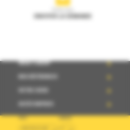
Écrivez-nous
ENVOYER LA DEMANDE
WHAT’S NEW?
NOS RÉFÉRENCES
VOTRE CHOIX
ACCÈS RAPIDES
PAYS
LANGUE
BM BELGIUM
fr