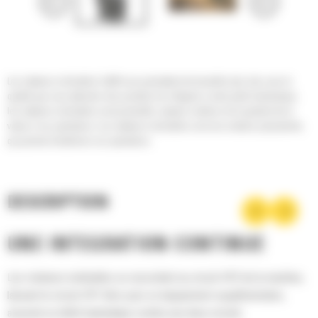
Les rotateurs inclinables Cat® vous permettent de travailler plus vite, avec la
qualité que vous attendez des produits Cat. Intégrés à votre pelle hydraulique,
les rotateurs inclinables sont productifs, simples à utiliser et ils ajoutent de la
valeur à vos opérations. Les rotateurs inclinables sont une solution polyvalente
qui permet d'améliorer vos opérations.
DESCRIPTION
UNE INTÉGRATION CONTINUE
Les rotateurs inclinables se raccordent au circuit HP2 de la machine,
laissant le circuit HP1 libre pour un équipement supplémentaire,
assurant un débit hydraulique continu aux deux circuits