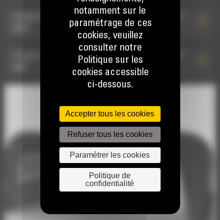
notamment sur le
Grappin de démolition et de triage G217 GC : 587-
paramétrage de ces
8658
cookies, veuillez
consulter notre
Grappin de démolition et de triage G217 GC : 587-
Politique sur les
8657
cookies accessible
ci-dessous.
Accepter tous les cookies
Refuser tous les cookies
Paramétrer les cookies
Politique de
confidentialité