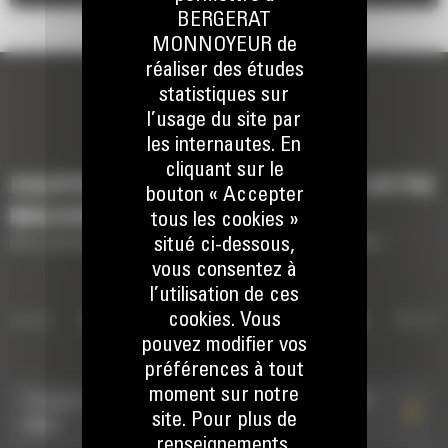
BERGERAT
MONNOYEUR de
réaliser des études
statistiques sur
l’usage du site par
les internautes. En
cliquant sur le
EQUIPEMENTS POUR COMPLÉTER VOTRE
bouton « Accepter
MACHINE
tous les cookies »
situé ci-dessous,
Brève description des équipements pour compléter votre machine
vous consentez à
l’utilisation de ces
cookies. Vous
ibrante
GRAPPINS DE DÉMOLITION
Nivel
pouvez modifier vos
ET DE TRI
préférences à tout
moment sur notre
Grappin de démolition et de triage G217 GC : 587-
Grappins de démolition et d
site. Pour plus de
8659
renseignements,