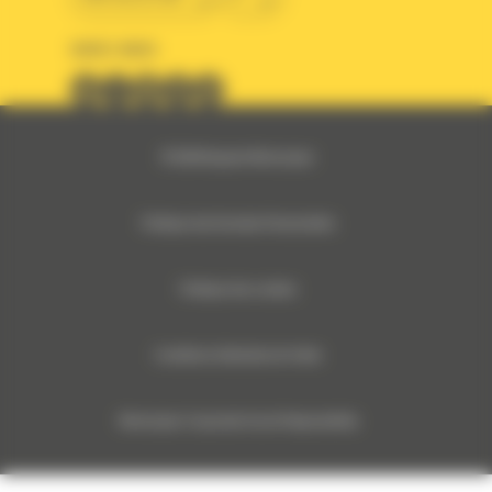
SUIVEZ-NOUS
© 2024 Bergerat-Monnoyeur
Politique des Données Personnelles
Politique des cookies
Conditions Générales de Vente
Monnoyeur Corporate Social Responsibility