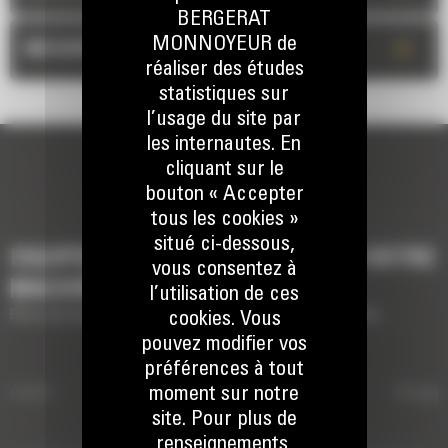
BERGERAT
MONNOYEUR de
+
MESURES
réaliser des études
statistiques sur
l’usage du site par
les internautes. En
cliquant sur le
bouton « Accepter
tous les cookies »
situé ci-dessous,
EQUIPEMENTS POUR COMPLÉTER VOTRE
vous consentez à
MACHINE
l’utilisation de ces
Brève description des équipements pour compléter votre machine
cookies. Vous
pouvez modifier vos
préférences à tout
ibrante
ATTACHES DE TYPE S À
Attaches de type S à raccord hydraul
Grappi
moment sur notre
site. Pour plus de
RACCORD HYDRAULIQUE
renseignements,