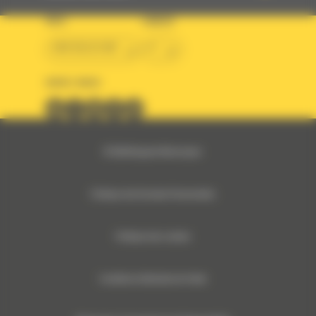
PAYS
LANGUE
BM BELGIUM
fr
SUIVEZ-NOUS
© 2024 Bergerat-Monnoyeur
Politique des Données Personnelles
Politique des cookies
Conditions Générales de Vente