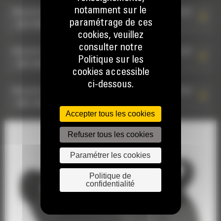
notamment sur le
Attache de type S à raccords hydrauliques HCS70
paramétrage de ces
: 582-8929
cookies, veuillez
consulter notre
Attache de type S à raccords hydrauliques HCS70
Politique sur les
: 580-0407
cookies accessible
ci-dessous.
Attache de type S à raccords hydrauliques HCS70
: 598-7847
Accepter tous les cookies
Refuser tous les cookies
Paramétrer les cookies
Politique de
confidentialité