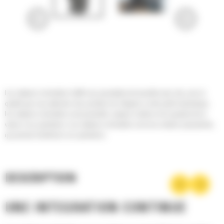
Les rotateurs inclinables Cat® vous permettent de travailler plus vite, avec la
qualité que vous attendez des produits Cat. Intégrés à votre pelle hydraulique,
les rotateurs inclinables sont productifs, simples à utiliser et ils ajoutent de la
valeur à vos opérations. Les rotateurs inclinables sont une solution polyvalente,
qui permet d'améliorer vos opérations.
DESCRIPTION
UNE INTÉGRATION CONTINUE