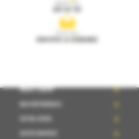
Appelez-nous
078 157 767
Écrivez-nous
ENVOYER LA DEMANDE
WHAT’S NEW?
NOS RÉFÉRENCES
VOTRE CHOIX
ACCÈS RAPIDES