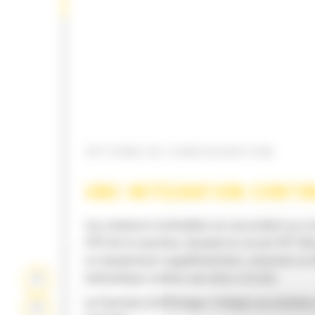
OPTIONS DE CONFIGURATION
UNE INTÉGRATION CONTI
Les rotateurs inclinables se raccordent au ci
HP2 de la machine, laissant le circuit HP1 lib
un équipement supplémentaire, assurant un 
hydraulique continu aux deux circuits
La fonction d'affichage s'intègre au moniteur