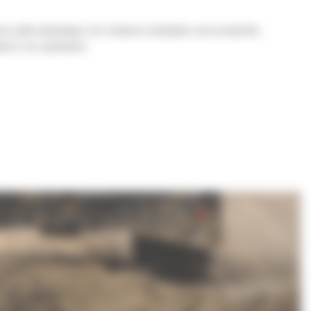
e pelle hydraulique, les rotateurs inclinables sont productifs,
liorer vos opérations.