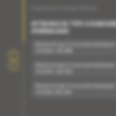
Compacteurs à plaque vibrante
ATTACHES DE TYPE S À RACCO
HYDRAULIQUE
Attache de type S à raccords hydrauliques
HCS70/55 : 582-9886
Attache de type S à raccords hydrauliques
HCS70/55 : 582-9976
Attache de type S à raccords hydrauliques
HCS70/55: 598-7849