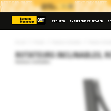
Panneau de gestion des cookies
S'ÉQUIPER
ENTRETENIR ET RÉPARER
C
»
»
»
Accueil
Produits
Rotateurs inclinables
Rotateur inclin
ROTATEURS INCLINABLES, R
Rotateurs inclinables