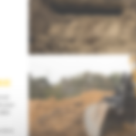
NUE
rcuit
re pour
débit
 de la