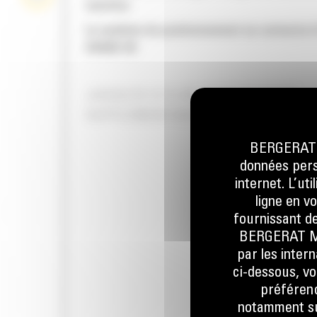
machine
Le système de positionnement se connecte à
GRADE 3D
JUSQU'À 13 % DE PRODUCTIVITÉ
SUPPLÉMENTAIRE
BERGERAT M
données perso
internet. L’ut
ligne en v
fournissant de
BERGERAT MON
par les inter
ci-dessous, vo
préférenc
notamment sur