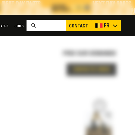
x
FR
CONTACT
YEUR
JOBS
PRIX SUR DEMANDE
CONTACTEZ-NOUS