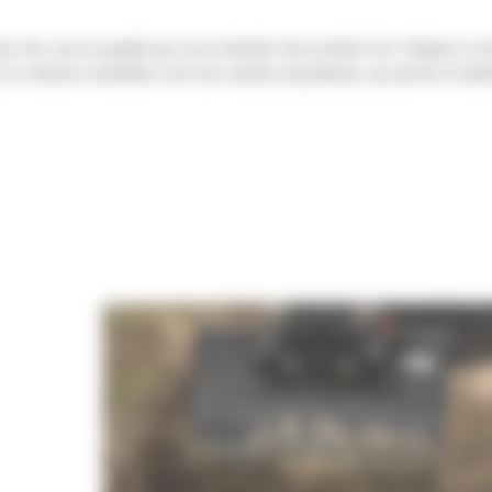
s vite, avec la qualité que vous attendez des produits Cat. Intégrés à votr
. Les rotateurs inclinables sont une solution polyvalente, qui permet d'amé