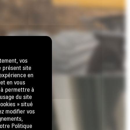
tement, vos
e présent site
e expérience en
 et en vous
) à permettre à
usage du site
ookies » situé
ez modifier vos
ignements,
otre Politique