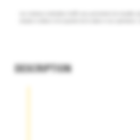
Les rotateurs inclinables Cat® vous permettent de travailler plu
simples à utiliser et ils ajoutent de la valeur à vos opérations
DESCRIPTION