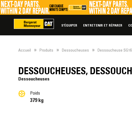
S'ÉQUIPER
ENTRETENIR ET RÉPARER
C
»
»
»
Accueil
Produits
Dessoucheuses
Dessoucheuse SG16
DESSOUCHEUSES, DESSOUCH
Dessoucheuses
Poids
379 kg