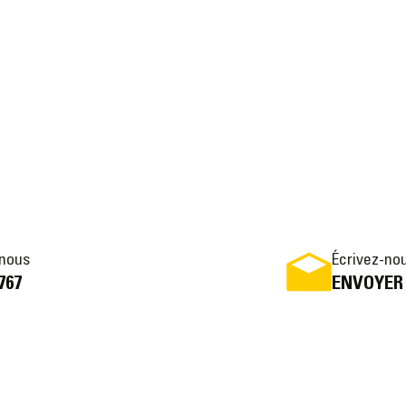
nous
Écrivez-no
767
ENVOYER