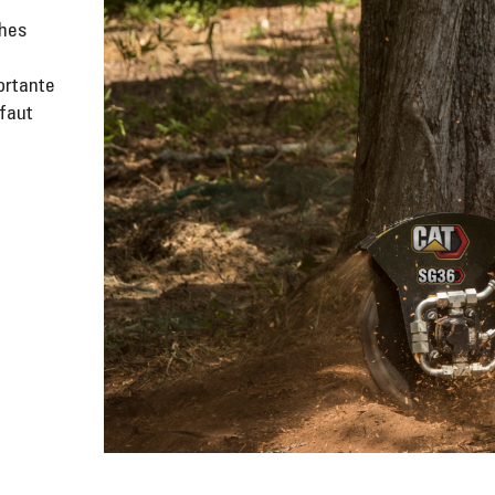
ches
ortante
faut