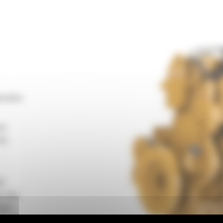
onales
nt
les
té
ur des
ique