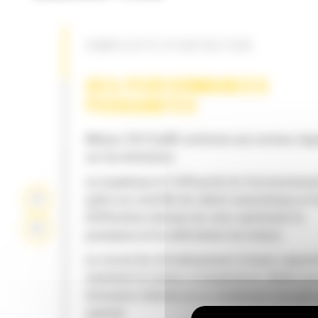
SIMPLICITÉ D'ENTRETIEN
DES PERFORMANCES
PUISSANTES
Moteur C9.3 Cat® conforme aux normes régi
sur les émissions
La souplesse et l'efficacité du fonctionneme
grâce au contrôle de ralenti automatique et 
différentes vitesses du rotor optimisent la
puissance et la sollicitation du moteur
Le circuit de refroidissement à haute capaci
maintient le moteur à température idéale po
émissions réduites et un rendement énergét
optimal