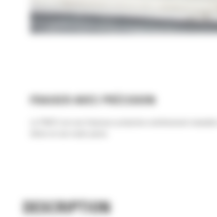
FRAISER AVEC PRÉCISION
La PM312 est une fraiseuse productive extrêmement maniable 
béton en une seule passe.
DESCRIPTION