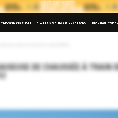
OMMANDER DES PIÈCES
PILOTER & OPTIMISER VOTRE PARC
BERGERAT MONNO
chaussée à train de roulement à chaînesPM312
RAISEUSE DE CHAUSSÉE À TRAIN 
12