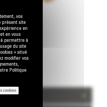
tement, vos
e présent site
e expérience en
 et en vous
) à permettre à
usage du site
ookies » situé
ez modifier vos
ignements,
otre Politique
es cookies
+