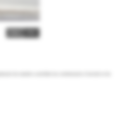
Image
Video
alement de manière contrôlée les revêtements d'enrobé et de