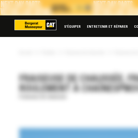
Panneau de gestion des cookies
S'ÉQUIPER
ENTRETENIR ET RÉPARER
C
»
»
»
Accueil
Produits
Fraiseuse de chaussée
Fraiseuse de 
FRAISEUSE DE CHAUSSÉE, F
ROULEMENT À CHAÎNESPM3
Fraiseuse de chaussée