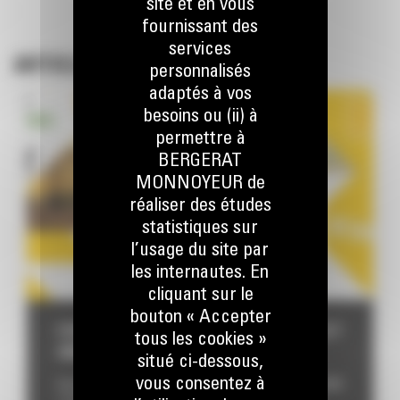
site et en vous
fournissant des
services
ARTICLES CONNEXES
personnalisés
adaptés à vos
besoins ou (ii) à
permettre à
BERGERAT
MONNOYEUR de
réaliser des études
statistiques sur
l’usage du site par
les internautes. En
cliquant sur le
bouton « Accepter
FOIRE DE LIBRAMONT – 24 AU 27 JUILLET
tous les cookies »
2026
situé ci-dessous,
vous consentez à
Visitez nos partenaires lors de la foire de Libramont 2026