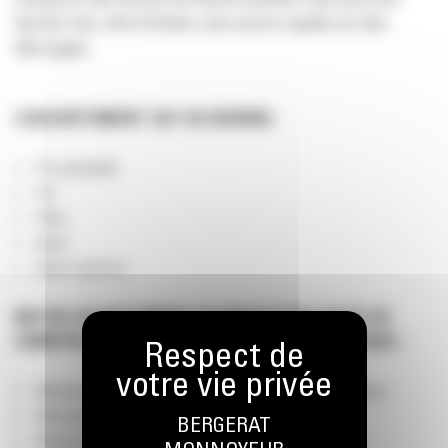
burins Cat, afin d’éviter une usure rapide ou des
blocages.
L’ASSORTIMENT CAT DE BURINS:
Pic pyramidal
Pic
Pilon
Burin
Burin renforcé
NOTRE ASSORTIMENT DE MARTEAUX CAT® SE
COMPOSE DE DIFFÉRENTS TYPES DE MARTEAUX :
Marteaux B Cat® (pour les minipelles de max 10 tonnes)
Marteaux GC CAT (pour un usage industriel)
BERGERAT
Marteaux Performances CAT (pour de la production,