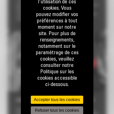
! Foire de Libramont Comme chaque année Cat® est
l’utilisation de ces
présent à la foire de Libramont via nos partenaires. Ils se
cookies. Vous
donnent la main pour vous présenter nos machines
pouvez modifier vos
compactes. La foire de Libramont c’est :– 700 exposants
venants de 147...
préférences à tout
moment sur notre
site. Pour plus de
renseignements,
notamment sur le
paramétrage de ces
cookies, veuillez
consulter notre
Politique sur les
cookies accessible
ci-dessous.
Accepter tous les cookies
DEMO DAYS – 4, 5 & 6 SEPTEMBRE 2026
Envie de venir tester nos nouvelles machines équipées
Refuser tous les cookies