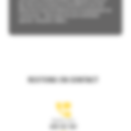
Xpo. Vous nous trouverez au stand B01 lors de la 41e
édition de ce salon de référence pour les équipements de
construction. Cette année sera particulièrement
spéciale : Caterpillar célèbre...
RESTONS EN CONTACT
Appelez-nous
078 157 767