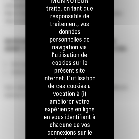
MONNOYEUR
principalement carrière)
traite, en tant que
Mais le facteur le plus important est le tonnage de la machine.
responsable de
Selon ce tonnage, il existe plusieurs modèles.
traitement, vos
données
personnelles de
EN RÉSUMÉ ? POSEZ LES BONNES QUESTIONS
navigation via
AVANT D’ACHETER UN MARTEAU DE DÉMOLITION :
l’utilisation de
cookies sur le
Avec quelle machine je vais utiliser le marteau ?
présent site
Quels matériaux dois-je démolir ?
internet. L’utilisation
de ces cookies a
Avez-vous encore des questions ? Contactez-nous :
info@work-
vocation à (i)
tools.be
ou 078/157 767
améliorer votre
expérience en ligne
en vous identifiant à
chacune de vos
connexions sur le