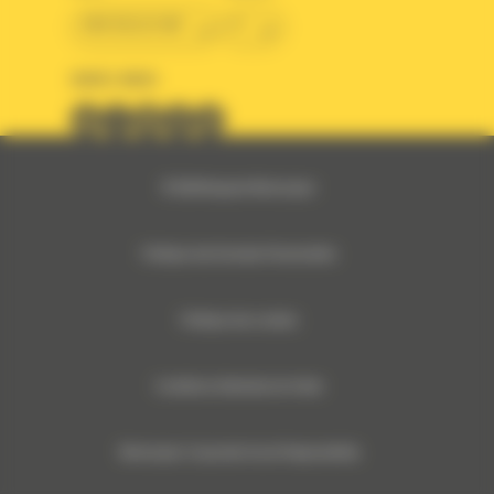
BM BELGIUM
fr
SUIVEZ-NOUS
© 2024 Bergerat-Monnoyeur
Politique des Données Personnelles
Politique des cookies
Conditions Générales de Vente
Monnoyeur Corporate Social Responsibility