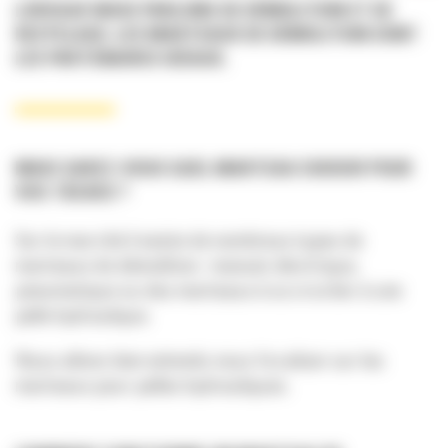
LORSQUE NOUS PARLONS DE DÉMOLITION ET DE
RECYCLAGE, LES MARTEAUX DE DÉMOLITION SONT
LES PARTENAIRES IDÉAUX.
MAIS SAVEZ-VOUS QUEL MARTEAU CHOISIR POUR
VOS TÂCHES ?
Sur le marché il existe de nombreux types de
marteaux de démolition : manuel, électrique,
pneumatique ou des marteaux à accrocher à une
pelle hydraulique.
Nous allons bien entendu nous focaliser sur les
marteaux pour pelles hydrauliques.