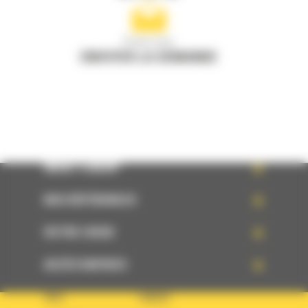
Écrivez-nous
ENVOYER LA DEMANDE
WHAT’S NEW?
NOS RÉFÉRENCES
VOTRE CHOIX
ACCÈS RAPIDES
PAYS
LANGUE