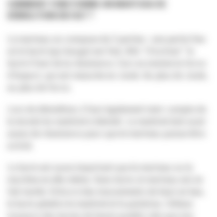
COMMENT FONCTIONNE UN MARTEAU DE
DÉMOLITION EN FAIT ?
Le marteau se compose de 2 parties : une partie fixe
où le burin (qui bouge) est fixé. Afin “d’activer” le
burin il faut de la résistance. Ceci se nomme la force
d’impact, qui est mesurée en Joule. Au plus de Joule,
au plus de force.
Lors de démolition, il faut également tenir compte de
la dureté du matériel à démolir. Le matériel doit avoir
assez de résistance pour que le marteau puisse être
activé.
Le burin est aussi important que le marteau ou la
machine en elle-même. Sans burin, le marteau est en
fait inutile. Grâce à des mouvements de haut en bas,
le burin pénètre le matériel et le pulvérise. Utilisez
toujours des burins de haute qualité, tels que nos