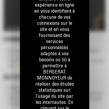
expérience en ligne
en vous identifiant à
chacune de vos
connexions sur le
site et en vous
fournissant des
COMMENT PARTICIPER ?
services
personnalisés
Êtes-vous basé en Belgique et actif dans le secteur de la construction ?
adaptés à vos
Avez-vous 18 ans ou plus et un numéro de TVA valide ?
besoins ou (ii) à
Remplissez notre formulaire de participation en ligne avant le 15 novembre
permettre à
2024 :
Formulaire de participation
BERGERAT
QU’EST-CE QUI VOUS ATTEND ?
MONNOYEUR de
réaliser des études
Remplissez le formulaire et tentez votre chance
statistiques sur
Les 10 finalistes seront annoncés le 15 novembre 2024 en fonction de leur
l’usage du site par
réponse à la question de tamisage et de leur estimation précise du poids
les internautes. En
de notre combinaison de machines CAT.
cliquant sur le