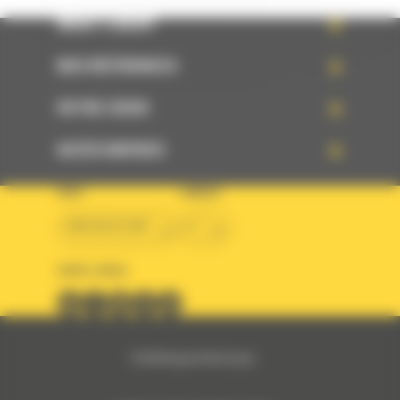
WHAT’S NEW?
NOS RÉFÉRENCES
VOTRE CHOIX
ACCÈS RAPIDES
PAYS
LANGUE
BM BELGIUM
fr
SUIVEZ-NOUS
© 2024 Bergerat-Monnoyeur