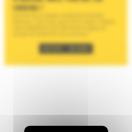
CADEAU !
Bienvenue dans la campagne sensationnelle de Bergerat
Monnoyeur « Tout à niveau, avec ton CAT en cadeau ». Participez
entre le 23/02/2024 et le 29/11/2024 et tentez de gagner une
minipelle CAT (modèle 301.5) avec accessoires !
PARTICIPER
RÈGLEMENT