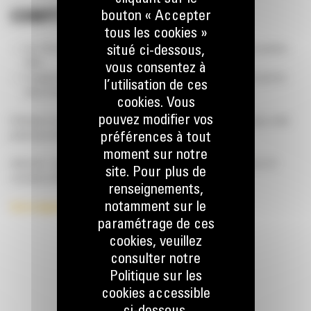
bouton « Accepter
COMPÉTITION FINALE
tous les cookies »
situé ci-dessous,
Les 10 finalistes sont invités à une compétition en direct le 29 novembre
2024.
vous consentez à
Le gagnant repart avec une toute nouvelle minipelle CAT, tandis que les
l’utilisation de ces
autres finalistes reçoivent d’excellents prix en marchandises.
cookies. Vous
pouvez modifier vos
Participez et ne manquez pas cette opportunité ! Bergerat Monnoyeur, votre
préférences à tout
partenaire dans le progrès.
moment sur notre
Attention : Seuls les participants ayant rempli le formulaire avant le 15
site. Pour plus de
novembre 2024 sont éligibles pour les superbes prix.
renseignements,
notamment sur le
Voir le règlement du concours
paramétrage de ces
cookies, veuillez
consulter notre
Politique sur les
cookies accessible