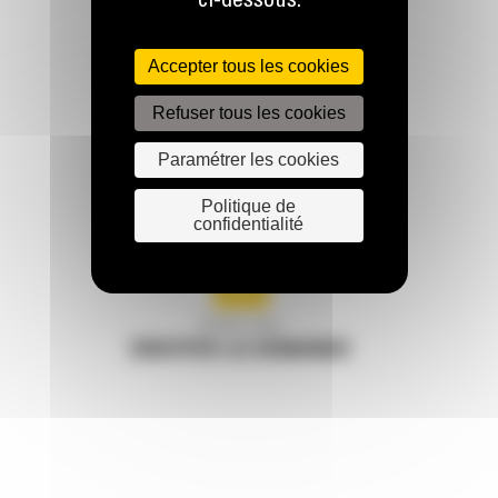
ci-dessous.
RESTONS EN CONTACT
Accepter tous les cookies
Refuser tous les cookies
Paramétrer les cookies
Politique de
Appelez-nous
confidentialité
078 157 767
Écrivez-nous
ENVOYER LA DEMANDE