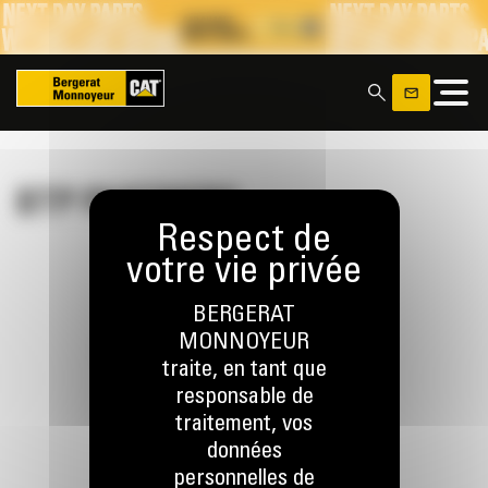
Panneau de gestion des cookies
x
BTP PARTNERS
BERGERAT
MONNOYEUR
RESTONS EN CONTACT
traite, en tant que
responsable de
traitement, vos
données
personnelles de