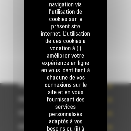
Appelez-nous
navigation via
078 157 767
l’utilisation de
cookies sur le
présent site
Écrivez-nous
internet. L’utilisation
ENVOYER LA DEMANDE
de ces cookies a
vocation à (i)
améliorer votre
expérience en ligne
en vous identifiant à
chacune de vos
connexions sur le
WHAT’S NEW?
site et en vous
fournissant des
NOS RÉFÉRENCES
services
VOTRE CHOIX
personnalisés
adaptés à vos
ACCÈS RAPIDES
besoins ou (ii) à