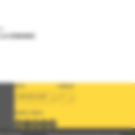
us
 LA DEMANDE
PAYS
LANGUE
BM BELGIUM
fr
SUIVEZ-NOUS