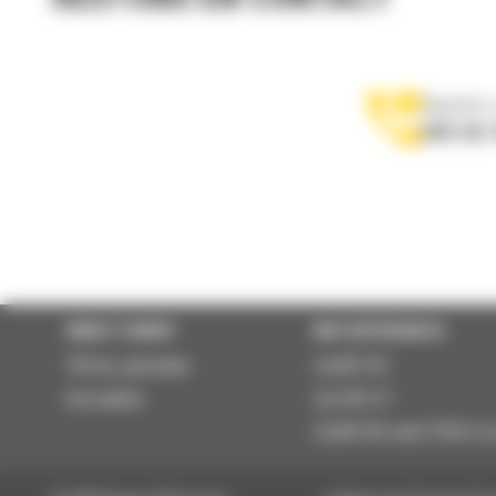
Appelez-
078 157 
WHAT’S NEW?
NOS RÉFÉRENCES
Offres spéciales
Cat® 310
Actualités
Cat ® 317
Cat® 325 with P224 Cr