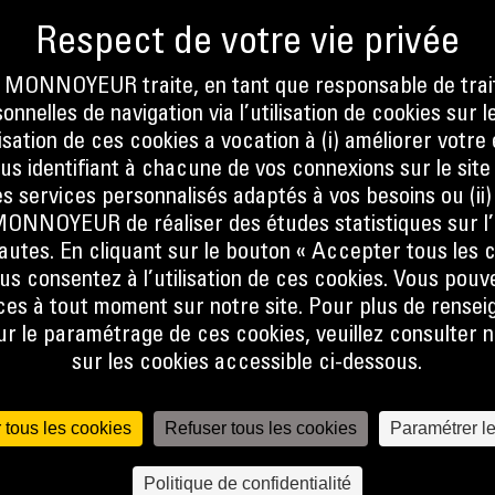
MY.CAT.COM
ONNOYEUR traite, en tant que responsable de trai
nnelles de navigation via l’utilisation de cookies sur l
ilisation de ces cookies a vocation à (i) améliorer votr
ous identifiant à chacune de vos connexions sur le site
En savoir plus
s services personnalisés adaptés à vos besoins ou (ii
NOYEUR de réaliser des études statistiques sur l’
nautes. En cliquant sur le bouton « Accepter tous les c
us consentez à l’utilisation de ces cookies. Vous pouv
es à tout moment sur notre site. Pour plus de rense
 le paramétrage de ces cookies, veuillez consulter n
sur les cookies accessible ci-dessous.
 tous les cookies
Refuser tous les cookies
Paramétrer l
Politique de confidentialité