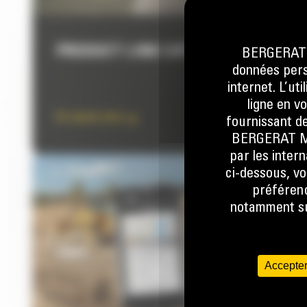
PRODUCT LINK CAT
BERGERAT M
données perso
internet. L’ut
ligne en v
En savoir plus
fournissant de
BERGERAT MON
par les inter
ci-dessous, vo
préférenc
notamment sur
Accepter