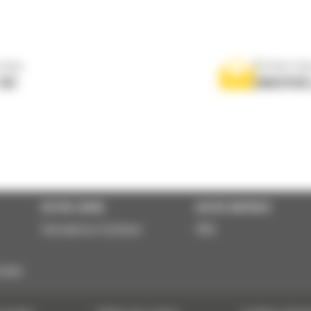
nous
Écrivez-no
767
ENVOYER
VOTRE CHOIX
ACCÈS RAPIDES
Calculatrice Carbone
FAQ
usher