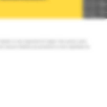
antier et vous rapportent de l’argent. Vous pouvez suivre
 des mesures éclairées qui permettront à votre exploitation de