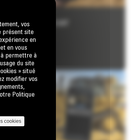
APPLICATION CAT
tement, vos
e présent site
e expérience en
 et en vous
En savoir plus
) à permettre à
usage du site
ookies » situé
ez modifier vos
ignements,
otre Politique
es cookies