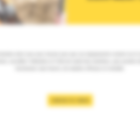
nées dont vous avez besoin pour que vos équipements restent sur le ch
, surveiller l’utilisation et l’état de santé des machines, puis prendre
fonctionner sans heurts, de manière efficace et rentable.
CONTACTEZ-NOUS