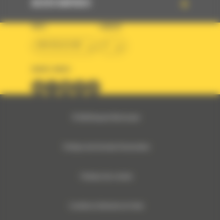
ACCÈS RAPIDES
PAYS
LANGUE
BM BELGIUM
fr
SUIVEZ-NOUS
© 2024 Bergerat-Monnoyeur
Politique des Données Personnelles
Politique des cookies
Conditions Générales de Vente