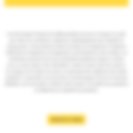
Les technologies Payload de Cat® permettent de peser la charge à la volée
pour aider les conducteurs à atteindre systématiquement des objectifs de
charge précis. Cela permet de réduire les temps de chargement, d’optimiser
l’efficacité du chargement et d’augmenter la productivité de votre chantier. Les
conducteurs peuvent suivre leur productivité quotidienne depuis la cabine,
avec un accès rapide à des informations comme le poids cible des camions,
les charges et le nombre de cycles, le mouvement des matériaux et les totaux
quotidiens. Lorsqu’elles sont associées à la technologie Cat Link, les données
détaillées sont accessibles à distance afin de gérer l’ensemble des opérations
et d’atteindre les objectifs de production.
CONTACTEZ-NOUS