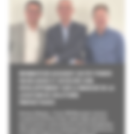
MONNOYEUR ACQUIERT DUTRY POWER
EN BELGIQUE ET ACCÉLÈRE SON
DÉVELOPPEMENT SUR LE MARCHÉ DE LA
LOCATION DE SOLUTIONS
ÉNERGÉTIQUES
Overijse, Belgique – 21 mai 2026 Monnoyeur annonce
l’acquisition de Dutry Power, leader belge spécialisé
dans la location courte durée de solutions énergétiques.
Cette opération s’inscrit pleinement dans l’exécution de