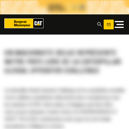
Panneau de gestion des cookies
x
UN MACHINISTE BELGE REPRÉSENTE
NOTRE PAYS LORS DE LA CATERPILLAR
GLOBAL OPERATOR CHALLENGE
La Caterpillar Global Operator Challenge est la compétition mondiale
où les meilleurs machinistes démontrent leurs compétences avec
les machines CAT®. Cette année, la Belgique peut être fière :
notre propre champion, Gunter Dewit, de GRONDWERKEN JP
DEWIT EN ZOON, représentera notre pays lors de la finale
européenne à Málaga en octobre.