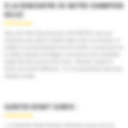
À LA RENCONTRE DE NOTRE CHAMPION
BELGE
Dans notre vidéo https://youtu.be/-EDJVPNZOPw, nous vous
présentons avec plaisir le finaliste belge. Grâce à sa précision, sa
rapidité et son impressionnant sens du contrôle, il a prouvé qu’il est
le meilleur opérateur de Belgique. Les épreuves de la compétition
exigent bien plus que de la force brute : efficacité, sécurité et
finesse font toute la différence – et c’est précisément là que notre
champion excelle.
GUNTER DEWIT CONFIE :
«
La Caterpillar Global Operator Challenge est pour moi une