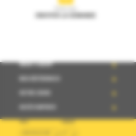
Écrivez-nous
ENVOYER LA DEMANDE
WHAT’S NEW?
NOS RÉFÉRENCES
VOTRE CHOIX
ACCÈS RAPIDES
PAYS
LANGUE
BM BELGIUM
fr