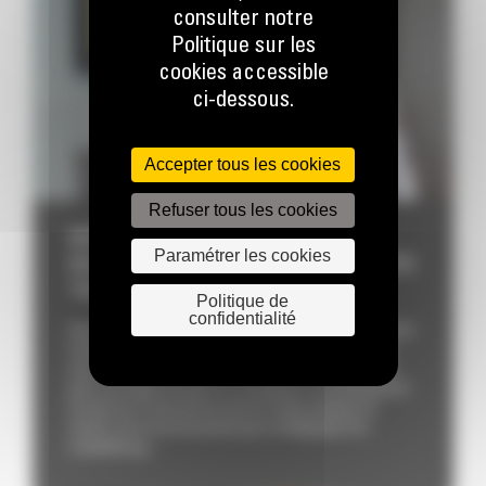
consulter notre
Politique sur les
cookies accessible
ci-dessous.
Accepter tous les cookies
Refuser tous les cookies
BERGERAT MONNOYEUR DEVIENT LE
Paramétrer les cookies
DISTRIBUTEUR EXCLUSIF DES CHARIOTS
TÉLESCOPIQUES FARESIN
Politique de
confidentialité
Overijse, 23 juillet 2026 – Bergerat Monnoyeur a le plaisir
d’annoncer la signature d’un partenariat stratégique
avec Faresin Industries, constructeur italien reconnu
pour son expertise dans la conception, la production et
la mise sur le marché de chariots télescopiques. À
travers cet accord exclusif pour la Belgique et le
Luxembourg,...