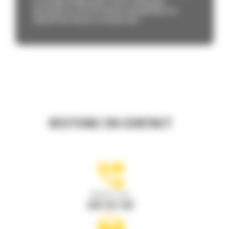
la stratégie de Monnoyeur visant à développer
davantage son offre de solutions énergétiques et à
répondre aux besoins croissants des...
RESTONS EN CONTACT
Appelez-nous
078 157 767