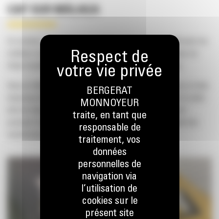
CAP SUR MÁLAGA
En octobre, Gunter Dewit se rendra en Espagne pour affronter les
meilleurs machinistes de toute l’Europe. L’enjeu ? Une place en
finale mondiale de la Caterpillar Global Operator Challenge.
Nous le félicitons chaleureusement et lui souhaitons d’ores et déjà
BERGERAT
beaucoup de succès à Málaga ! N’hésitez pas à visionner la vidéo
MONNOYEUR
afin de mieux connaître notre finaliste belge et de découvrir
traite, en tant que
pourquoi il est la vitrine du savoir-faire belge dans le monde des
responsable de
machinistes et des machines CAT®.
traitement, vos
données
personnelles de
navigation via
l’utilisation de
cookies sur le
présent site