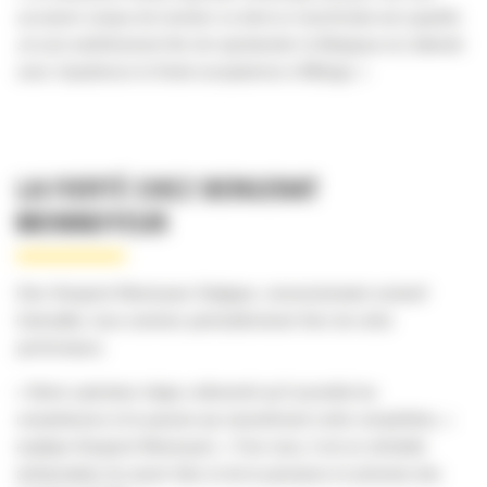
occasion unique de montrer ce dont un machiniste est capable.
Je suis extrêmement fier de représenter la Belgique et j’attends
avec impatience la finale européenne à Málaga
. »
LA FIERTÉ CHEZ BERGERAT
MONNOYEUR
Chez Bergerat Monnoyeur Belgique, concessionnaire exclusif
Caterpillar, nous sommes particulièrement fiers de cette
performance.
« Notre opérateur belge a démontré qu’il possède les
compétences et la passion qui caractérisent cette compétition, »
explique Bergerat Monnoyeur. « Pour nous, il est un véritable
ambassadeur du savoir-faire et de la puissance et précision des