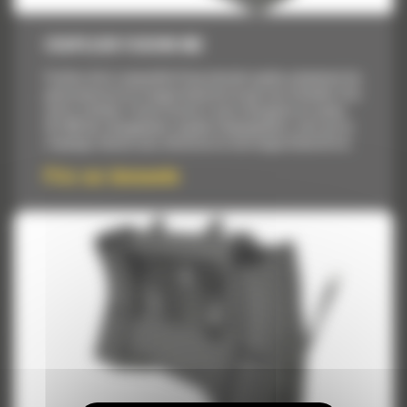
COUPLEUR FUSION 982
Profitez de la commodité d'une attache rapide, présentant les
performances et la longue durée de vie que vous attendez d'un
outil à claveter. Fusion fournit à votre chargeuse sur pneus
Cat 982 des changements rapides d'équipements, ainsi qu'un
couplage robuste sans vibrations et une longue durée de vie.
Prix sur demande