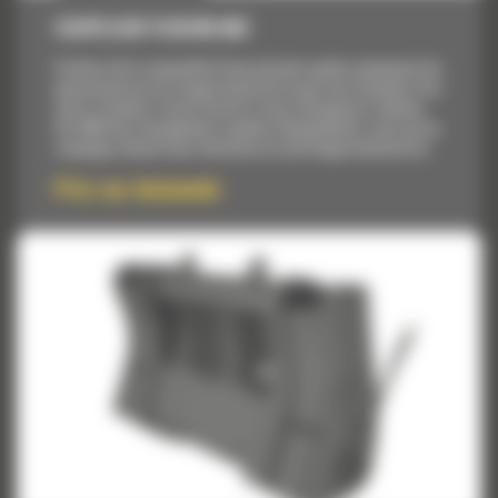
COUPLEUR FUSION 963
Profitez de la commodité d'une attache rapide, présentant les
performances et la longue durée de vie que vous attendez d'un
outil à claveter. Fusion fournit à votre chargeuse à chaînes
Cat 963D des changements rapides d'équipements, ainsi qu'un
couplage robuste sans vibrations et une longue durée de vie.
Prix sur demande