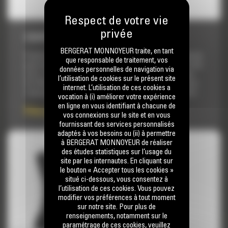
COUPLEUR FUSION 980
BERGERAT MONNOYEUR traite, en tant
Profitez de la commodité d'une attache rapide, présentant les
que responsable de traitement, vos
performances et la longue durée de vie que vous attendez d'un
données personnelles de navigation via
outil à claveter. Fusion fournit à votre chargeuse sur pneus
l’utilisation de cookies sur le présent site
Cat 980 des changements rapides d'équipements, ainsi qu'un
internet. L’utilisation de ces cookies a
couplage robuste sans vibrations et une longue durée de vie.
vocation à (i) améliorer votre expérience
en ligne en vous identifiant à chacune de
Prix sur demande
vos connexions sur le site et en vous
fournissant des services personnalisés
adaptés à vos besoins ou (ii) à permettre
à BERGERAT MONNOYEUR de réaliser
des études statistiques sur l’usage du
site par les internautes. En cliquant sur
le bouton « Accepter tous les cookies »
situé ci-dessous, vous consentez à
l’utilisation de ces cookies. Vous pouvez
modifier vos préférences à tout moment
sur notre site. Pour plus de
renseignements, notamment sur le
paramétrage de ces cookies, veuillez