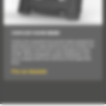
COUPLEUR FUSION 950/962
Profitez de la commodité d'une attache rapide, présentant les
performances et la longue durée de vie que vous attendez d'un
outil à claveter. Fusion fournit à votre chargeuse sur pneus
Cat 950 - 962 des changements rapides d'équipements, ainsi
qu'un couplage robuste sans vibrations et une longue durée
de vie.
Prix sur demande