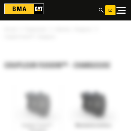
Panneau de gestion des cookies
»
»
»
Accueil
Équipements
Attaches - Chargeuse
Coupleur Fusion™ - Chargeuse
COUPLEUR FUSION™ - CHARGEUSE
Coupleur Fusion™ -
Manutention de blocs