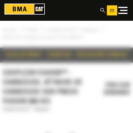
Panneau de gestion des cookies
»
»
»
Accueil
Produits
Coupleur Fusion™ - Chargeuse
Attache de chargeuse sur pneus Fusion 966-972
DÉTAILS DU PRODUIT
DESCRIPTION
SPÉCIFICATIONS TECHNIQUES
COUPLEUR FUSION™ -
CHARGEUSE, ATTACHE DE
PRIX SUR
CHARGEUSE SUR PNEUS
DEMANDE
FUSION 966-972
Coupleur Fusion™ - Chargeuse