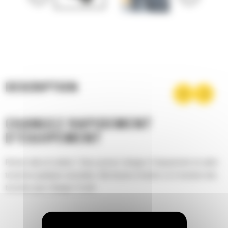
DESCRIPTION
CHANGEZ RAPIDEMENT
D'ÉQUIPEMENT
Restez dans la cabine ! Vous pouvez changer d'équipement en plein
travail en quelques secondes. Nul besoin d'insérer et d'extraire des
broches pour changer d'outil.