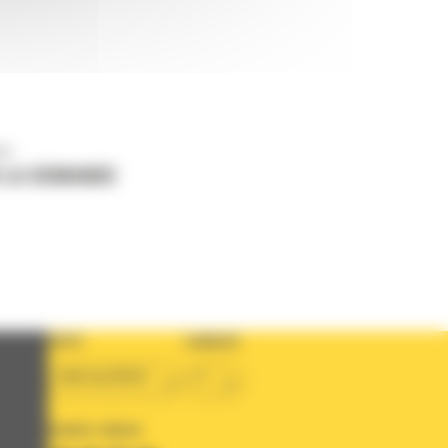
us
 LA DEMANDE
PAYS
LANGUE
BM ALGÉRIE
fr
SUIVEZ-NOUS