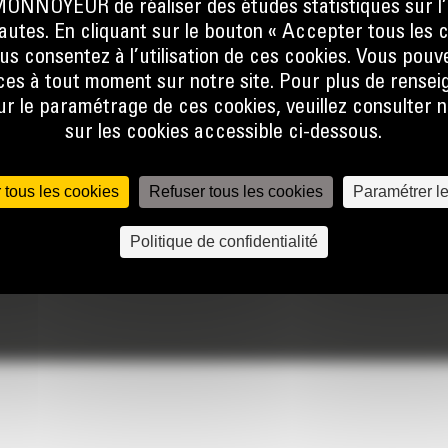
NOYEUR de réaliser des études statistiques sur l’
nautes. En cliquant sur le bouton « Accepter tous les c
us consentez à l’utilisation de ces cookies. Vous pouv
825K
es à tout moment sur notre site. Pour plus de rense
 le paramétrage de ces cookies, veuillez consulter n
Cylindrée :
15.2 l
sur les cookies accessible ci-dessous.
Poids :
7333 kg
 tous les cookies
Refuser tous les cookies
Paramétrer l
Prix sur demande
Politique de confidentialité