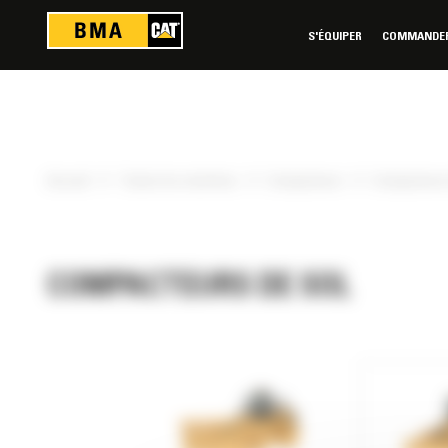
Panneau de gestion des cookies
S'ÉQUIPER
COMMANDER 
»
»
»
Accueil
Toutes les machines
Compacteurs
Compacteurs 
COMPACTEURS DE SOL