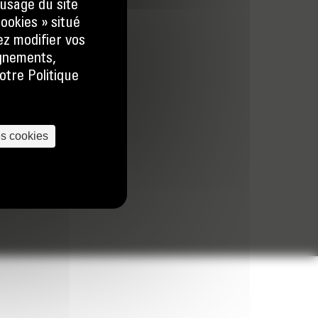
usage du site
ookies » situé
ez modifier vos
ignements,
otre Politique
es cookies