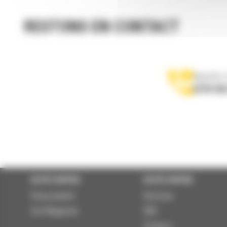
RESTONS EN CONTACT
Appelez-
0770 555
ACCÈS RAPIDE
ACCÈS RAPIDE
Financement
Services
Cat Magazine
RSE