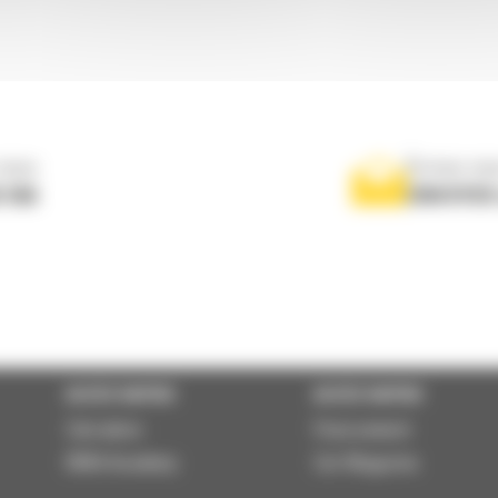
nous
Écrivez-no
 556
ENVOYER
ACCÈS RAPIDE
ACCÈS RAPIDE
Calculator
Financement
BMA Academy
Cat Magazine