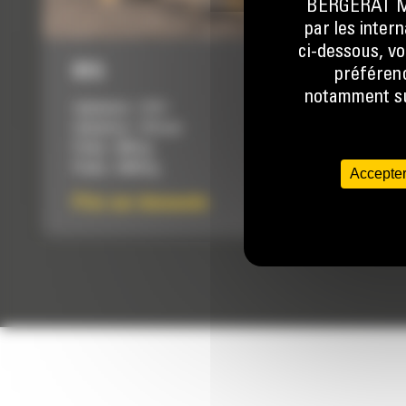
BERGERAT MON
par les inter
ci-dessous, vo
815
préférenc
notamment sur
Cylindrée :
7.01 l
Cylindrée :
135 mm
Poids :
800 kg
Poids :
4409 kg
Accepter
Prix sur demande