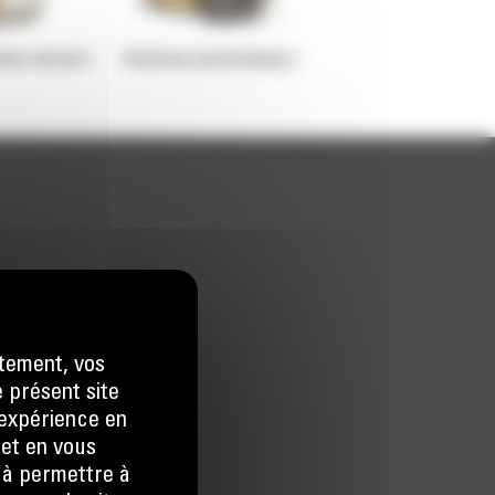
dem vibrants
Rouleaux pneumatiques
tement, vos
e présent site
e expérience en
 et en vous
) à permettre à