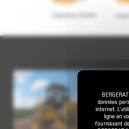
Compacteurs à déchets
Compac
BERGERAT M
données perso
internet. L’ut
ligne en v
fournissant de