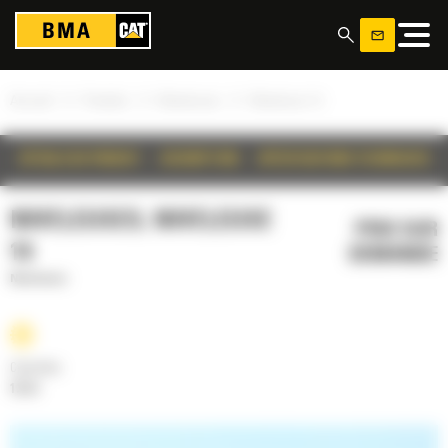
Panneau de gestion des cookies
»
»
»
Accueil
Produits
Niveleuses
Niveleuse 14
DÉTAILS DU PRODUIT
DESCRIPTION
SPÉCIFICATIONS TECHNIQUES
NIVELEUSES, NIVELEUSE
PRIX SUR
14
DEMANDE
Niveleuses
Cylindrée
12.5 l