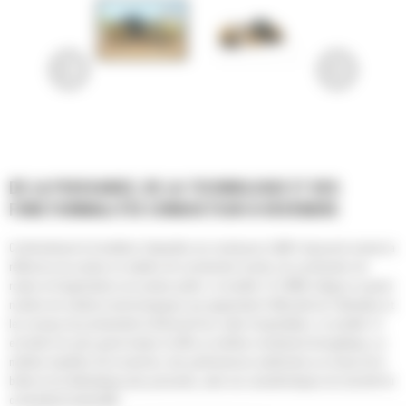
DE LA PUISSANCE, DE LA TECHNOLOGIE ET DES
FONCTIONNALITÉS CONDUCTEUR À REVENDRE
Conformément à la tradition Caterpillar, les niveleuses Cat® s'imposent comme la
référence du secteur en matière de construction lourde, de construction de
routes et d'applications du secteur public. Le modèle 14 (14M3) intègre un grand
nombre de solutions technologiques qui augmentent l'efficacité de l'utilisateur et
les niveaux de productivité et diminuent les coûts d'exploitation. Le modèle 14
est doté d'un plus grand moteur et offre un meilleur rendement énergétique, un
meilleur équilibre de la machine, des performances améliorées au niveau de la
boîte et une télématique plus puissante, outre ses caractéristiques de sécurité du
conducteur/commodité.