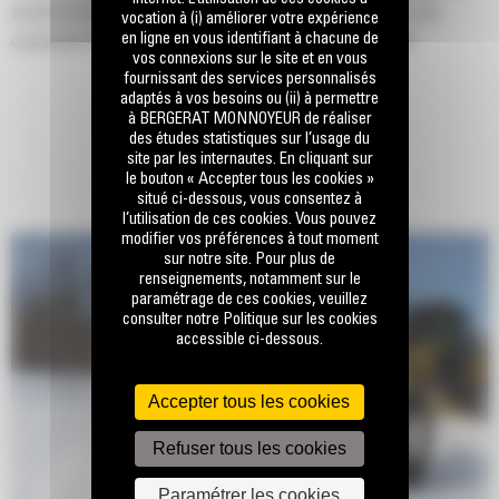
positionnement et de guidage, des capteurs de machine et une
vocation à (i) améliorer votre expérience
en ligne en vous identifiant à chacune de
commande automatique de la lame, pour des opérations de
vos connexions sur le site et en vous
nivellement plus rapides, plus simples et plus efficaces.
fournissant des services personnalisés
adaptés à vos besoins ou (ii) à permettre
L'articulation automatique en option est utile lors du braquage dans
à BERGERAT MONNOYEUR de réaliser
des espaces restreints ou à proximité de courbes, d'obstacles et de
des études statistiques sur l’usage du
site par les internautes. En cliquant sur
virages.
le bouton « Accepter tous les cookies »
situé ci-dessous, vous consentez à
l’utilisation de ces cookies. Vous pouvez
modifier vos préférences à tout moment
sur notre site. Pour plus de
renseignements, notamment sur le
paramétrage de ces cookies, veuillez
consulter notre Politique sur les cookies
accessible ci-dessous.
Accepter tous les cookies
Refuser tous les cookies
Paramétrer les cookies