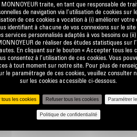
ONNOYEUR traite, en tant que responsable de trai
nnelles de navigation via l’utilisation de cookies sur l
on
ilisation de ces cookies a vocation à (i) améliorer votr
ection
ous identifiant à chacune de vos connexions sur le site
onomiser
s services personnalisés adaptés à vos besoins ou (ii
 durée
NOYEUR de réaliser des études statistiques sur l’
nautes. En cliquant sur le bouton « Accepter tous les c
us consentez à l’utilisation de ces cookies. Vous pouv
 in) et
es à tout moment sur notre site. Pour plus de rense
 une
 le paramétrage de ces cookies, veuillez consulter n
re de
sur les cookies accessible ci-dessous.
 tous les cookies
Refuser tous les cookies
Paramétrer l
posants
 de la
Politique de confidentialité
emandent
odèle