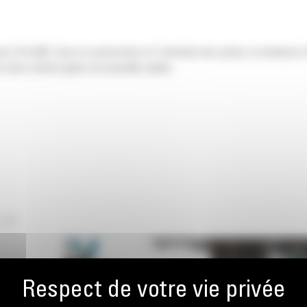
euse 24 Cat®. Avec la construction et l'entretien des pistes, la niveleuse 
 votre confort grâce à la nouvelle cabine.
 LA