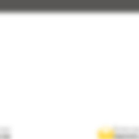
nous
Écrivez-no
 556
ENVOYER