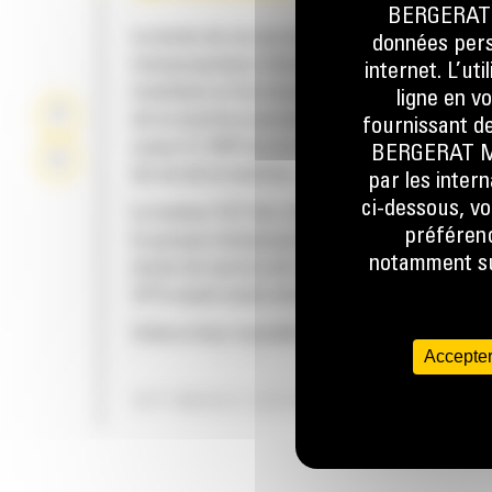
BERGERAT M
La durée de vie accrue grâce au groupe
données perso
motopropulseur rénové, la nouvelle concepti
internet. L’ut
modulaire et les nouvelles fonctions de prot
ligne en v
de la machine peuvent vous permettre d'éc
fournissant de
jusqu'à 2 400 heures d'entretien sur toute la
BERGERAT MON
de vie de la machine.
par les inter
ci-dessous, vo
Le moteur C27 Cat, la transmission 533 mm (21
préférenc
le groupe motopropulseur inférieur assurent
notamment sur
durée de service de la machine supplémentai
33 % avant toute rénovation.
Grâce à leur nouvelle conception modulaire
Accepter
innovante, la dépose et le montage des com
principaux sont simples et rapides. La dépose
OPTIMISEZ LES PERFORMANCES
transmission et du kit de refroidissement d
jusqu'à 70 % de temps en moins que sur le m
24M.