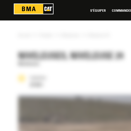
Panneau de gestion des cookies
S'ÉQUIPER
COMMANDER 
»
»
»
Accueil
Produits
Niveleuses
Niveleuse 24
NIVELEUSES, NIVELEUSE 24
Niveleuses
Cylindrée
27.03 l