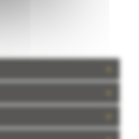
+
+
+