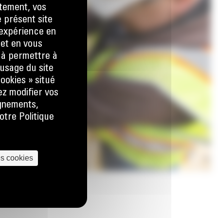
tement, vos
e présent site
e expérience en
 et en vous
) à permettre à
usage du site
ookies » situé
ez modifier vos
ignements,
otre Politique
es cookies