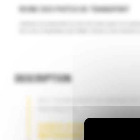
REINE DES PISTES DE TRANSPORT
Optimisez la productivité de votre site minier grâce à la nivel
des couts d'exploitation plus faibles. Assurez votre sécurité et
DESCRIPTION
DES TECHNOLOGIES AU SERVICE DE
RENTABILITÉ
COÛTS D'ENTRETIEN
INFÉRIEURS