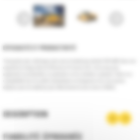
EFFICACITÉ ET PRODUCTIVITÉ
Transportez plus, déchargez plus avec le tombereau articulé 730 Cat®. Avec une
capacité de charge utile de 28 tonnes (31 tonnes US), il est conçu pour
augmenter la productivité, en particulier sur les chantiers compacts. Grâce à sa
compatibilité avec les pelles hydrauliques et chargeuses Cat, vous pouvez
déplacer plus de matériaux plus efficacement et avec moins d'efforts.
DESCRIPTION
FIABILITÉ ÉPROUVÉE