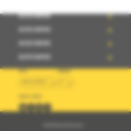
ACCÈS RAPIDE
ACCÈS RAPIDE
ACCÈS RAPIDE
ACCÈS RAPIDE
PAYS
LANGUE
BM ALGÉRIE
fr
SUIVEZ-NOUS
© 2024 Bergerat-Monnoyeur