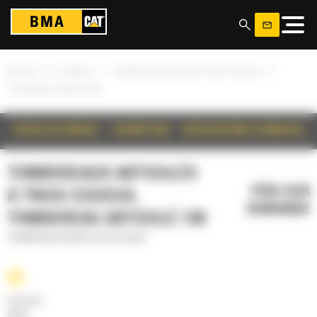
Panneau de gestion des cookies
»
»
»
Accueil
Produits
Tombereaux articulés à trois essieux
Tombereau articulé 730
DÉTAILS DU PRODUIT
DESCRIPTION
SPÉCIFICATIONS TECHNIQUES
TOMBEREAUX ARTICULÉS
PRIX SUR
À TROIS ESSIEUX,
DEMANDE
TOMBEREAU ARTICULÉ 730
Tombereaux articulés à trois essieux
Cylindrée
12.5 l