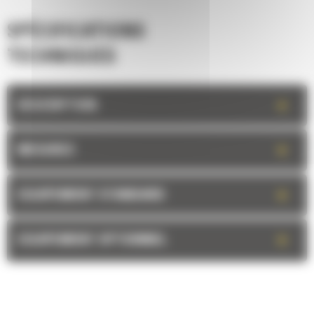
SPÉCIFICATIONS
TECHNIQUES
+
DESCRIPTION
+
MESURES
+
EQUIPEMENT STANDARD
+
EQUIPEMENT OPTIONNEL