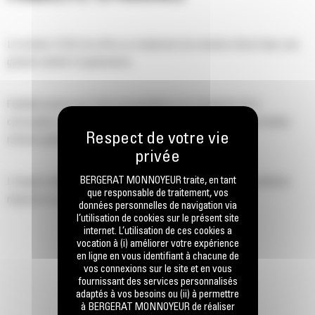
Le moteur C13A Cat offre un rendement de machine élevé dans une
grande variété d'applications.
Fiabilité accrue via l'intercompatibilité et la simplicité de la
conception, avec une durée de vie prolongée jusqu'à la prochaine
révision générale.
BERGERAT MONNOYEUR traite, en tant
L'impact réduit des systèmes d'émissions permet une excellente
que responsable de traitement, vos
réponse et une puissance importante.
données personnelles de navigation via
l’utilisation de cookies sur le présent site
internet. L’utilisation de ces cookies a
Le ralentisseur à frein de compression du moteur améliore la
vocation à (i) améliorer votre expérience
en ligne en vous identifiant à chacune de
réactivité et augmente la puissance de ralentissement pour une
vos connexions sur le site et en vous
descente contrôlée des pentes.
fournissant des services personnalisés
adaptés à vos besoins ou (ii) à permettre
à BERGERAT MONNOYEUR de réaliser