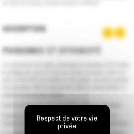
de confort du conducteur, de facilité d'entretien et d'efficacité.
DESCRIPTION
PUISSANCE ET EFFICACITÉ
Le convertisseur de couple à embrayage de modulation (ICTC) réduit
le patinage des roues et l'usure des pointes en dosant l'effort à la
jante de 100 à 20% via la pédale de frein gauche. Une fois la position
correspondant à 20% de réduction de l'effort à la jante atteinte, la
pédale sert de nouveau à freiner.
Limite le patinage des roues sans réduire l'efficacité hydraulique.
Améliore le rendement énergétique grâce au convertisseur de
couple à embrayage verrouillable permettant un entraînement direct.