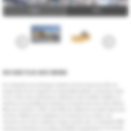
Image
Video
EN FAIRE PLUS AVEC MOINS
Les compacteurs pour décharges sanitaires Cat sont conçus pour offrir une
longue durée de vie et garantir une disponibilité optimale, sur plusieurs cycles
de vie. Grâce à leurs performances optimisées et leur entretien simplifié, nos
machines vous permettent de manœuvrer de manière plus sûre et plus efficace.
Mise sur le marché en 1993, la série 836 est la référence du secteur depuis plus
de 20 ans. Motivés par la satisfaction et la réussite de nos clients, nous
cherchons sans cesse à améliorer chaque nouvelle série. Le Compacteur 836K
continue de répondre à nos critères de fiabilité, de performances, de sécurité,