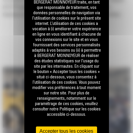
Le système de commande de direction et de transmission intégrée
BERGERAT MONNOYEUR traite, en tant
(STIC™) améliore le confort de l'utilisateur en intégrant les
que responsable de traitement, vos
données personnelles de navigation via
fonctions de direction et de transmission dans un seul contrôleur.
l’utilisation de cookies sur le présent site
Inclut des rapports contrôlables du bout des doigts.
internet. L’utilisation de ces cookies a
vocation à (i) améliorer votre expérience
Des commandes à moindre effort intégrées offrent des cycles plus
en ligne en vous identifiant à chacune de
vos connexions sur le site et en vous
rapides et permettent de réduire la fatigue du conducteur.
fournissant des services personnalisés
Le circuit de direction 836K offre un contrôle précis de la machine
adaptés à vos besoins ou (ii) à permettre
à BERGERAT MONNOYEUR de réaliser
grâce au circuit de direction à détection de charge hydraulique.
des études statistiques sur l’usage du
site par les internautes. En cliquant sur
Fournit une efficacité accrue grâce aux pompes à pistons à cylindrée
le bouton « Accepter tous les cookies »
variable.
situé ci-dessous, vous consentez à
l’utilisation de ces cookies. Vous pouvez
Assure un positionnement précis pour faciliter le fonctionnement
modifier vos préférences à tout moment
sur notre site. Pour plus de
dans les espaces confinés grâce à l'angle de braquage avec
renseignements, notamment sur le
articulation de 43degrés de chaque côté
paramétrage de ces cookies, veuillez
consulter notre Politique sur les cookies
Les commandes électrohydrauliques augmentent la productivité du
accessible ci-dessous.
conducteur grâce à la réactivité accrue des équipements. Travaillez
confortablement grâce aux commandes souples et faciles à utiliser.
Accepter tous les cookies