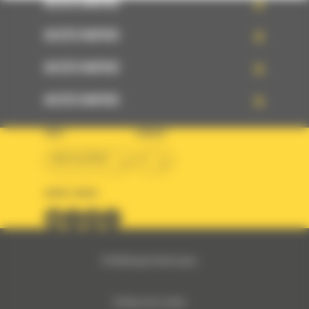
ACCÈS RAPIDE
ACCÈS RAPIDE
ACCÈS RAPIDE
ACCÈS RAPIDE
PAYS
LANGUE
BM ALGÉRIE
fr
SUIVEZ-NOUS
© 2024 Bergerat-Monnoyeur
Politique des cookies