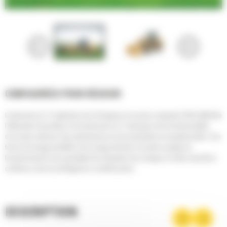
CONFIGURÉES POUR RÉUSSIR
La timonerie en Z optimisée de la Chargeuse sur pneus compacte 914K Cat® allie
l'efficacité d'excavation d'une timonerie en Z classique et les fonctionnalités
d'un porte-outil pour des performances et une polyvalence exceptionnelles. Ses
forces de levage parallèle et de cavage élevées sur toute sa plage de
fonctionnement vous permettent de manipuler des charges en toute sécurité et
confiance, tout en privilégiant un contrôle précis.
DESCRIPTION