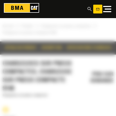
Panneau de gestion des cookies
»
»
»
Accueil
Produits
Chargeuses sur pneus compactes
Chargeuse sur pneus compacte 914K
DÉTAILS DU PRODUIT
DESCRIPTION
SPÉCIFICATIONS TECHNIQUES
CHARGEUSES SUR PNEUS
COMPACTES, CHARGEUSE
PRIX SUR
SUR PNEUS COMPACTE
DEMANDE
914K
Chargeuses sur pneus compactes