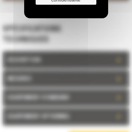
SPÉCIFICATIONS
TECHNIQUES
+
DESCRIPTION
+
MESURES
+
EQUIPEMENT STANDARD
+
EQUIPEMENT OPTIONNEL