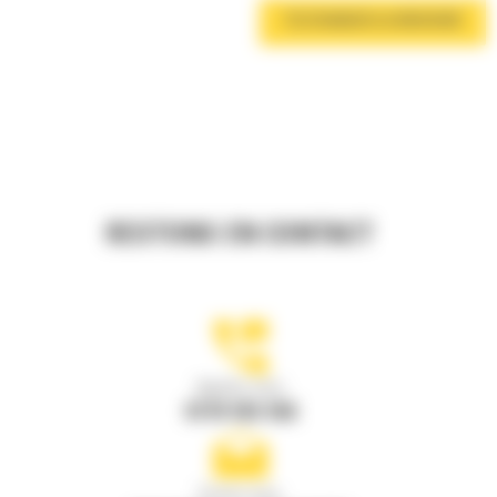
TÉLÉCHARGER LA BROCHURE
RESTONS EN CONTACT
Appelez-nous
0770 555 556
Écrivez-nous