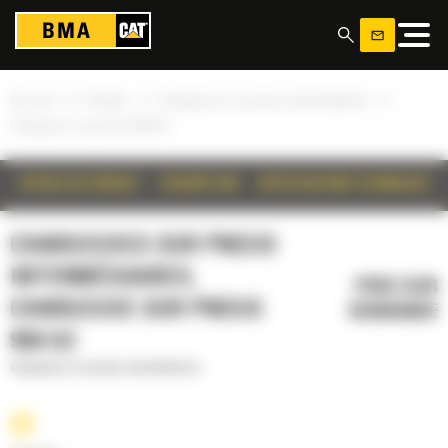
Panneau de gestion des cookies
»
»
»
Accueil
Produits
Chargeuses sur pneus intermédiaires
Chargeuse sur pneus 950 GC
DÉTAILS DU PRODUIT
DESCRIPTION
SPÉCIFICATIONS TECHNIQUES
CHARGEUSES SUR PNEUS
INTERMÉDIAIRES,
PRIX SUR
CHARGEUSE SUR PNEUS
DEMANDE
950 GC
Chargeuses sur pneus intermédiaires