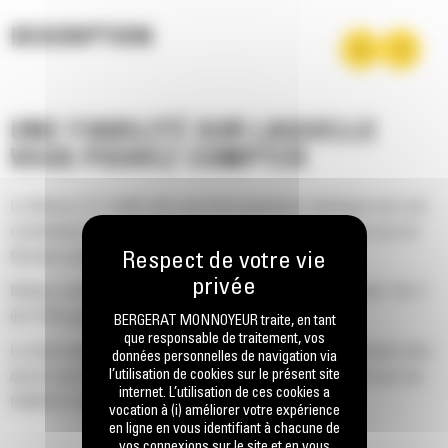
DESCRIPTION
UNE FIABILITÉ SUR LAQUELLE
VOUS POUVEZ COMPTER
Le Moteur C7.1 Cat® offre une forte puissance volumique avec une
combinaison de circuits électroniques, de carburant et d'air qui ont
fait leurs preuves.
Moteur conforme aux normes sur les émissions équivalentes Tier 3
de l'EPA pour les États-Unis.
BERGERAT MONNOYEUR traite, en tant
que responsable de traitement, vos
Le choix minutieux et la conception rigoureuse des composants ainsi
données personnelles de navigation via
l’utilisation de cookies sur le présent site
que les processus de validation des machines se traduisent par une
internet. L’utilisation de ces cookies a
fiabilité et une disponibilité excellentes.
vocation à (i) améliorer votre expérience
en ligne en vous identifiant à chacune de
vos connexions sur le site et en vous