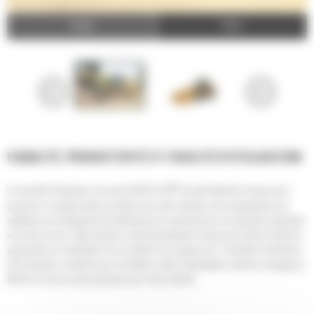
Image
Video
FIABILITÉ, PRODUCTIVITÉ ET FACILITÉ D'UTILISATION
®
La nouvelle Chargeuse sur pneus 950 GC Cat
est spécialement conçue pour
prendre en charge toutes les tâches de votre chantier, de la manutention de
matériaux au chargement de tombereaux en passant par la construction générale
et la mise en tas. Cette machine a été spécialement conçue pour être la machine
appropriée à la réalisation de vos tâches de chaque jour. L'excellent rendement
de la machine, combiné avec de faibles coûts d'exploitation, fait de la chargeuse
950 GC le choix le plus judicieux pour votre activité.