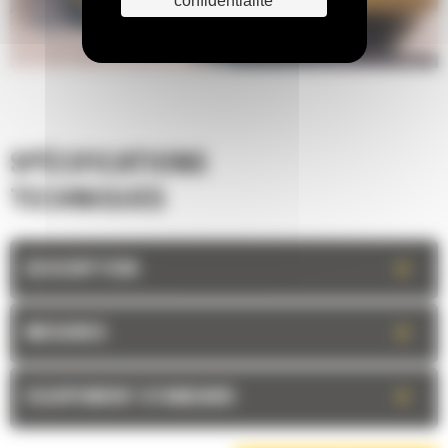
confidentialité
SPÉCIFICATIONS
TECHNIQUES
+
DESCRIPTION
+
MESURES
+
EQUIPEMENT STANDARD