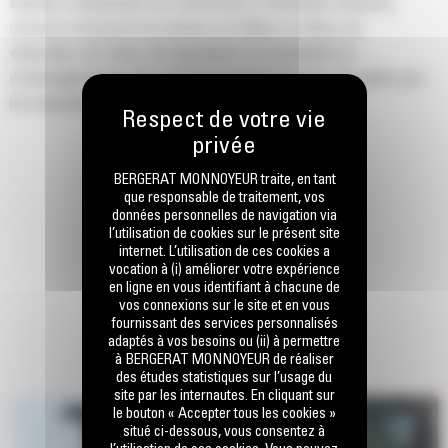
étendue d'applications de construction et démolition mineures,
comme le brisement de trottoirs et d'allées en béton, de
chaussées, de routes, de maçonnerie, de préparation et
d'aménagement de site, ainsi que la destruction des sols gelés pour
les réparations d'infrastructure réseau.
BERGERAT MONNOYEUR traite, en tant
que responsable de traitement, vos
données personnelles de navigation via
l’utilisation de cookies sur le présent site
internet. L’utilisation de ces cookies a
vocation à (i) améliorer votre expérience
en ligne en vous identifiant à chacune de
vos connexions sur le site et en vous
fournissant des services personnalisés
adaptés à vos besoins ou (ii) à permettre
à BERGERAT MONNOYEUR de réaliser
des études statistiques sur l’usage du
site par les internautes. En cliquant sur
le bouton « Accepter tous les cookies »
situé ci-dessous, vous consentez à