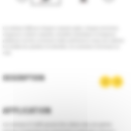
Les marteaux Cat® pour chargeurs compacts rigides, chargeurs tout-terrain,
chargeuses à chaînes compactes, minipelles hydrauliques et chargeuses-
pelleteuses sont des concasseurs hautes performances conçus pour optimiser
les résultats des opérations de démolition, de construction et de travaux sur
route.
DESCRIPTION
APPLICATION
Les marteaux B Cat® peuvent être utilisés dans une gamme