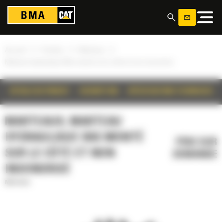
Panneau de gestion des cookies
»
»
»
Accueil
Produits
Marteaux
Marteau hydraulique B6s monté sur le côté et non insonorisé
DÉTAILS DU PRODUIT
DESCRIPTION
SPÉCIFICATIONS TECHNIQUES
MARTEAUX, MARTEAU
HYDRAULIQUE B6S MONTÉ
PRIX SUR
SUR LE CÔTÉ ET NON
DEMANDE
INSONORISÉ
Marteaux