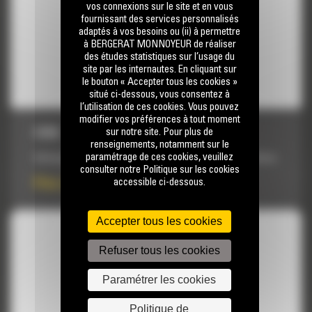
vos connexions sur le site et en vous
fournissant des services personnalisés
adaptés à vos besoins ou (ii) à permettre
à BERGERAT MONNOYEUR de réaliser
des études statistiques sur l’usage du
site par les internautes. En cliquant sur
le bouton « Accepter tous les cookies »
situé ci-dessous, vous consentez à
l’utilisation de ces cookies. Vous pouvez
modifier vos préférences à tout moment
H35S
sur notre site. Pour plus de
renseignements, notamment sur le
paramétrage de ces cookies, veuillez
Utilisé pour les applications de construction et de démolition.
consulter notre Politique sur les cookies
Prix sur demande
accessible ci-dessous.
Accepter tous les cookies
Refuser tous les cookies
Paramétrer les cookies
Politique de