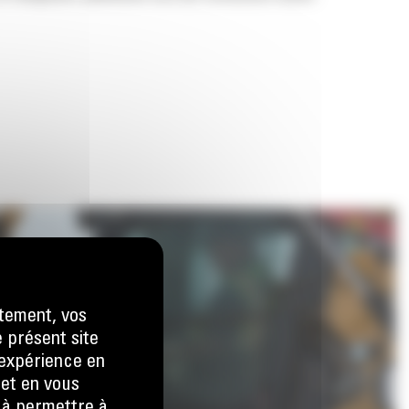
tement, vos
e présent site
e expérience en
 et en vous
) à permettre à