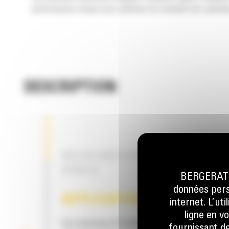
performances conçus pour optimiser les résultats des opération
DESCRIPTION
INCLUS AVEC CHAQUE MARTEAU DE
SÉRIE B
BERGERAT M
données perso
APPLICATION
internet. L’ut
ligne en v
Les marteaux B Cat® peuvent être utilisés d
fournissant de