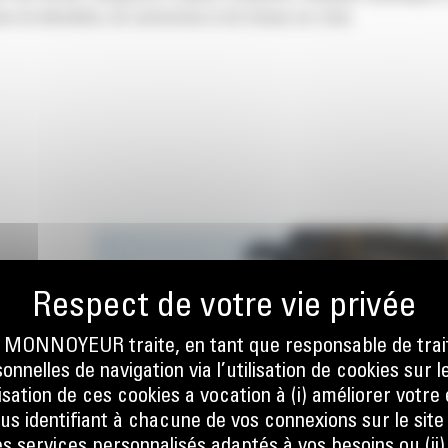
s de démolition, de construction et de travaux sur route.
 LA
ONNOYEUR traite, en tant que responsable de trai
nnelles de navigation via l’utilisation de cookies sur l
ilisation de ces cookies a vocation à (i) améliorer votr
ous identifiant à chacune de vos connexions sur le site
ans une
s services personnalisés adaptés à vos besoins ou (ii