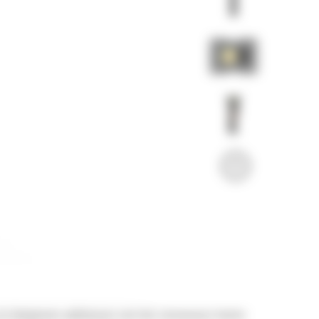
 et chargeuses-pelleteuses sont des concasseurs hautes