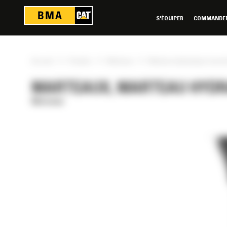
Panneau de gestion des cookies
S'ÉQUIPER
COMMANDER 
»
»
»
Accueil
Produits
Marteaux
Marteau hydraulique insono
MARTEAUX, MARTEAU HYDRA
Marteaux