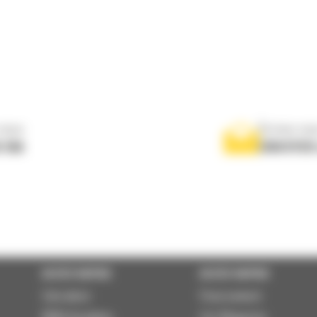
nous
Écrivez-no
 556
ENVOYER
ACCÈS RAPIDE
ACCÈS RAPIDE
Calculator
Financement