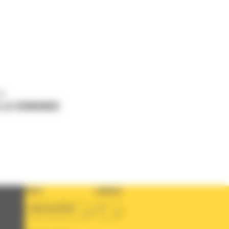
us
 LA DEMANDE
PAYS
LANGUE
BM ALGÉRIE
fr