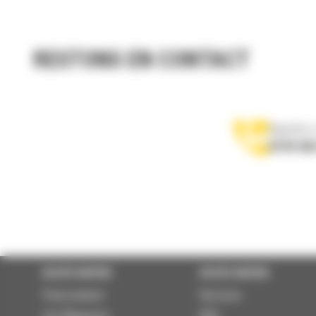
RESTONS EN CONTACT
Appelez-
0770 555
ACCÈS RAPIDE
ACCÈS RAPIDE
Financement
Services