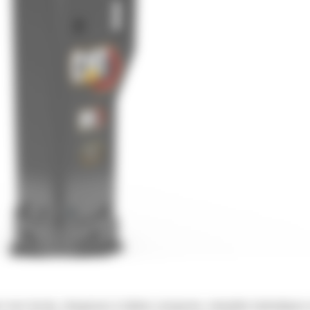
 tout-terrain, chargeuses à chaînes compactes, minipelles hydrauliques