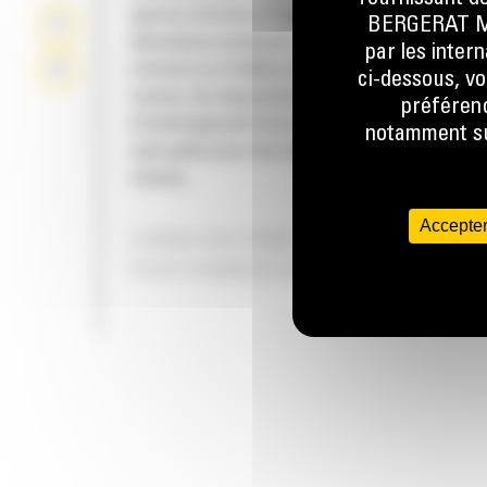
gamme étendue d'applications de constructi
BERGERAT MON
démolition mineures, comme le brisement de
par les inter
trottoirs et d'allées en béton, de chaussées,
ci-dessous, vo
routes, de maçonnerie, de préparation et
préférenc
d'aménagement de site, ainsi que la destruct
notamment sur
sols gelés pour les réparations d'infrastruct
réseau.
Accepter
CANALISATIONS HYDRAULIQUES
POSITIONNÉES DE FAÇON ERGONO