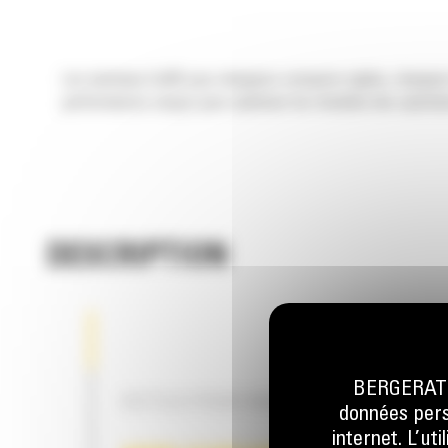
Les marteaux Cat® pour chargeurs compacts rigides, chargeurs
performances conçus pour optimiser les résultats des opération
DESCRIPTION
BERGERAT M
OUTILS POUR MARTEAUX
données perso
internet. L’ut