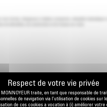
 tout-terrain, chargeuses à chaînes compactes, minipelles hydrauliques
s de démolition, de construction et de travaux sur route.
ONNOYEUR traite, en tant que responsable de trai
nnelles de navigation via l’utilisation de cookies sur l
ilisation de ces cookies a vocation à (i) améliorer votr