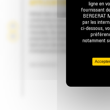
APPLICATION
ligne en v
fournissant de
Utilisés dans une gamme étendue d'applicat
BERGERAT MON
construction et démolition mineures, comme 
par les inter
brisement de trottoirs et d'allées en béton, d
ci-dessous, vo
chaussées, de routes, de maçonnerie, de
préférenc
préparation et d'aménagement de site, ainsi 
notamment sur
destruction des sols gelés pour les réparatio
d'infrastructure réseau.
Accepter
INSONORISÉ