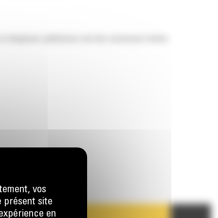
 et chargeuses-pelleteuses sont des concasseurs hautes
tement, vos
e présent site
e expérience en