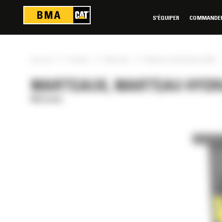
Panneau de gestion des cookies
S'ÉQUIPER
COMMANDER 
»
»
»
Accueil
Produits
Marteaux
Marteau hydraulique H65s
MARTEAUX, MARTEAU HYDR
Marteaux