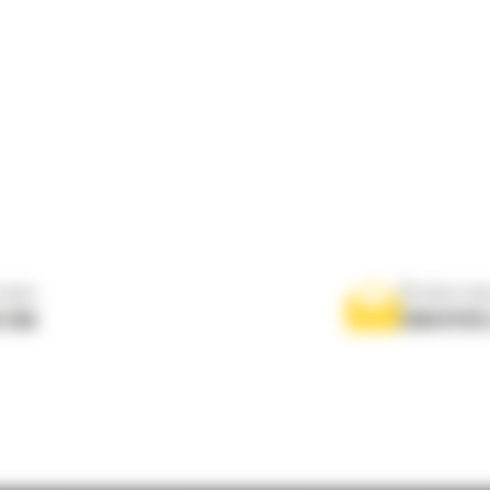
nous
Écrivez-no
 556
ENVOYER