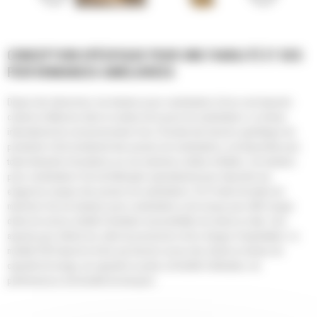
CONCEPTION SPÉCIFIQUE POUR UNE FIABILITÉ ET DES
PERFORMANCES AMÉLIORÉES
Depuis des décennies, les tracteurs pose-canalisations Cat se sont imposés
comme la référence dans le secteur de la pose de canalisations. Le réseau
international de concessionnaires Cat, à l'écoute des besoins spécifiques de
production à fort rendement des poseurs de canalisations, est disponible pour
toute demande d'assistance sur ces machines solides et fiables. Les tracteurs
pose-canalisations Cat sont fabriqués spécialement pour répondre aux
exigences uniques des poseurs de canalisations. Et à l'instar de toutes les
machines Cat, les tracteurs pose-canalisations sont conçus pour offrir longue
durée de service, facilité d'entretien et possibilités de remise en état : trois
aspects pour réduire les coûts de possession et les charges d'exploitation. Le
modèle PL87 répond à la fois aux besoins accrus des clients en termes de
capacité de levage, de capacité en pente, de facilité d'utilisation, de
performances et de facilité de transport.