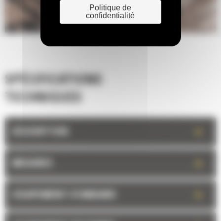
Politique de
confidentialité
SPÉCIFICATIONS
TECHNIQUES
+
DESCRIPTION
+
MESURES
+
EQUIPEMENT STANDARD