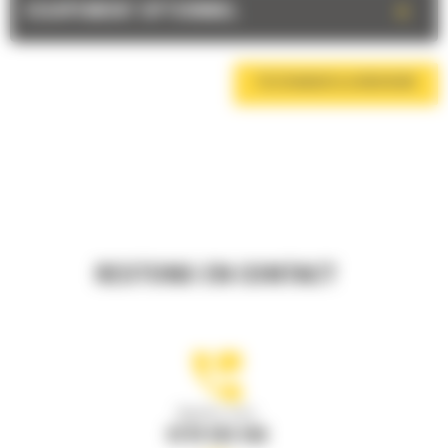
+
EQUIPEMENT OPTIONNEL
TÉLÉCHARGER LA BROCHURE
RESTONS EN CONTACT
Appelez-nous
0770 555 556