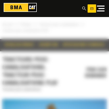
Panneau de gestion des cookies
»
»
»
Accueil
Produits
Tracteurs pose-canalisations
Tracteur pose-canalisations PL87
DÉTAILS DU PRODUIT
DESCRIPTION
SPÉCIFICATIONS TECHNIQUES
TRACTEURS POSE-
CANALISATIONS,
PRIX SUR
TRACTEUR POSE-
DEMANDE
CANALISATIONS PL87
Tracteurs pose-canalisations