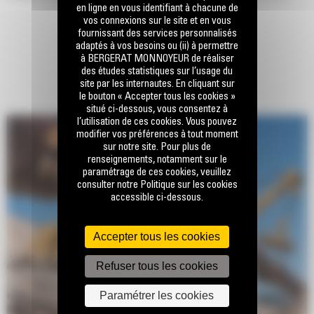
en ligne en vous identifiant à chacune de
L'amélioration du centre de gravité de la machine et le rallongement
vos connexions sur le site et en vous
du châssis porteur ainsi que le nouveau positionnement des roues
fournissant des services personnalisés
adaptés à vos besoins ou (ii) à permettre
folles arrière augmentent la surface de chaîne au sol, améliorant
à BERGERAT MONNOYEUR de réaliser
ainsi les performances en pente.
des études statistiques sur l’usage du
site par les internautes. En cliquant sur
le bouton « Accepter tous les cookies »
situé ci-dessous, vous consentez à
l’utilisation de ces cookies. Vous pouvez
modifier vos préférences à tout moment
sur notre site. Pour plus de
renseignements, notamment sur le
paramétrage de ces cookies, veuillez
consulter notre Politique sur les cookies
accessible ci-dessous.
Accepter tous les cookies
Refuser tous les cookies
Paramétrer les cookies