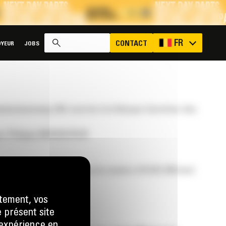
x
FR
CONTACT
YEUR
JOBS
lsesteenweg 340, inscrite à la Banque-Carrefour des
ieur Philippe MONNOYEUR
des Sociétés de Paris sous le numéro 419 632 286 dont
tement, vos
e présent site
e expérience en