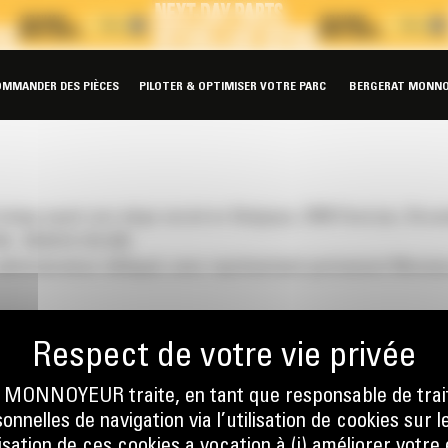
OMMANDER DES PIÈCES
PILOTER & OPTIMISER VOTRE PARC
BERGERAT MONNO
e ayant son siège social en Belgique, 3090 Overijse, Brusse
A : BE0419.725.928
administrateur délégué, avec représentant permanent Mons
 5.332.300 d’Euros, immatriculée au Registre du Commerce et 
ONNOYEUR traite, en tant que responsable de trai
nnelles de navigation via l’utilisation de cookies sur l
ilisation de ces cookies a vocation à (i) améliorer votr