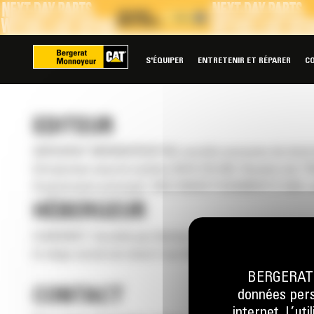
Panneau de gestion des cookies
S'ÉQUIPER
ENTRETENIR ET RÉPARER
C
EDITEUR
BERGERAT MONNOYEUR NV, société anonyme de droit belg
Entreprises sous le numéro 0419.725.928. Numéro de TV
Gestionnaire principal : M12 INVESTISSEMENTS SAS, 
HÉBERGEUR
CLARANET, Société par Actions simplifiée au capital de
le siège social est situé 2 rue Bréguet – 75011 Paris.
BERGERAT M
CONTACT
données perso
internet. L’ut