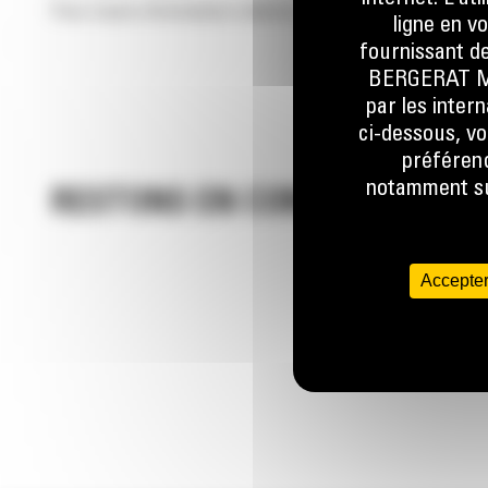
Pour toute information relative au fonctionnement ou à
ligne en v
fournissant de
BERGERAT MON
par les inter
ci-dessous, vo
préférenc
notamment sur
RESTONS EN CONTACT
Accepter
Appelez-
078 157 