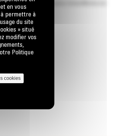
tement marketing et communication (bmbe@bmbe.be)
 et en vous
) à permettre à
usage du site
ookies » situé
ez modifier vos
ignements,
otre Politique
es cookies
us
 LA DEMANDE