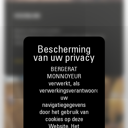
VISIONLINK
Kennis in dienst van prestaties
Maximaliseer de voordelen en onbenutte prestaties van uw
materieel met VisionLink
Lees meer
BERGERAT
MONNOYEUR
verwerkt, als
verwerkingsverantwoordelijke,
uw
navigatiegegevens
door het gebruik van
cookies op deze
Website. Het