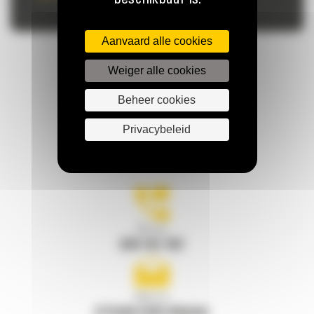
beschikbaar is.
Aanvaard alle cookies
Weiger alle cookies
Beheer cookies
Privacybeleid
HOUD CONTACT
Bel ons
078 157 767
Mail ons
STUUR EEN VRAAG