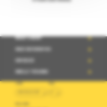
WHAT’S NEW?
ONZE REFERENTIES
UW KEUZE
SNELLE TOEGANG
LAND
TAAL
BM BELGIUM
nl
VOLG ONS