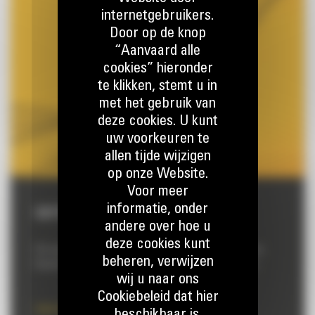
internetgebruikers.
Door op de knop
“Aanvaard alle
cookies” hieronder
te klikken, stemt u in
met het gebruik van
deze cookies. U kunt
uw voorkeuren te
allen tijde wijzigen
op onze Website.
Voor meer
informatie, onder
CAT® CENTRAL-APP
andere over hoe u
deze cookies kunt
Dé essentiële toepassing voor het bestellen van onderdelen.
beheren, verwijzen
Bestel Cat®-onderdelen waar en wanneer u ze nodig hebt.
wij u naar ons
Cookiebeleid dat hier
Lees meer