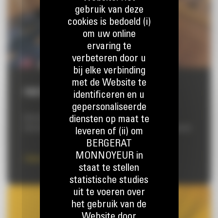
gebruik van deze
cookies is bedoeld (i)
om uw online
ervaring te
verbeteren door u
bij elke verbinding
met de Website te
PARTS.CAT.COM
identificeren en u
gepersonaliseerde
diensten op maat te
Al uw Cat®-onderdelen binnen handbereik
Doe de aankopen voor uw machine zelfstandig, via Parts.cat.com
leveren of (ii) om
BERGERAT
MONNOYEUR in
Online bestellen
staat te stellen
statistische studies
uit te voeren over
het gebruik van de
Website door