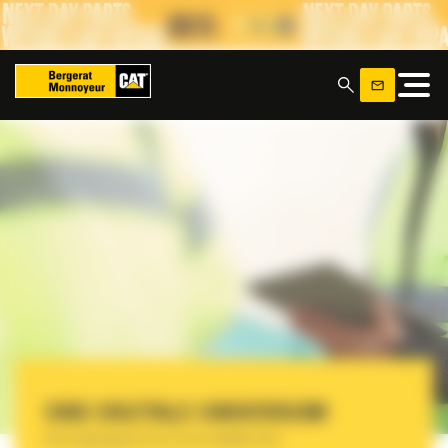
Cookies beheer paneel
x
ONS DIGITALE UNIVERSUM
Eén toegangspunt voor al onze digitale tools