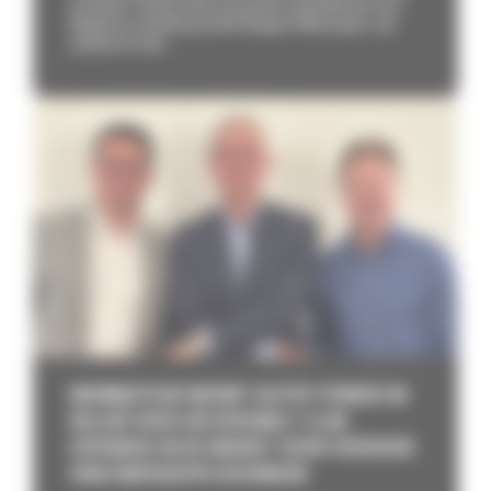
verreikers. Dankzij deze exclusieve overeenkomst voor
België en Luxemburg breidt Bergerat Monnoyeur zijn
aanbod uit met...
MONNOYEUR NEEMT DUTRY POWER IN
BELGIË OVER EN VERSNELT ZIJN
EXPANSIE IN DE MARKT VOOR VERHUUR
VAN ENERGIEOPLOSSINGEN