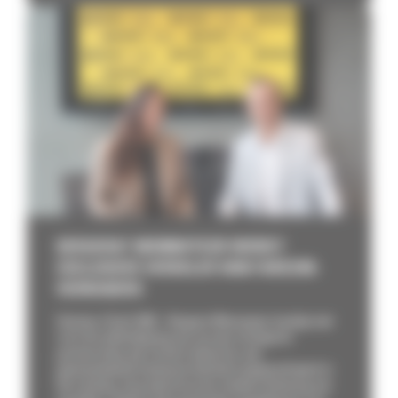
BERGERAT MONNOYEUR WORDT
EXCLUSIEVE VERDELER VAN FARESIN-
VERREIKERS
Overijse, 23 juli 2026 – Bergerat Monnoyeur kondigt met
trots de ondertekening aan van een strategisch
partnerschap met Faresin Industries, een
gerenommeerde Italiaanse fabrikant gespecialiseerd in
het ontwerp, de productie en de commercialisering van