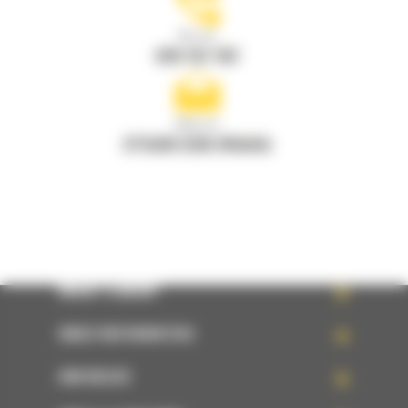
Bel ons
078 157 767
Mail ons
STUUR EEN VRAAG
WHAT’S NEW?
ONZE REFERENTIES
UW KEUZE