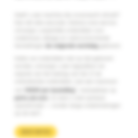
Heeft u een machine die onverwacht stilvalt?
Dan telt elke seconde. Dankzij onze service
ontvangt u essentiële onderdelen voor
onderhoud, slijtage en veelvoorkomende
herstellingen
de volgende werkdag
geleverd.
Indien uw onderdelen niet op tijd geleverd
worden, ontvangt u een tegoedbon ter
waarde van het bedrag van het of de
ontbrekende onderdelen, met een maximum
*
van
1000€ per bestelling
, inwisselbaar op
parts.cat.com
. Zo bent u snel opnieuw
operationeel — zonder lange onderbrekingen
op de werf.
MEER WETEN