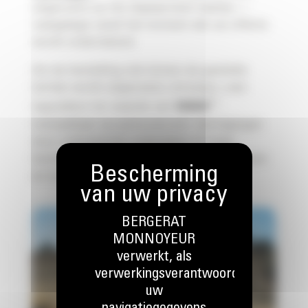
uitgevoerd op het afgesproken tijdstip —
vastgelegd vanaf het moment dat uw offerte
wordt ondertekend.
Als de herstelling niet binnen de gestelde
termijn wordt uitgevoerd, ontvangt u een
**
tegoedbon ter waarde van
1000€
,
inwisselbaar op parts.cat.com. Vertragingen
door ontbrekende onderdelen of trage
herstellingen kunnen projecten doen uitlopen
en kosten verhogen.
BERGERAT
MONNOYEUR
verwerkt, als
verwerkingsverantwoordelijke,
uw