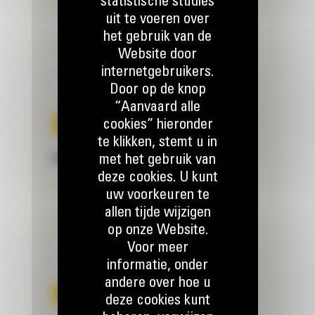
statistische studies
Ondersteuning voor onderhoud en
uit te voeren over
herstellingen
het gebruik van de
Betrouwbare service in heel België en in
Website door
Luxemburg
internetgebruikers.
Door op de knop
“Aanvaard alle
cookies” hieronder
te klikken, stemt u in
met het gebruik van
SNELLE SERVICE
deze cookies. U kunt
Levering volgende werkdag*
uw voorkeuren te
Herstellingen binnen 2 werkdagen**
allen tijde wijzigen
op onze Website.
Efficiënte interventies door experts
Voor meer
informatie, onder
andere over hoe u
deze cookies kunt