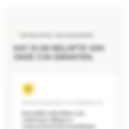
UW PRESTATIES, ONS ENGAGEMENT
DAT IS DE BELOFTE VAN
ONZE CVA-DIENSTEN.
BESCHIKBAARHEID VAN ONDERDELEN
Essentiële onderdelen voor
onderhoud, slijtage en
veelvoorkomende herstellingen.