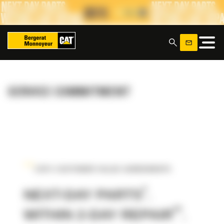
Cookies beheer paneel
x
SERVICE COMMITMENT
CAT® CUSTOMER VALUE AGREEMENTS
*
NEXT-DAY PARTS
.
**
WITHIN 2-DAY REPAIR
.