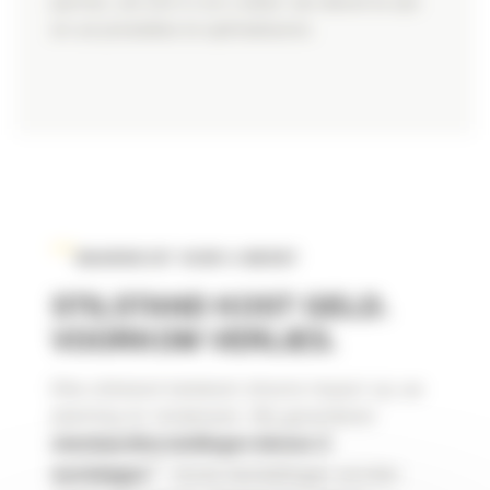
partner, zet zich in om u beter van dienst te zijn
en uw prestaties te optimaliseren.
WAAROM DIT VOOR U WERKT
STILSTAND KOST GELD.
VOORKOM VERLIES.
Elke stilstand betekent directe impact op uw
planning en rendement. Wij garanderen
standaardherstellingen binnen 2
**
werkdagen
. Grote herstellingen worden