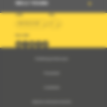
SNELLE TOEGANG
LAND
TAAL
BM BELGIUM
nl
VOLG ONS
© 2024 Bergerat-Monnoyeur
Privacybeleid
Cookiebeleid
Algemene verkoopsvoorwaarden