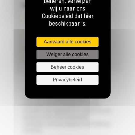
beheren, verwijzen
GARANTIE & ZEKERHEID
wij u naar ons
Cookiebeleid dat hier
Compensatie tot €1000 bij niet-naleving*,
beschikbaar is.
**
Termijn start vanaf ondertekening van de
offerte
Aanvaard alle cookies
Transparante afspraken
Weiger alle cookies
Maximale uptime voor uw machines
Beheer cookies
Privacybeleid
*
Geldt voor de levering van essentiële
onderdelen de volgende werkdag. Indien
onderdelen niet op tijd geleverd worden,
ontvangt u een tegoedbon ter waarde van het
bedrag van het of de ontbrekende
onderdelen, met een maximum van €1.000 per
bestelling.