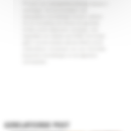
**
Geldt voor standaardherstellingen binnen 2
werkdagen. De doorlooptijden voor
belangrijkere herstellingen kunnen variëren.
Als de herstelling niet binnen de gestelde
termijn wordt uitgevoerd, ontvangt u een
tegoedbon ter waarde van €1000. De termijn
gaat in op het moment dat de offerte wordt
ondertekend. Contacteer ons voor informatie
bij grotere herstellingen en de algemene
voorwaarden.
GERELATEERDE POST