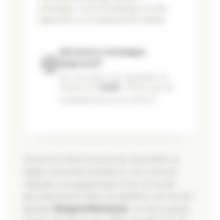
werkdagen. Grote herstellingen worden
uitgevoerd op het afgesproken tijdstip.
Niet binnen 2 werkdagen
uitgevoerd?
Dan ontvangt u een tegoedbon ter
waarde van
€1000
. Termijn start bij
**
ondertekening van de offerte
.
Dankzij de snelle levering van onderdelen en
tijdige interventies profiteert u van concrete
afspraken, die gegarandeerd zijn en worden
gecompenseerd indien de deadlines niet worden
gehaald.
Bergerat Monnoyeur
, uw betrouwbare