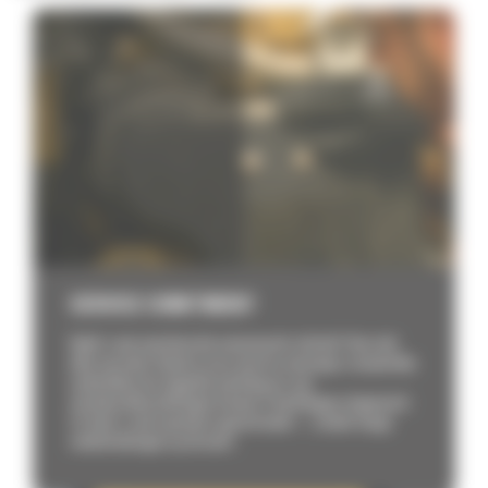
SERVICE COMITMENT
Heeft u een machine die onverwacht stilvalt? Dan telt
elke seconde. Dankzij onze service ontvangt u essentiële
onderdelen de volgende werkdag en zijn
standaardherstellingen binnen 2 werkdagen uitgevoerd.
Zo bent u snel opnieuw operationeel — zonder lange
onderbrekingen op de werf.​