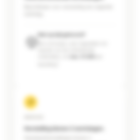
Beschikbaar voor verzending de volgende
werkdag.
Niet op tijd geleverd?
Dan ontvangt u een tegoedbon ter
waarde van de ontbrekende
onderdelen, tot
max. €1.000
per
*
bestelling
.
SERVICE
Herstelling binnen 2 werkdagen.
Standaardherstellingen binnen 2