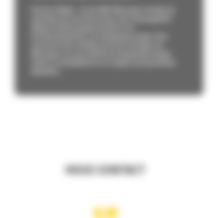
Overijse, België – 21 mei 2026 Monnoyeur kondigt de
overname aan van Dutry Power, een toonaangevend
Belgisch bedrijf gespecialiseerd in de
kortetermijnverhuur van energieoplossingen. Deze
transactie sluit volledig aan bij de strategie van
Monnoyeur om zijn aanbod van energieoplossingen
verder te ontwikkelen en in te spelen op de groeiende
behoeften...
HOUD CONTACT