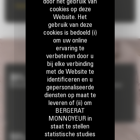
door het gebruik van
Grote wielladers
cookies op deze
Website. Het
gebruik van deze
cookies is bedoeld (i)
om uw online
ervaring te
verbeteren door u
bij elke verbinding
met de Website te
35%
30%
identificeren en u
Verbeterde energie-efficiëntie
Verhoogde productiviteit
gepersonaliseerde
diensten op maat te
leveren of (ii) om
BERGERAT
MONNOYEUR in
staat te stellen
statistische studies
15%