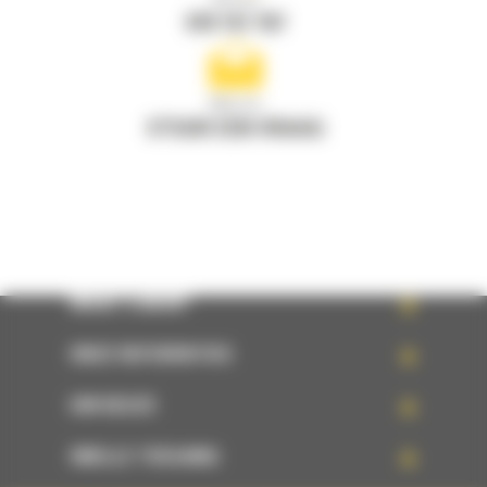
Bel ons
078 157 767
Mail ons
STUUR EEN VRAAG
WHAT’S NEW?
ONZE REFERENTIES
UW KEUZE
SNELLE TOEGANG