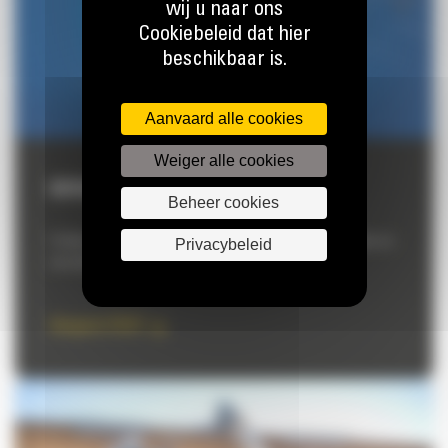
wij u naar ons
Cookiebeleid dat hier
beschikbaar is.
Aanvaard alle cookies
Weiger alle cookies
BERGERAT RENT
Beheer cookies
Privacybeleid
Profiteer van een huuroplossing aangepast aan uw behoeften en
uw activiteit
Bergerat RENT