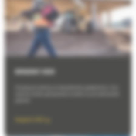
BERGERAT USED
Overweeg de aankoop van tweedehandse graafmachines. Onze
machines worden geïnspecteerd voordat ze op de markt worden
gebracht.
Bergerat USED