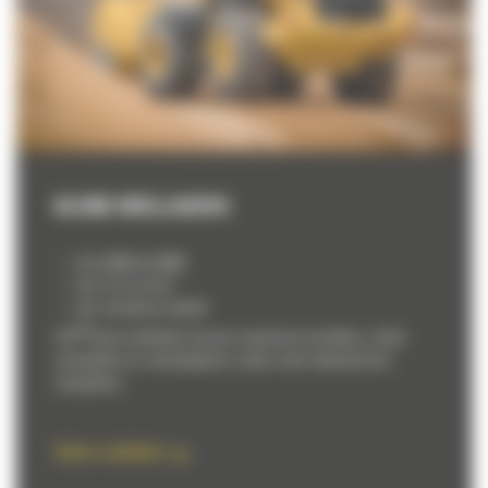
KLEINE WIELLADERS
Van 926M tot 938M
Van 13T tot 16,4T
Van 125 kW tot 140 kW
®
CAT
kleine wielladers leveren superieure prestaties, snelle
cyclustijden en veelzijdigheid, zodat u meer materiaal kunt
verplaatsen.
Kleine wielladers