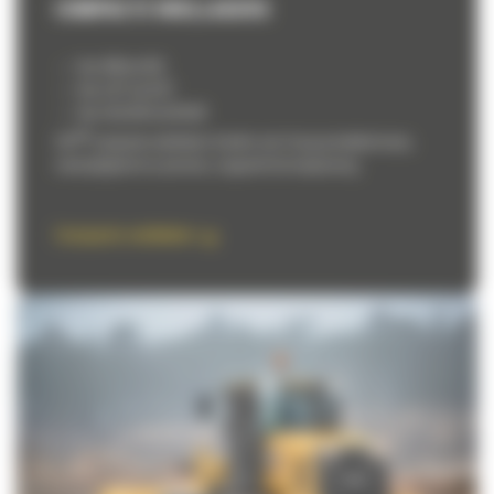
COMPACTE WIELLADERS
Van 906 tot 920
Van 5,6T tot 9,8T
Van 54,6 kW tot 90 kW
®
CAT
compacte wielladers bieden een hoog prestatieniveau,
veelzijdigheid en precisie, ongeacht de toepassing.
Compacte wielladers