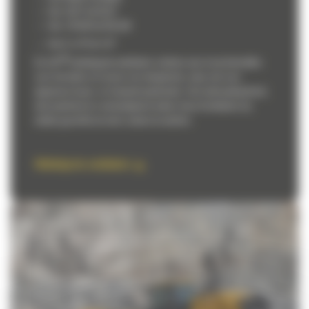
Van 18,9T tot 35,6T
Van 179 kW tot 325 kW
3
3
Van 3,1 m
tot 7 m
®
De CAT
middelgrote wielladers voldoen aan al uw behoeften
voor het laden en lossen van dumptrucks, maar ook voor
algemene bouw- en heiwerkzaamheden. Hun betrouwbaarheid,
duurzaamheid en veelzijdigheid maken deze frontladers bij
uitstek geschikt om met u samen te werken.
Middelgrote wielladers