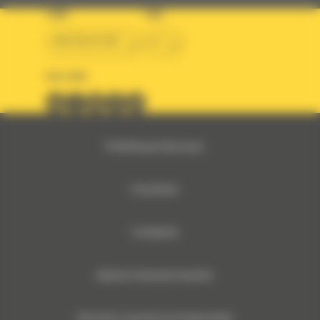
LAND
TAAL
BM BELGIUM
nl
VOLG ONS
© 2024 Bergerat-Monnoyeur
Privacybeleid
Cookiebeleid
Algemene verkoopsvoorwaarden
Monnoyeur Corporate Social Responsibility