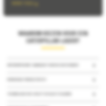
WORK TOOLS
WAAROM KIEZEN VOOR EEN
CATERPILLAR-LADER?
+
ONTWORPEN MET AANDACHT VOOR DE BESTUURDER
+
VERHOOGDE PRODUCTIVITEIT
+
TECHNOLOGIE DIE U HELPT DE KLUS TE KLAREN