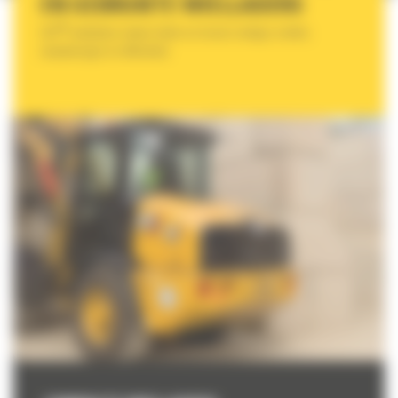
EN GEBRUIKTE WIELLADERS
®
CAT
-wielladers maken laden en lossen veiliger, sneller,
nauwkeuriger en efficiënter.