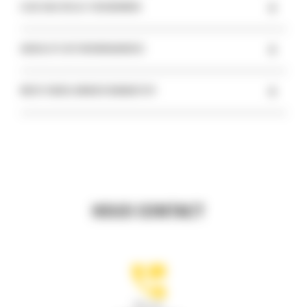
+
ELKE DAG VEILIG THUISKOMEN
+
ABSOLUTE BETROUWBAARHEID
+
MEER TAKEN, MINDER BRANDSTOF
HOUD CONTACT