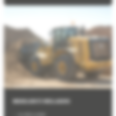
MIDDELGROTE WIELLADERS
Van 950GC tot 982XE