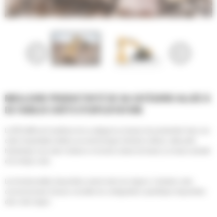
MEILLEURE PRODUCTIVITÉ DE SA CATÉGORIE ALLIÉE À
DE FAIBLES COÛTS D'EXPLOITATION
La 350 Cat® est la meilleure de sa catégorie en termes de productivité. Avec ses
coûts d'exploitation faibles et sa technologie Cat facile à utiliser, cette pelle
hydraulique vous aide à réaliser un énorme volume de travail, au niveau souhaité
et en temps voulu.
Les fonctionnalités disponibles varient selon les régions. Contactez votre
concessionnaire Cat pour connaître les configurations spécifiques disponibles
dans votre région.