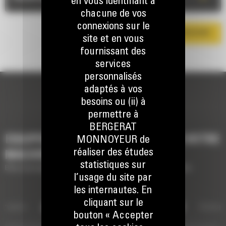
en vous identifiant à
chacune de vos
connexions sur le
TÉLÉCHARGER LA BROCHURE
site et en vous
fournissant des
services
personnalisés
adaptés à vos
besoins ou (ii) à
permettre à
BERGERAT
EQUIPEMENTS POUR COMPLÉTER VOTRE
MONNOYEUR de
réaliser des études
MACHINE
statistiques sur
Brève description des équipements pour compléter votre machine
l’usage du site par
les internautes. En
cliquant sur le
ervoirs
ATTACHES DE LA SÉRIE CW
Attaches de la séri
Extra-
bouton « Accepter