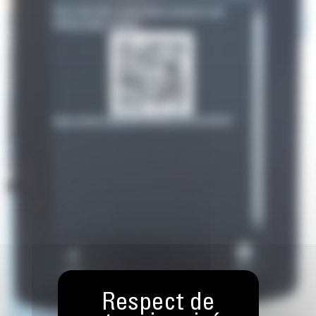
Associé à un abonnement VisionLink Productivity, ces informations
et les autres informations de Conseil au conducteur peuvent être
visualisées depuis n'importe où.
Le système intégré de gestion de l'état des véhicules équipé de
série alerte les conducteurs, en leur indiquant des instructions
d'entretien ainsi que les pièces nécessaires, de manière à éviter des
temps d'arrêt inutiles.
Cat Detect en option - La détection des personnes aide le
conducteur et lui indique des instructions d'entretien ainsi que les
pièces nécessaires, de manière à optimiser la disponibilité.
Améliorez la visibilité afin de simplifier et de sécuriser les travaux
d'entretien avec un éclairage d'inspection en option.