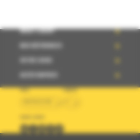
WHAT’S NEW?
NOS RÉFÉRENCES
VOTRE CHOIX
ACCÈS RAPIDES
PAYS
LANGUE
BM BELGIUM
fr
SUIVEZ-NOUS