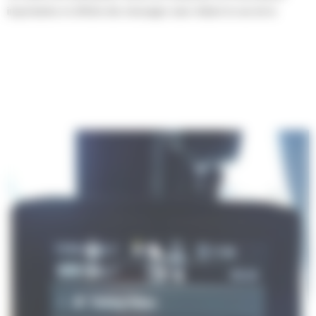
importantes et affiche des messages sans réduire la vue de la
caméra.
Des notifications à code couleur permettent de distinguer les
messages critiques des autres messages.
Utilisez le code QR figurant sur le moniteur pour découvrir la
machine et les fonctions technologiques au moyen d'une série
complète de vidéos explicatives.
Encadrement du conducteur
Le Coaching du conducteur est un système installé dans la cabine qui
identifie des opportunités spécifiques permettant au conducteur
d'être plus productif et d'éviter l'usure inutile de la machine.
Lorsqu'il détecte des actions inefficaces ou limitées, le système
alerte le conducteur et lui fournit des informations concernant
l'inefficacité et les mesures à prendre pour l'amélioration.