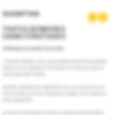
DESCRIPTION
TOUTES DERNIÈRES
CARACTÉRISTIQUES
Améliorations du moniteur de la cabine
L'interface utilisateur sans cesse améliorée permet une navigation
intuitive tout en minimisant l'interruption de l'exécution grâce au
menu tactile facile à utiliser.
Identifiez rapidement les applications avec une vue de liste sous
forme de grille, des noms d'application abrégés et des options de
menu catégorisées.
Un centre de notifications fournit au conducteur les informations