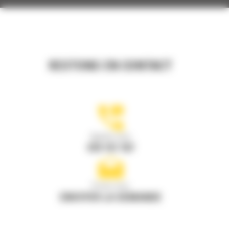
RESTONS EN CONTACT
Appelez-nous
078 157 767
Écrivez-nous
ENVOYER LA DEMANDE