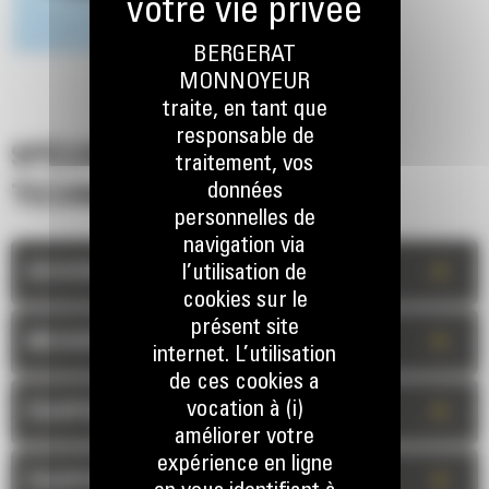
BERGERAT
Les fonctionnalités disponibles varient selon les régions. Pour
MONNOYEUR
plus d'informations sur les offres disponibles dans votre région,
traite, en tant que
veuillez contacter votre concessionnaire Cat local. Numéro de
responsable de
version : 06C
SPÉCIFICATIONS
traitement, vos
données
TECHNIQUES
personnelles de
navigation via
+
l’utilisation de
DESCRIPTION
cookies sur le
présent site
+
MESURES
internet. L’utilisation
de ces cookies a
vocation à (i)
+
ÉQUIPEMENT STANDARD
améliorer votre
expérience en ligne
+
ÉQUIPEMENT OPTIONNEL