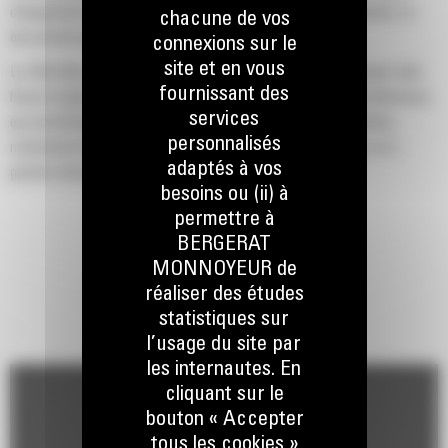
changement de vitesse, avec une sélection du rapport optimal, ce
chacune de vos
qui permet une accélération plus rapide.
connexions sur le
site et en vous
Le 785 offre un TKPH /TMPH (tonne-kilomètre-heure / tonne-mile-
fournissant des
heure) supérieur de 6 % grâce à des pneus de plus grande dimension
services
qui permettent aux mines de profiter de vitesses plus élevées,
personnalisés
notamment dans les applications plates, longues distances et à
adaptés à vos
grande vitesse.
besoins ou (ii) à
Les fonctions d'optimisation de la productivité telles que l'aide au
permettre à
démarrage en côte avec fonction anti-recul, la commande de traction
BERGERAT
optimisée, le contrôle de stabilité dynamique (DSC), le système de
MONNOYEUR de
freinage antiblocage (ABS), la limitation de vitesse et le régulateur
réaliser des études
de vitesse de la machine améliorent la réactivité et la maniabilité de
statistiques sur
la machine tout en optimisant les temps de cycle et en réduisant la
l’usage du site par
fatigue du conducteur.
les internautes. En
cliquant sur le
bouton « Accepter
tous les cookies »