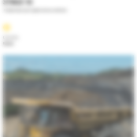
STAGE V)
Tombereaux pour applications minières
Cylindrée
58.56 l