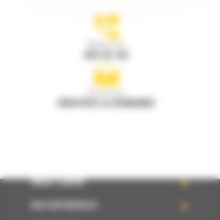
Appelez-nous
078 157 767
Écrivez-nous
ENVOYER LA DEMANDE
WHAT’S NEW?
NOS RÉFÉRENCES