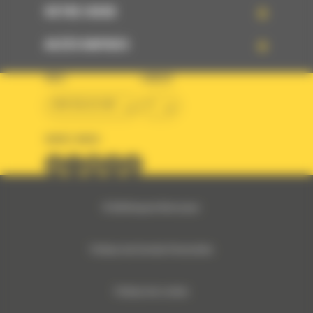
VOTRE CHOIX
ACCÈS RAPIDES
PAYS
LANGUE
BM BELGIUM
fr
SUIVEZ-NOUS
© 2024 Bergerat-Monnoyeur
Politique des Données Personnelles
Politique des cookies