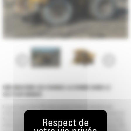
UNE MACHINE QUI CHANGE LA DONNE DANS LE
SECTEUR MINIER
Le grand camion minier 785 a été la première entrée de Caterpillar dans
l'industrie minière il y a plus de trois décennies et a depuis fait ses preuves sur
les sites du monde entier. Et maintenant, c'est le premier à combiner un niveau
d'efficacité révolutionnaire avec une disponibilité physique de pointe pour offrir