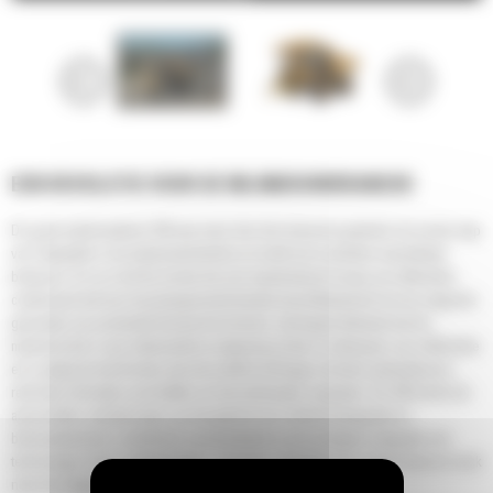
EEN REVOLUTIE VOOR DE MIJNBOUWBRANCHE
De grote mijnbouwtruck 785 was meer dan drie decennia geleden de eerste stap
van Caterpillar in de mijnbouwindustrie en heeft zich sindsdien wereldwijd
bewezen. En nu is het de eerste die een baanbrekend niveau van efficiëntie
combineert met een toonaangevende fysieke beschikbaarheid om de volgende
generatie van productief transport te leveren. het begint allemaal met de
machinist die in een ultramoderne omgeving zit die is ontworpen voor efficiëntie
en is uitgerust met functies die het comfort verhogen, functies automatiseren,
real-time informatie verschaffen en het vertrouwen vergroten. De 785 biedt ook
aanzienlijke verbeteringen op het gebied van onderhoudsgemak en
betrouwbaarheid, verbeterde connectiviteit en eenvoudigere integratie van
technologie. Deze verbeteringen - en meer - brengen een reeds bewezen truck
naar het volgende niveau van productiviteit.