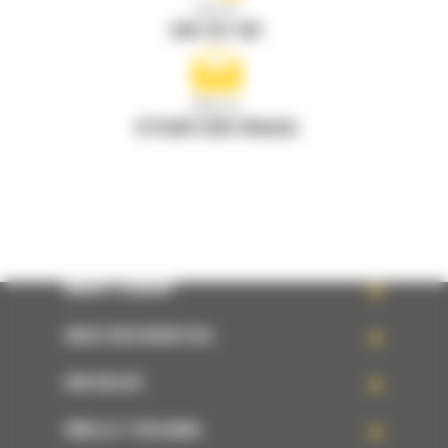
Bel ons
078 157 767
Mail ons
STUUR EEN VRAAG
WHAT’S NEW?
ONZE REFERENTIES
UW KEUZE
SNELLE TOEGANG