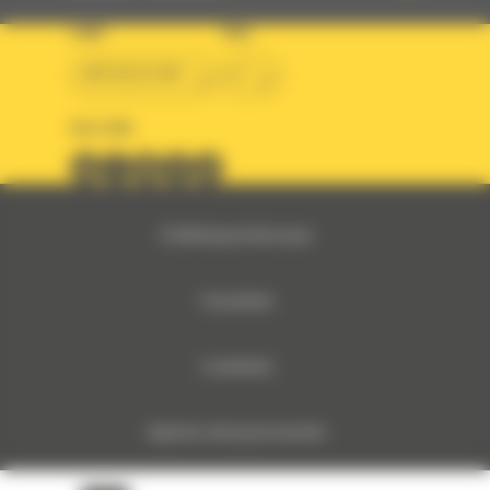
LAND
TAAL
BM BELGIUM
nl
VOLG ONS
© 2024 Bergerat-Monnoyeur
Privacybeleid
Cookiebeleid
Algemene verkoopsvoorwaarden