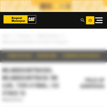
Cookies beheer paneel
x
»
»
»
Home
Producten
Mijnbouwtrucks
Mijnbouwtruck 785 (LRC, Tier 4 Final / EU Stage V)
PRODUCTDETAILS
BESCHRIJVING
TECHNISCHE SPECIFICATIES
MIJNBOUWTRUCKS,
MIJNBOUWTRUCK 785
PRIJS OP
(LRC, TIER 4 FINAL / EU
AANVRAAG
STAGE V)
Mijnbouwtrucks