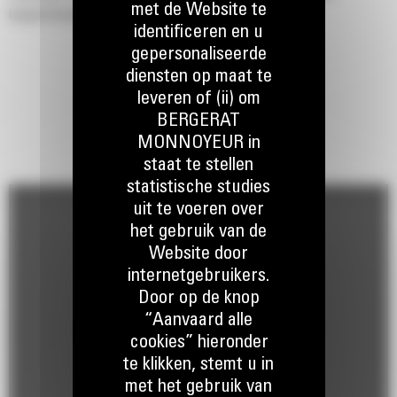
met de Website te
langeafstanden met hoge snelheid.
identificeren en u
Productiviteitsverhogende voorzieningen zoals Hill Start Assist met
gepersonaliseerde
Anti-Rollback, verbeterde tractiecontrole, Dynamic Stability Control
diensten op maat te
(DSC), antiblokkeerremsysteem (ABS), begrenzing van de
leveren of (ii) om
machinesnelheid en cruisecontrol verbeteren het reactievermogen
BERGERAT
en de bestuurbaarheid van de machine, terwijl ze de cyclustijden
MONNOYEUR in
verbeteren en de machinist minder vermoeien.
staat te stellen
statistische studies
uit te voeren over
het gebruik van de
Website door
internetgebruikers.
Door op de knop
“Aanvaard alle
cookies” hieronder
te klikken, stemt u in
met het gebruik van