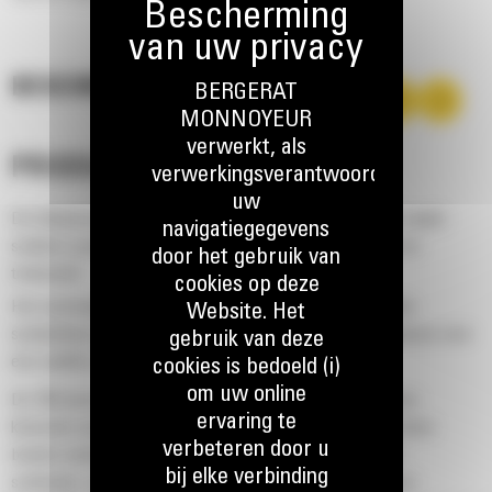
BESCHRIJVING
BERGERAT
MONNOYEUR
verwerkt, als
PRODUCTIVITEIT
verwerkingsverantwoordelijke,
uw
De Advanced Power Electronic Control Strategy (APECS) maakt
navigatiegegevens
snellere cyclustijden mogelijk dankzij meer continukoppel en
door het gebruik van
trekkracht.
cookies op deze
Het voorwaartse momentum en het koppel worden bij elke
Website. Het
schakelbeurt gehandhaafd, met een optimale versnellingskeuze voor
gebruik van deze
een snellere acceleratie.
cookies is bedoeld (i)
om uw online
De 785 levert een 6% hogere TKPH/TMPH-verhouding (ton-
ervaring te
kilometer-per-uur/ton-mijl-per-uur) dankzij opties voor grotere
verbeteren door u
banden waardoor de mijnen kunnen profiteren van hogere
bij elke verbinding
snelheden, met name bij vlakke transporttoepassingen over