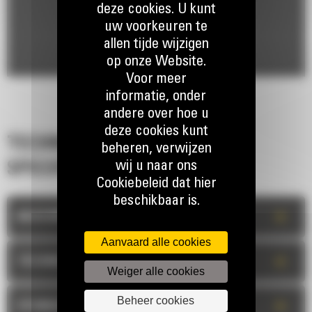
deze cookies. U kunt
uw voorkeuren te
allen tijde wijzigen
op onze Website.
Voor meer
informatie, onder
andere over hoe u
deze cookies kunt
TECHNISCHE
beheren, verwijzen
wij u naar ons
SPECIFICATIES
Cookiebeleid dat hier
beschikbaar is.
+
BESCHRIJVING
Aanvaard alle cookies
+
TECHNISCHE INFORMATIE
Weiger alle cookies
Beheer cookies
+
STANDAARDUITRUSTING