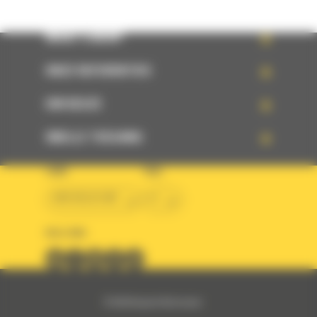
WHAT’S NEW?
ONZE REFERENTIES
UW KEUZE
SNELLE TOEGANG
LAND
TAAL
BM BELGIUM
nl
VOLG ONS
© 2024 Bergerat-Monnoyeur