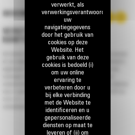
verwerkt, als
verwerkingsverantwoordelijke,
BESCHRIJVING
uw
navigatiegegevens
VERSTELBAAR
door het gebruik van
KANTELRANDSYSTEEM
cookies op deze
Website. Het
De meeste Cat® sneeuwschuiven hebben maximaal twee messen
gebruik van deze
en zijn uitgerust met een kantelrandsysteem dat in de basisrand is
cookies is bedoeld (i)
ingebouwd. Het aparte afwerkblad veert terug bij contact met
om uw online
verborgen obstakels waardoor het risico van schade aan de
ervaring te
sneeuwschuif en machine minimaal is. Een niet-kantelbaar rubberen
verbeteren door u
mes is optioneel leverbaar in lengtes van 2,6 m (8'), 3,2 m (10') en
bij elke verbinding
3,8 m (12'), die perfect passen op alle modellen met een
met de Website te
schrankladerkoppeling.
identificeren en u
gepersonaliseerde
diensten op maat te
leveren of (ii) om