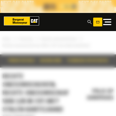
Cookies beheer paneel
x
»
»
»
Home
Producten
Rechte sneeuwschuiven
Rechte sneeuwschuif van 3,05 m (10') met stalen kantelrand
PRODUCTDETAILS
BESCHRIJVING
TECHNISCHE SPECIFICATIES
RECHTE
SNEEUWSCHUIVEN,
PRIJS OP
RECHTE SNEEUWSCHUIF
AANVRAAG
VAN 3,05 M (10') MET
STALEN KANTELRAND