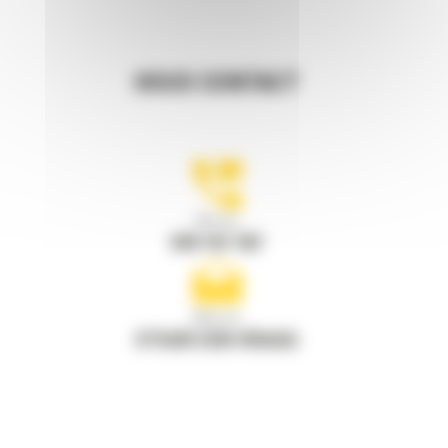
HOUD CONTACT
Bel ons
078 157 767
Mail ons
STUUR EEN VRAAG