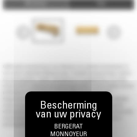
Afbeeldingen
Video
Cat® rechte sneeuwschuiven zijn ontworpen voor optimaal sneeuwruimen of
voor andere materiaalschuiftoepassingen. Verwijderingstoepassingen variëren
van parkeerplaatsen, opritten, landingsbanen en opslagterreinen. De rechte
sneeuwschuif is ontworpen om sneeuw weg te rollen en aan te drukken met een
profielplaat en maximaliseert zo de hoeveelheid sneeuw die wordt
weggeschoven. Wanneer het materiaal eenmaal is opgenomen en verplaatst,
zorgen de gestroomlijnde baksteunen ervoor dat er geen sneeuw aan het
uitrustingsstuk blijft plakken, wat leidt tot een hogere productiviteit. De Cat rechte
sneeuwschuif heeft een standaard kantelrandsysteem dat uw machine en
uitrustingsstuk tegen verborgen obstakels beschermt.
BERGERAT
MONNOYEUR