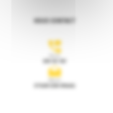
HOUD CONTACT
Bel ons
078 157 767
Mail ons
STUUR EEN VRAAG