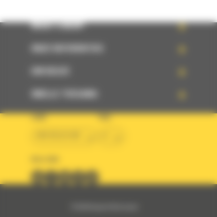
WHAT’S NEW?
ONZE REFERENTIES
UW KEUZE
SNELLE TOEGANG
LAND
TAAL
BM BELGIUM
nl
VOLG ONS
© 2024 Bergerat-Monnoyeur