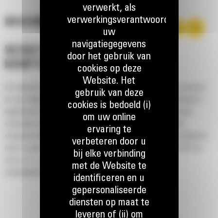
verwerkt, als
verwerkingsverantwoordelijke,
BESCHRIJVING
uw
navigatiegegevens
VERSTELBAAR
door het gebruik van
KANTELRANDSYSTEEM
cookies op deze
Website. Het
De meeste Cat® sneeuwschuiven hebben maximaal twee messen
gebruik van deze
en zijn uitgerust met een kantelrandsysteem dat in de basisrand is
cookies is bedoeld (i)
ingebouwd. Het aparte afwerkblad veert terug bij contact met
om uw online
verborgen obstakels waardoor het risico van schade aan de
ervaring te
sneeuwschuif en machine minimaal is. Een niet-kantelbaar rubberen
verbeteren door u
mes is optioneel leverbaar in lengtes van 2,6 m (8'), 3,2 m (10') en
bij elke verbinding
3,8 m (12'), die perfect passen op alle modellen met een
met de Website te
schrankladerkoppeling.
identificeren en u
gepersonaliseerde
diensten op maat te
leveren of (ii) om