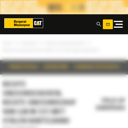
Cookies beheer paneel
x
»
»
»
Home
Producten
Rechte sneeuwschuiven
Rechte sneeuwschuif van 3,66 m (12') met stalen kantelrand
PRODUCTDETAILS
BESCHRIJVING
TECHNISCHE SPECIFICATIES
RECHTE
SNEEUWSCHUIVEN,
PRIJS OP
RECHTE SNEEUWSCHUIF
AANVRAAG
VAN 3,66 M (12') MET
STALEN KANTELRAND