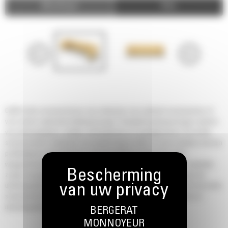
Afbeeldingen
Video
Cat® rechte sneeuwschuiven zijn ontworpen voor optimaal sneeuwruimen of
voor andere materiaalschuiftoepassingen. Verwijderingstoepassingen variëren
van parkeerplaatsen, opritten, landingsbanen en opslagterreinen. De rechte
sneeuwschuif is ontworpen om sneeuw weg te rollen en aan te drukken met een
profielplaat en maximaliseert zo de hoeveelheid sneeuw die wordt
weggeschoven. Wanneer het materiaal eenmaal is opgenomen en verplaatst,
zorgen de gestroomlijnde baksteunen ervoor dat er geen sneeuw aan het
uitrustingsstuk blijft plakken, wat leidt tot een hogere productiviteit. De Cat rechte
sneeuwschuif heeft een standaard kantelrandsysteem dat uw machine en
uitrustingsstuk tegen verborgen obstakels beschermt.
BERGERAT
MONNOYEUR