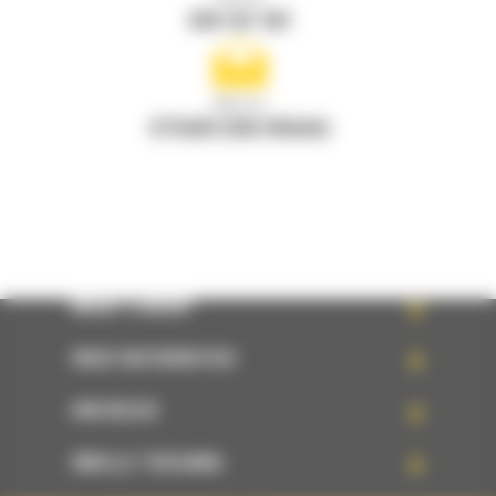
078 157 767
Mail ons
STUUR EEN VRAAG
WHAT’S NEW?
ONZE REFERENTIES
UW KEUZE
SNELLE TOEGANG