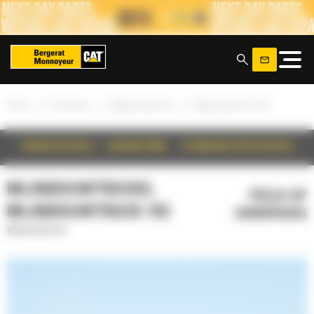
Cookies beheer paneel
x
»
»
»
Home
Producten
Mijnbouwtrucks
Mijnbouwtruck 793
PRODUCTDETAILS
BESCHRIJVING
TECHNISCHE SPECIFICATIES
MIJNBOUWTRUCKS,
PRIJS OP
MIJNBOUWTRUCK 793
AANVRAAG
Mijnbouwtrucks