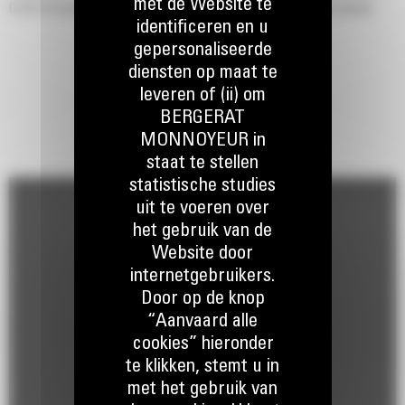
met de Website te
C175-16 motor om optimaal vermogen te leveren over een breed
identificeren en u
toerentalbereik.
gepersonaliseerde
Een leeggewichtvoordeel van 13-19 ton (14-21 US ton) ten opzichte
diensten op maat te
van concurrerende trucks met elektrische aandrijving in zijn klasse
leveren of (ii) om
zorgt ervoor dat u het volledige laadvermogen krijgt dat u verwacht.
BERGERAT
MONNOYEUR in
Voorzieningen zoals verbeterde tractiecontrole, dynamische
staat te stellen
stabiliteitscontrole (DSC), antiblokkeerremsysteem (ABS),
statistische studies
begrenzing van de machinesnelheid en cruisecontrol verbeteren het
uit te voeren over
reactievermogen en de beheersbaarheid van de machine en
het gebruik van de
verbeteren de cyclustijden.
Website door
internetgebruikers.
Door op de knop
“Aanvaard alle
cookies” hieronder
te klikken, stemt u in
met het gebruik van