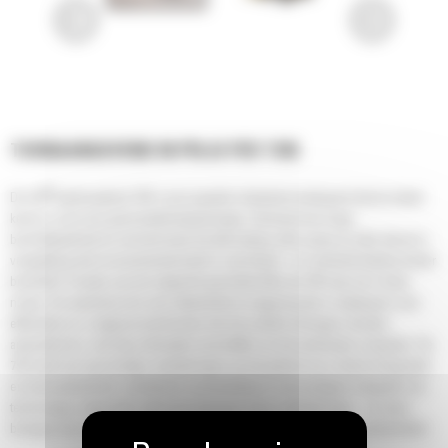
TOONAANGEVEND IN PRIJS PER TON
®
De Cat
mijnbouwtruck 793 is een populair industrieel werkpaard dat de ideale
keuze is voor een groot aantal toepassingen. Hij levert een hoge
beschikbaarheid en vervoert meer bij elke lading, elke cyclus en elke dienst in
vergelijking met concurrerende trucks in zijn klasse - en verbruikt daarbij minder
brandstof. Functies van de volgende generatie tillen de 793 naar een nieuw
niveau. De machinist zit in een ultramoderne omgeving die is ontworpen voor
efficiëntie en is uitgerust met functies die het comfort verhogen, functies
automatiseren, real-time informatie verschaffen en het vertrouwen vergroten. De
793 biedt ook aanzienlijke verbeteringen op het gebied van onderhoudsgemak
en betrouwbaarheid, verbeterde connectiviteit en eenvoudigere integratie van
technologie, waaronder autonoom transport. Deze verbeteringen - en meer -
brengen een reeds bewezen truck naar het volgende niveau van productiviteit.