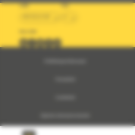
LAND
TAAL
BM BELGIUM
nl
VOLG ONS
© 2024 Bergerat-Monnoyeur
Privacybeleid
Cookiebeleid
Algemene verkoopsvoorwaarden
Monnoyeur Corporate Social Responsibility