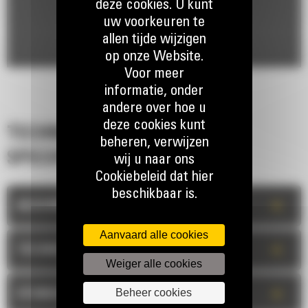
deze cookies. U kunt
uw voorkeuren te
allen tijde wijzigen
op onze Website.
Voor meer
informatie, onder
andere over hoe u
deze cookies kunt
TECHNISCHE
beheren, verwijzen
SPECIFICATIES
wij u naar ons
Cookiebeleid dat hier
beschikbaar is.
+
BESCHRIJVING
Aanvaard alle cookies
+
TECHNISCHE INFORMATIE
Weiger alle cookies
Beheer cookies
+
STANDAARDUITRUSTING