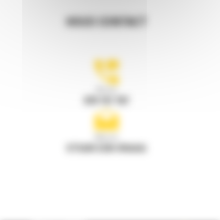
HOUD CONTACT
Bel ons
078 157 767
Mail ons
STUUR EEN VRAAG