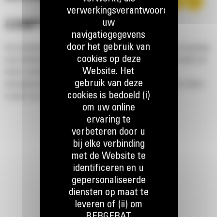
verwerkingsverantwoordelijke,
uw
COMPLEET PAKKET
navigatiegegevens
door het gebruik van
De combinatie van uw Caterpillar machine met de speciale koppeling
cookies op deze
voor blokhantering en de bijbehorende uitrustingsstukken bieden de
Website. Het
beste combinatie voor de meeste blokhanteringstaken in
gebruik van deze
steengroeven, zodat meer werk wordt verzet in minder tijd. Neem
cookies is bedoeld (i)
contact op met uw dealer voor meer informatie.
om uw online
ervaring te
verbeteren door u
bij elke verbinding
met de Website te
identificeren en u
gepersonaliseerde
diensten op maat te
leveren of (ii) om