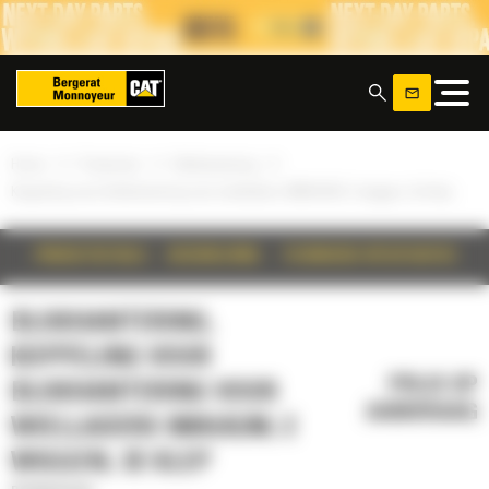
Cookies beheer paneel
x
»
»
»
Home
Producten
Blokhantering
Koppeling voor blokhantering voor wielladers 980H/K/M; 2 wiggen, 3e klep
PRODUCTDETAILS
BESCHRIJVING
TECHNISCHE SPECIFICATIES
BLOKHANTERING,
KOPPELING VOOR
PRIJS OP
BLOKHANTERING VOOR
AANVRAAG
WIELLADERS 980H/K/M; 2
WIGGEN, 3E KLEP