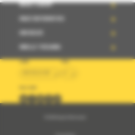
WHAT’S NEW?
ONZE REFERENTIES
UW KEUZE
SNELLE TOEGANG
LAND
TAAL
BM BELGIUM
nl
VOLG ONS
© 2024 Bergerat-Monnoyeur