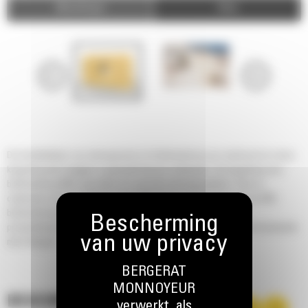
Afbeeldingen
Video
De bedrijfstakken van steengroeven en blokhantering zijn veeleisend en deze
koppeling met 2 wiggen is speciaal hiervoor ontworpen. De koppeling voor
blokhantering 980 is geschikt voor speciale uitrustingsstukken. Deze is
ontworpen voor een optimale opbreekkracht en hefvermogen van uw 980-
blokhanteringsmachine en is de aanbevolen koppeling voor deze
productietoepassingen. Speciaal voor gebruik met 980-machines met hydrauliek
met 3 kleppen.
BERGERAT
MONNOYEUR
BESCHRIJVING
verwerkt, als