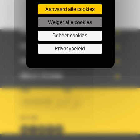
Aanvaard alle cookies
Weiger alle cookies
WHAT’S NEW?
Beheer cookies
ONZE REFERENTIES
Privacybeleid
UW KEUZE
SNELLE TOEGANG
LAND
TAAL
BM BELGIUM
nl
VOLG ONS