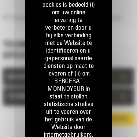
cookies is bedoeld (i)
om uw online
CVP110 trilplaatverdichter - voor middelgrote hydraulische graafmachines
ervaring te
verbeteren door u
bij elke verbinding
met de Website te
TECHNISCHE
identificeren en u
SPECIFICATIES
gepersonaliseerde
diensten op maat te
leveren of (ii) om
+
BESCHRIJVING
BERGERAT
MONNOYEUR in
+
staat te stellen
TECHNISCHE INFORMATIE
statistische studies
uit te voeren over
het gebruik van de
DOWNLOAD DE BROCHURE
Website door
internetgebruikers.