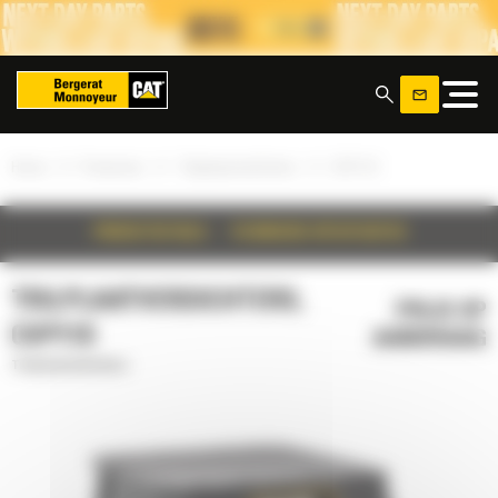
Cookies beheer paneel
x
»
»
»
Home
Producten
Trilplaatverdichters
CVP110
PRODUCTDETAILS
TECHNISCHE SPECIFICATIES
TRILPLAATVERDICHTERS,
PRIJS OP
CVP110
AANVRAAG
Trilplaatverdichters