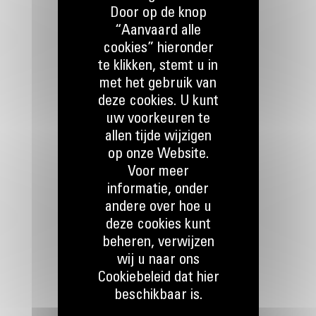
Door op de knop
“Aanvaard alle
cookies” hieronder
te klikken, stemt u in
met het gebruik van
HOUD CONTACT
deze cookies. U kunt
uw voorkeuren te
allen tijde wijzigen
op onze Website.
Voor meer
informatie, onder
Bel ons
078 157 767
andere over hoe u
deze cookies kunt
beheren, verwijzen
wij u naar ons
Mail ons
STUUR EEN VRAAG
Cookiebeleid dat hier
beschikbaar is.