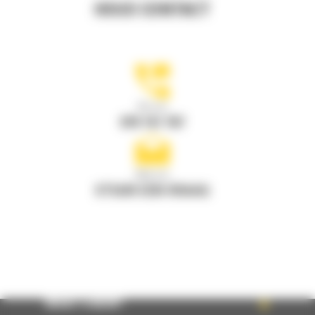
HOUD CONTACT
Bel ons
078 157 767
Mail ons
STUUR EEN VRAAG
WHAT’S NEW?