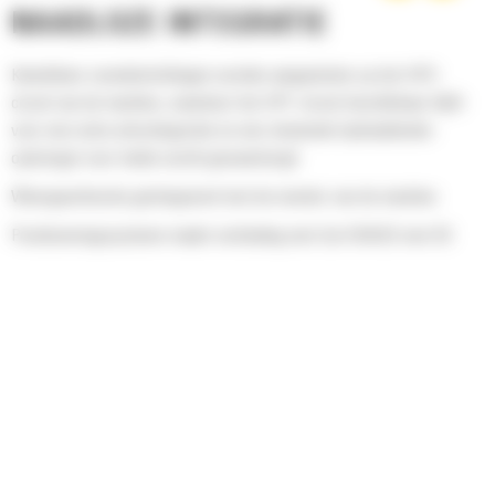
NAADLOZE INTEGRATIE
Kantelbare zwenkinrichtingen worden aangesloten op het HP2-
circuit van de machine, waardoor het HP1-circuit beschikbaar blijft
voor een extra uitrustingsstuk en een vloeiende hydrauliekolie-
opbrengst voor beide wordt gewaarborgd
Weergavefunctie geïntegreerd met de monitor van de machine
Positioneringssysteem maakt verbinding met Cat GRADE met 3D