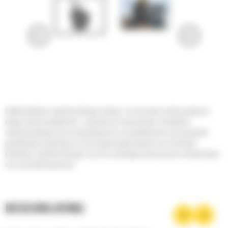
Cat® kantelbare zwenkinrichtingen helpen u om het werk sneller gedaan te
krijgen met de kwaliteit die u verwacht van Cat producten. Kantelbare
zwenkinrichtingen die zijn geïntegreerd in uw graafmachine zijn productief,
gemakkelijk te gebruiken en een toegevoegde waarde voor uw bedrijf.
Kantelbare zwenkinrichtingen zijn een veelzijdige oplossing die verbeteringen
voor uw bedrijf opleveren.
BESCHRIJVING