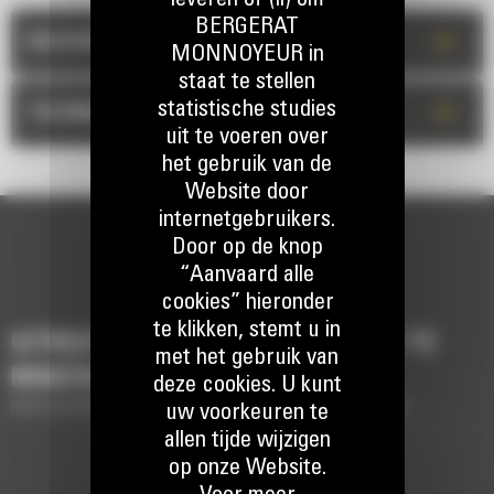
leveren of (ii) om
BERGERAT
+
BESCHRIJVING
MONNOYEUR in
staat te stellen
statistische studies
+
TECHNISCHE INFORMATIE
uit te voeren over
het gebruik van de
Website door
internetgebruikers.
Door op de knop
“Aanvaard alle
cookies” hieronder
te klikken, stemt u in
UITRUSTING OM UW MACHINE AF TE
met het gebruik van
MAKEN
deze cookies. U kunt
Korte beschrijving van de uitrusting om uw machine af te maken
uw voorkeuren te
allen tijde wijzigen
op onze Website.
Hydraulische koppelingen ty