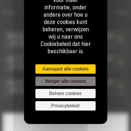
Voor meer
informatie, onder
ichters
HYDRAULISCHE
Sloop-
andere over hoe u
KOPPELINGEN TYPE S
deze cookies kunt
beheren, verwijzen
Attache de type S à raccords hydrauliques HCS60
wij u naar ons
: 590-2376
Cookiebeleid dat hier
beschikbaar is.
Attache de type S à raccords hydrauliques HCS60
: 582-8807
Aanvaard alle cookies
Weiger alle cookies
Attache de type S à raccords hydrauliques HCS60
: 590-2377
Beheer cookies
Privacybeleid