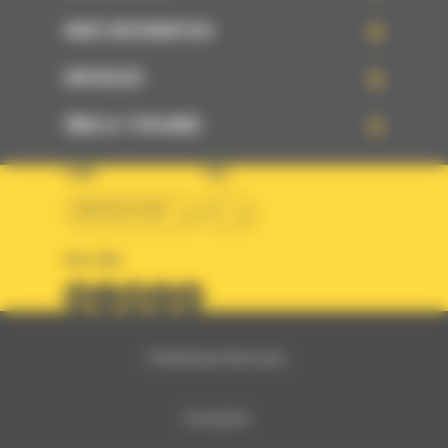
ONZE REFERENTIES
UW KEUZE
SNELLE TOEGANG
LAND
TAAL
BM BELGIUM
nl
VOLG ONS
© 2024 Bergerat-Monnoyeur
Privacybeleid