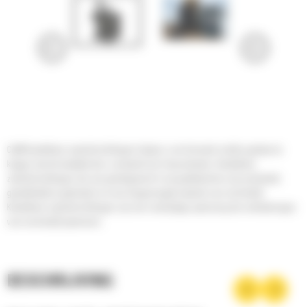
Cat® kantelbare zwenkinrichtingen helpen u om het werk sneller gedaan te
krijgen met de kwaliteit die u verwacht van Cat producten. Kantelbare
zwenkinrichtingen die zijn geïntegreerd in uw graafmachine zijn productief,
gemakkelijk te gebruiken en een toegevoegde waarde voor uw bedrijf.
Kantelbare zwenkinrichtingen zijn een veelzijdige oplossing die verbeteringen
voor uw bedrijf opleveren.
BESCHRIJVING