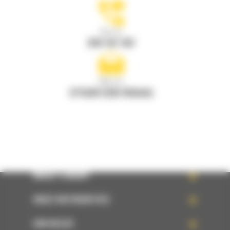
Bel ons
078 157 767
Mail ons
STUUR EEN VRAAG
WHAT’S NEW?
ONZE REFERENTIES
UW KEUZE