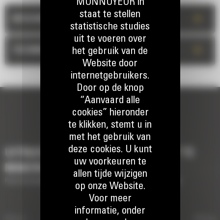
MONNOYEUR in
staat te stellen
+
BESCHRIJVING
statistische studies
uit te voeren over
+
TECHNISCHE INFORMATIE
het gebruik van de
Website door
internetgebruikers.
Door op de knop
“Aanvaard alle
cookies” hieronder
te klikken, stemt u in
met het gebruik van
deze cookies. U kunt
UITRUSTING OM UW MACHINE AF TE
uw voorkeuren te
MAKEN
allen tijde wijzigen
Korte beschrijving van de uitrusting om uw machine af te maken
op onze Website.
Voor meer
informatie, onder
ichters
HYDRAULISCHE
Hydraulische koppelingen ty
Sloop-