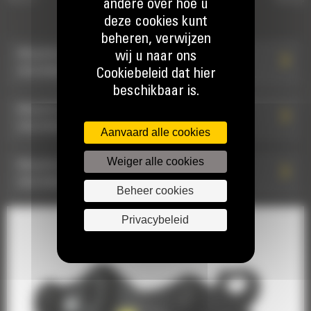
andere over hoe u
KOPPELINGEN TYPE S
deze cookies kunt
beheren, verwijzen
Attache de type S à raccords hydrauliques
wij u naar ons
HCS70/55 : 582-9886
Cookiebeleid dat hier
beschikbaar is.
Attache de type S à raccords hydrauliques
HCS70/55 : 582-9976
Aanvaard alle cookies
Weiger alle cookies
Attache de type S à raccords hydrauliques
HCS70/55: 598-7849
Beheer cookies
Privacybeleid