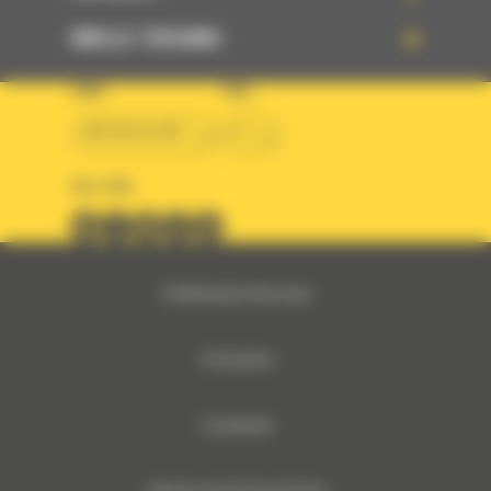
SNELLE TOEGANG
LAND
TAAL
BM BELGIUM
nl
VOLG ONS
© 2024 Bergerat-Monnoyeur
Privacybeleid
Cookiebeleid