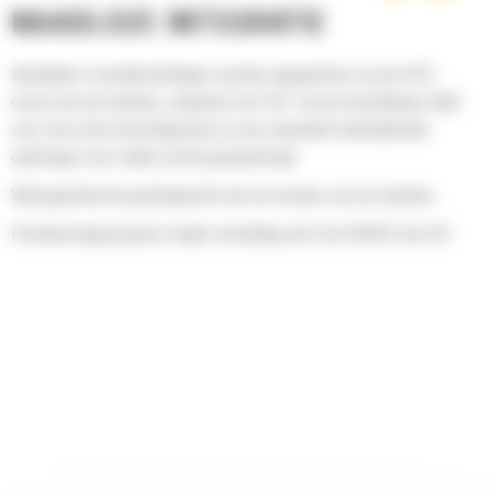
NAADLOZE INTEGRATIE
Kantelbare zwenkinrichtingen worden aangesloten op het HP2-
circuit van de machine, waardoor het HP1-circuit beschikbaar blijft
voor een extra uitrustingsstuk en een vloeiende hydrauliekolie-
opbrengst voor beide wordt gewaarborgd
Weergavefunctie geïntegreerd met de monitor van de machine
Positioneringssysteem maakt verbinding met Cat GRADE met 3D