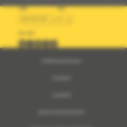
LAND
TAAL
BM BELGIUM
nl
VOLG ONS
© 2024 Bergerat-Monnoyeur
Privacybeleid
Cookiebeleid
Algemene verkoopsvoorwaarden