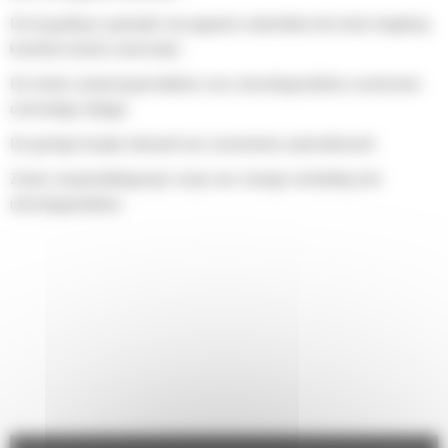
De koppeling is gemaakt van gegoten onderdelen die beter langdurig
krachten kunnen weerstaan
De brede contactoppervlakken voor uitrustingsstukken voorkomen
overmatige slijtage
De geringe hoogte behoudt een consistente opbreekkracht
Zware vergrendelingsspie zorgt voor stevige verbinding met
uitrustingsstukken