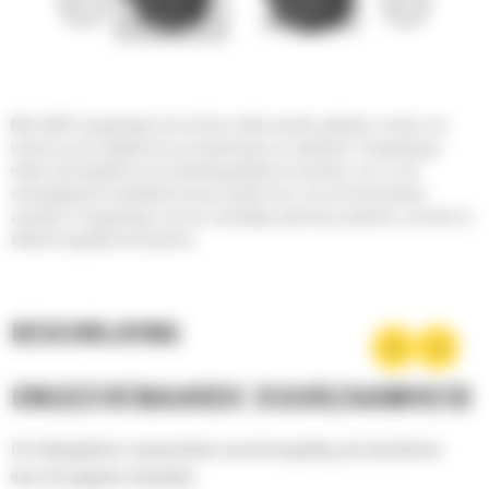
Met Cat® S-koppelingen kan de klus sneller worden geklaard, zonder in te
leveren op de veiligheid van uw werknemers en materieel. S-koppelingen
maken het mogelijk om snel uitrustingsstukken te wisselen, om u zo de
veelzijdigheid en kwaliteit te kunnen bieden die u van uw Cat producten
verwacht. S-koppelingen zijn een veelzijdige oplossing, waarmee u uw werk zo
efficiënt mogelijk kunt uitvoeren.
BESCHRIJVING
ONGEËVENAARDE DUURZAAMHEID
De belangrijkste componenten van de koppeling zijn beschermd
door het gegoten basisdeel