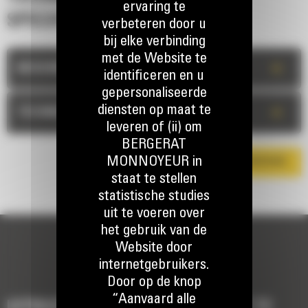
ervaring te
SPECIFICATIES
verbeteren door u
bij elke verbinding
met de Website te
+
BESCHRIJVING
identificeren en u
gepersonaliseerde
diensten op maat te
+
TECHNISCHE INFORMATIE
leveren of (ii) om
BERGERAT
MONNOYEUR in
DOWNLOAD DE BROCHURE
staat te stellen
statistische studies
uit te voeren over
het gebruik van de
Website door
internetgebruikers.
Door op de knop
“Aanvaard alle
UITRUSTING OM UW MACHINE AF TE