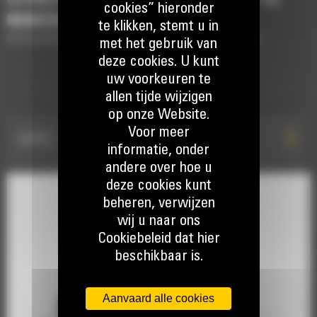
cookies” hieronder
MAKEN
te klikken, stemt u in
Korte beschrijving van de uitrusting om uw machine af te maken
met het gebruik van
deze cookies. U kunt
uw voorkeuren te
TRILPLAATVERDICHTERS
allen tijde wijzigen
op onze Website.
Voor meer
CVP75
informatie, onder
andere over hoe u
deze cookies kunt
beheren, verwijzen
wij u naar ons
Cookiebeleid dat hier
beschikbaar is.
Aanvaard alle cookies