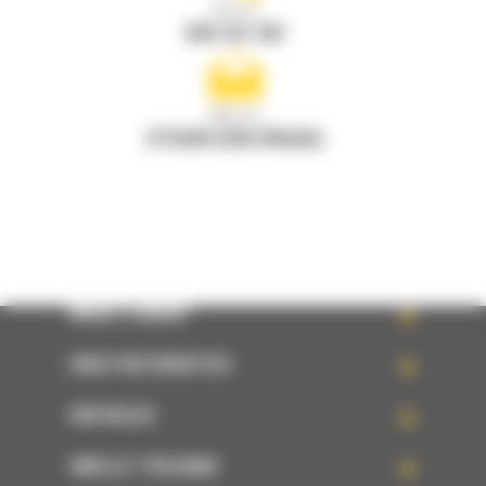
Bel ons
078 157 767
Mail ons
STUUR EEN VRAAG
WHAT’S NEW?
ONZE REFERENTIES
UW KEUZE
SNELLE TOEGANG