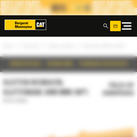
Cookies beheer paneel
x
»
»
»
Home
Producten
Sloten reinigen
Slotenbak 2400 mm (94")
PRODUCTDETAILS
BESCHRIJVING
TECHNISCHE SPECIFICATIES
SLOTEN REINIGEN,
PRIJS OP
SLOTENBAK 2400 MM (94")
AANVRAAG
Sloten reinigen