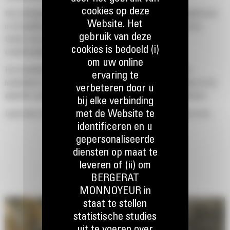
cookies op deze
Het schelpprofiel met dubbele radius verbetert de materiaalstroom
Website. Het
in de laadbak. De extra ruimte voor de hiel zorgt ervoor dat de
gebruik van deze
bodem van de laadbak niet blijft slepen, waardoor de
cookies is bedoeld (i)
onderhoudskosten worden verminderd.
om uw online
Het brandstofverbruik is het hoogst tijdens het graven. Cat
ervaring te
laadbakken zijn ontworpen om snel door materiaal te snijden en de
verbeteren door u
algehele operationele efficiëntie van uw machine te verbeteren.
bij elke verbinding
met de Website te
Laad meer materiaal in minder tijd. De vorm van de laadbak en de
identificeren en u
zijbalken zorgt ervoor dat voor elke lading het meeste materiaal in
gepersonaliseerde
de laadbak blijft.
diensten op maat te
leveren of (ii) om
BERGERAT
MONNOYEUR in
staat te stellen
statistische studies