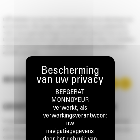
®
Cat
laadbakken zijn meer dan enkel toevoegingen, het zijn uitbreidingen van
uw Cat machines. Elke laadbak is perfect afgestemd op onze graafmachines,
zodat u hoog opgehoopte ladingen aan kunt zonder afbreuk te doen aan de
brandstofzuinigheid of de conditie van de machine. We hebben de laadbakken
zodanig gebouwd dat ze sneller worden gevuld, de lading vasthouden en
aansluiten op uw taak.
BESCHRIJVING
BERGERAT
MONNOYEUR
GROOT PRESTATIEVERMOGEN
verwerkt, als
verwerkingsverantwoordelijke,
Productiviteit floreert wanneer u uw Cat machine combineert met
uw
een Cat laadbak, die speciaal door ons wordt geoptimaliseerd voor
navigatiegegevens
opbreekkracht en machinevermogen.
door het gebruik van