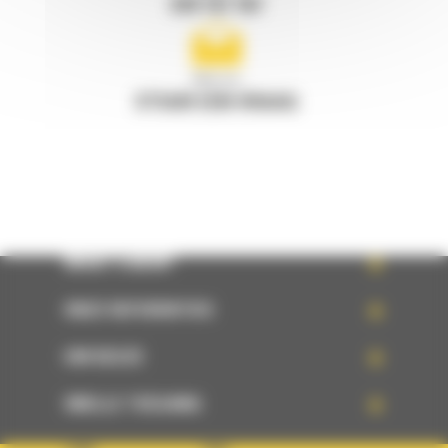
078 157 767
Mail ons
STUUR EEN VRAAG
WHAT’S NEW?
ONZE REFERENTIES
UW KEUZE
SNELLE TOEGANG