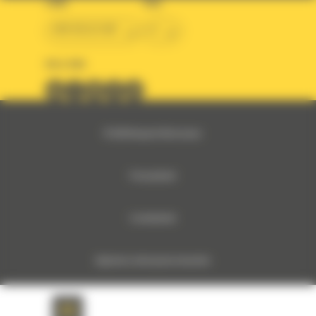
LAND
TAAL
BM BELGIUM
nl
VOLG ONS
© 2024 Bergerat-Monnoyeur
Privacybeleid
Cookiebeleid
Algemene verkoopsvoorwaarden
Monnoyeur Corporate Social Responsibility